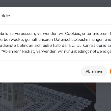
okies
Deutsch | € (EUR)
Kostenlose Anleit
 Deckchen
bnis zu verbessern, verwenden wir Cookies, unter anderem f
eflüster"
Werbezwecke, gemäß unseren
Datenschutzbestimmungen
un
nerdienste befinden sich außerhalb der EU. Du kannst
deine Ei
 "Ablehnen" klickst, verwenden wir nur unbedingt notwendig
Ablehnen