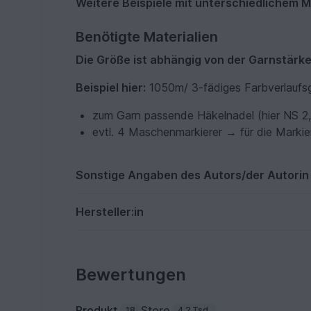
Weitere Beispiele mit unterschiedlichem Ma
Benötigte Materialien
Die Größe ist abhängig von der Garnstärke
Beispiel hier:
1050m/ 3-fädiges Farbverlaufs
zum Garn passende Häkelnadel (hier NS 2
evtl. 4 Maschenmarkierer → für die Marki
Sonstige Angaben des Autors/der Autorin
Hersteller:in
Bewertungen
Produkt
Store
18
4,2 Tsd.