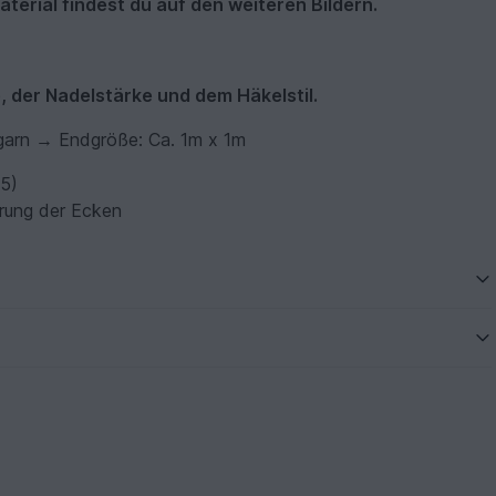
terial findest du auf den weiteren Bildern.
, der Nadelstärke und dem Häkelstil.
garn → Endgröße: Ca. 1m x 1m
,5)
erung der Ecken