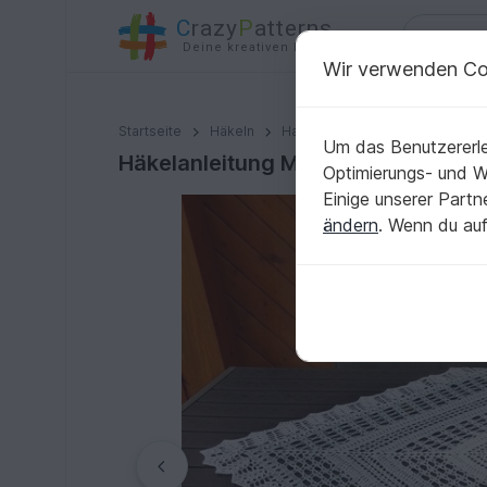
C
razy
P
atterns
Deine kreativen Ideen
Wir verwenden Co
Häkelanleitung Mitteldecke "Tischgeflüster"
Startseite
Häkeln
Haus & Deko
Tischläufer &
Um das Benutzererle
Häkelanleitung Mitteldecke "Tischg
Optimierungs- und 
Einige unserer Part
ändern
. Wenn du auf