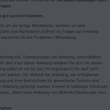
 zeitloses Modell. Du kannst sie
mit jedem beliebigen Garn
tigen.
ng gut zurecht kommen.
cht um die fertige Mitteldecke, sondern um eine
Datei zum Runterladen.Solltest du Fragen zur Anleitung
n bekommst du bei Problemen Hilfestellung.
tlichung inkl. Übersetzungen der Anleitung (einschließlich
Mit dem Kauf dieser Anleitung erklären Sie sich mit diesen
g selbst ist nur für den Privatgebrauch! Sie darf nicht
cht werden. Ein Verkauf der Anleitung, der enthaltenen
ung und ihrer Bestandteile für gewerbliche Zwecke sind
ner Anleitung gefertigt werden, können in beliebiger Stückzahl
nweis: „Nach einer Anleitung von WollholicClaudia oder dem
halten