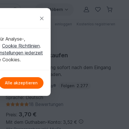
Stöbern
ungen
Anleitungen mit Rabatt
einloggen
Kostenlos registrieren
ür Analyse-,
d
Cookie Richtlinien
.
nstellungen jederzeit
Häkelanleitung kaufen
e Cookies.
Du kannst die Anleitung sofort nach dem Eingang
der Zahlung herunterladen.
Alle akzeptieren
Autor:
WollholicClaudia®
Folgen
2.277
Sprache: Deutsch
18 Bewertungen
3,70 €
Preis:
Mit dem Guthaben-Konto: 3,52 €