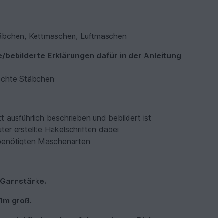
äbchen, Kettmaschen, Luftmaschen
e/bebilderte Erklärungen dafür in der Anleitung
schte Stäbchen
tt ausführlich beschrieben und bebildert ist
er erstellte Häkelschriften dabei
n benötigten Maschenarten
 Garnstärke.
 1m groß.