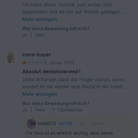
Ich habe diese Technik zum ersten Mal
ausprobiert und es hat auf Anhieb geklappt.
Eigentlich viel zu schön für einen Topflappen.
Mehr anzeigen
War diese Bewertung hilfreich?
Ja
|
Nein
irene-bayer
5. Januar 2025
Absolut demotivierend !
Liebe Anfänger, lasst die Finger davon, sonst
werdet ihr nie wieder eine Nadel in die Hand
nehmen. Ich bin Dauerhäklerin und habe schon
Mehr anzeigen
viele schwierige Anleitungen durchgearbeitet und
War diese Bewertung hilfreich?
schöne Stücke erhalten. Das hier ist so
Ja
|
Nein
1 Kommentar
unübersichtlich vom Maschenbild, dass man sich
nie sicher sein kann. In den Fotos ist nicht klar
•
IrmiARTS
vor 1 Jahren
AUTOR
erkennbar welche Masche gemeint ist und der
Für mich ist es wirklich wichtig, dass meine
Film, so man ihn auf Youtube überhaupt