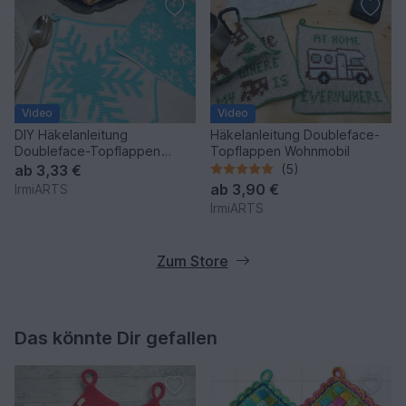
Video
Video
DIY Häkelanleitung
Häkelanleitung Doubleface-
Doubleface-Topflappen
Topflappen Wohnmobil
Schneeflocke
ab
3,33 €
(5)
ab
3,90 €
IrmiARTS
IrmiARTS
Zum Store
Das könnte Dir gefallen