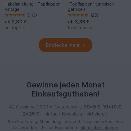
Häkelanleitung - Topflappen
"Topflappen" tunesisch
Vintage
gehäkelt
(113)
(23)
ab
2,80 €
ab
3,33 €
ursulapetra
frollein-cosa
Entdecke mehr
Gewinne jeden Monat
Einkaufsguthaben!
42 Gewinne / 300 € Gesamtwert:
30×5 €
,
10×10 €
,
2×25 €
– einfach Newsletter aktivieren.
Kein Kauf nötig. Abmeldung jederzeit. Gewinne in Form von
Crazypatterns‑Einkaufsguthaben.
Mehr Informationen