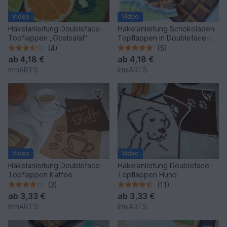
Video
Video
Häkelanleitung Doubleface-
Häkelanleitung Schokoladen-
Topflappen „Obstsalat“
Topflappen in Doubleface-
Technik
(4)
(5)
ab
4,18 €
ab
4,18 €
IrmiARTS
IrmiARTS
Video
Video
Häkelanleitung Doubleface-
Häkelanleitung Doubleface-
Topflappen Kaffee
Topflappen Hund
(3)
(11)
ab
3,33 €
ab
3,33 €
IrmiARTS
IrmiARTS