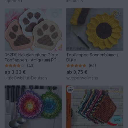
stjerne61
IrmiARTS
052DE Häkelanleitung Pfote
Topflappen Sonnenblume /
Topflappen - Amigurumi PDF
Blüte
Zabelina CP
(43)
(61)
ab
3,33 €
ab
3,75 €
LittleOwlsHut-Deutsch
wupperwollmaus