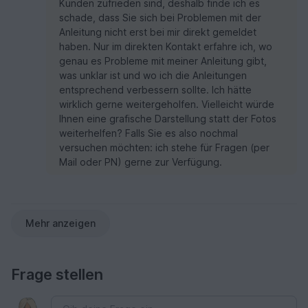
Kunden zufrieden sind, deshalb finde ich es
findet(O6O oder 060?), ist zu schnell zu
schade, dass Sie sich bei Problemen mit der
unübersichtlich und ohne sprachliche Erklärung.
Anleitung nicht erst bei mir direkt gemeldet
Den einen Stern von mir gibt's nur für das
haben. Nur im direkten Kontakt erfahre ich, wo
schöne Motiv. Falls es mit einer normalen
genau es Probleme mit meiner Anleitung gibt,
Häkelart gehäkelt wird. Frieditta
was unklar ist und wo ich die Anleitungen
entsprechend verbessern sollte. Ich hätte
wirklich gerne weitergeholfen. Vielleicht würde
Ihnen eine grafische Darstellung statt der Fotos
weiterhelfen? Falls Sie es also nochmal
versuchen möchten: ich stehe für Fragen (per
Mail oder PN) gerne zur Verfügung.
Mehr anzeigen
Frage stellen