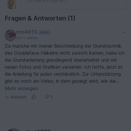
Fragen & Antworten (1)
IrmiARTS
Autor
vor 1 Jahren
Da manche mit meiner Beschreibung der Grundtechnik
des Doubleface-Häkelns nicht zurecht kamen, habe ich
die Grundanleitung grundlegend überarbeitet und mit
neuen Fotos und Grafiken versehen. Ich hoffe, jetzt ist
die Anleitung für jeden verständlich. Zur Unterstützung
gibt es noch ein Video, in dem gezeigt wird, wie die
Technik funktioniert. Wer weitere Fragen hat, kann sich
Mehr anzeigen
gerne per E-Mail oder PN an mich wenden.
Antwort
1