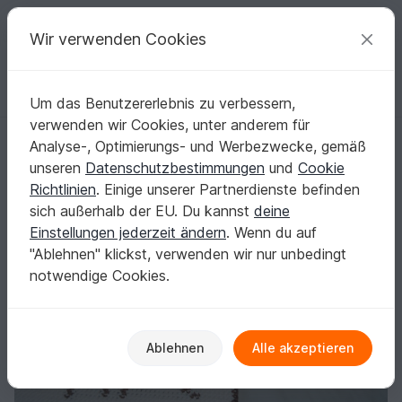
C
razy
P
atterns
Deine kreativen Ideen
Wir verwenden Cookies
Um das Benutzererlebnis zu verbessern,
Deutsch | € (EUR)
einloggen
Kostenlos registrieren
verwenden wir Cookies, unter anderem für
Häkelanleitung Doubleface-Topflappen Hund
Startseite
Häkeln
Haus & Deko
Topflappen
Analyse-, Optimierungs- und Werbezwecke, gemäß
Häkelanleitung Doubleface-Topflappen Hund
unseren
Datenschutzbestimmungen
und
Cookie
Richtlinien
. Einige unserer Partnerdienste befinden
sich außerhalb der EU. Du kannst
deine
Einstellungen jederzeit ändern
. Wenn du auf
"Ablehnen" klickst, verwenden wir nur unbedingt
notwendige Cookies.
Ablehnen
Alle akzeptieren