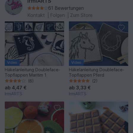
IrmiARTS
61 Bewertungen
Kontakt
|
Folgen
|
Zum Store
Video
Video
Häkelanleitung Doubleface-
Häkelanleitung Doubleface-
Topflappen Maritim 1
Topflappen Pferd
(6)
(2)
ab
4,47 €
ab
3,33 €
IrmiARTS
IrmiARTS