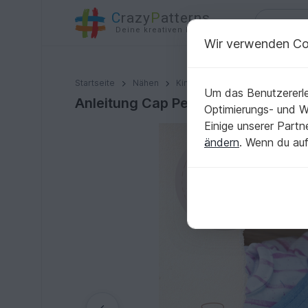
C
razy
P
atterns
Deine kreativen Ideen
Wir verwenden Co
Anleitung Cap Pepino KU 39 - 59
Startseite
Nähen
Kinder
Mützen & Hüte
Um das Benutzererle
Anleitung Cap Pepino KU 39 - 59
Optimierungs- und 
Einige unserer Part
ändern
. Wenn du auf