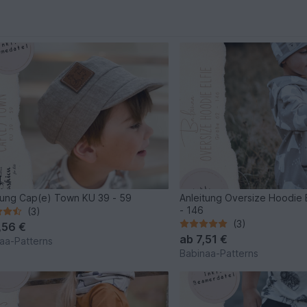
tung Cap(e) Town KU 39 - 59
Anleitung Oversize Hoodie 
- 146
(3)
(3)
,56 €
ab
7,51 €
aa-Patterns
Babinaa-Patterns