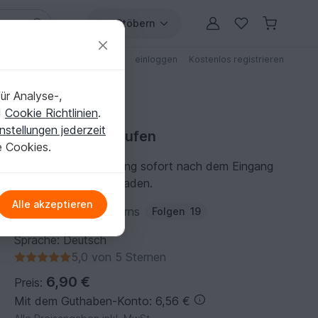
Stöbern
ungen
Anleitungen mit Rabatt
einloggen
Kostenlos registrieren
ür Analyse-,
d
Cookie Richtlinien
.
nstellungen jederzeit
Nähanleitung kaufen
e Cookies.
Du kannst die Anleitung sofort nach dem Eingang
der Zahlung herunterladen.
Alle akzeptieren
Autor:
Babinaa-Patterns
Folgen
19
Sprache: Deutsch
5,0 von 5 Sternen
6,90 €
Preis:
Mit dem Guthaben-Konto: 6,56 €