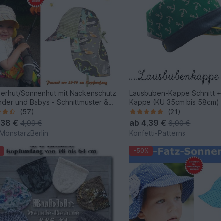
rhut/Sonnenhut mit Nackenschutz
Lausbuben-Kappe Schnitt +
inder und Babys - Schnittmuster &
Kappe (KU 35cm bis 58cm)
leitung
(57)
(21)
,38 €
ab
4,39 €
4,99 €
6,90 €
MonstarzBerlin
Konfetti-Patterns
%
-50%