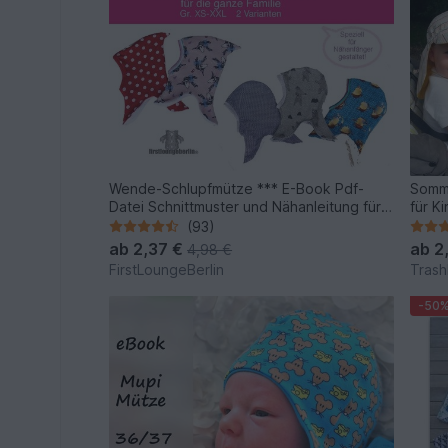
Wende-Schlupfmütze *** E-Book Pdf-
Somme
Datei Schnittmuster und Nähanleitung für
für K
die ganze Familie in 6 Größen von
Nähan
(93)
firstloungeberlin
ab
2,37 €
ab
2
4,98 €
FirstLoungeBerlin
Trash
-50