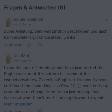
Fragen & Antworten (8)
nicole-weihrich
vor 5 Jahren
Super Anleitung. Sehr verständlich geschrieben und auch
beim erweitern gut umzusetzen. Danke
Antwort
JustMoi
vor 5 Jahren
I love the look of this shawl and have just started the
English version of this pattern but some of the
instructions in row 7 aren't in English. :( I scanned ahead
and found the same thing is in Row 17. :( I can't find any
corrections or change listed so am just hoping I can
figure out what I can't read. Looking forward to wearing
the finished product!
Mehr anzeigen
Antwort