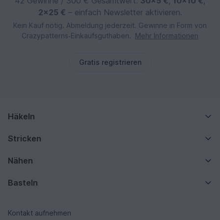
42 Gewinne / 300 € Gesamtwert:
30×5 €
,
10×10 €
,
2×25 €
– einfach Newsletter aktivieren.
Kein Kauf nötig. Abmeldung jederzeit. Gewinne in Form von
Crazypatterns‑Einkaufsguthaben.
Mehr Informationen
Gratis registrieren
Häkeln
Stricken
Nähen
Basteln
Kontakt aufnehmen