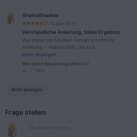
Dadurch greift sich das Tuch dann auch weich
an. Durch die Wiederholungen von 4 Reihen ist
es recht einfach das Tuch in einer beliebigen
ShainaShadow
Größe zu arbeiten. Hat mir großen Spaß das
27. August 2025
Tuch nach dieser Anleitung zu häkeln.
Verständliche Anleitung, tolles Ergebnis
Wie immer bei Morben Design schriftliche
Anleitung + Häkelschrift, die sich
wiederholenden Muster/Rapporte auch farblich
Mehr anzeigen
gut hervorgehoben. Hat Spaß gemacht!
War diese Bewertung hilfreich?
Ja
|
Nein
Mehr anzeigen
Frage stellen