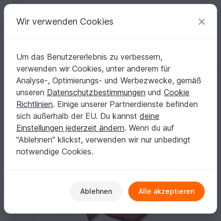
C
razy
P
atterns
Deine kreativen Ideen
Wir verwenden Cookies
Um das Benutzererlebnis zu verbessern,
Deutsch | € (EUR)
einloggen
Kostenlos registrieren
verwenden wir Cookies, unter anderem für
Häkelanleitung Exoporia
Startseite
Häkeln
Tücher
Weitere Tücher
Analyse-, Optimierungs- und Werbezwecke, gemäß
Häkelanleitung Exoporia
unseren
Datenschutzbestimmungen
und
Cookie
Richtlinien
. Einige unserer Partnerdienste befinden
sich außerhalb der EU. Du kannst
deine
Einstellungen jederzeit ändern
. Wenn du auf
"Ablehnen" klickst, verwenden wir nur unbedingt
notwendige Cookies.
Ablehnen
Alle akzeptieren