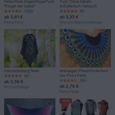
Petra Perle EngelsFlügelTuch
Tuch Chloe häkeln
*Flügel der Liebe*
Schultertuch Halstuch
(126)
(8)
ab
3,61 €
ab
3,33 €
Petra Perle
Wurzels-Maschendesign
Häkelanleitung Neliö
einmaliges PfauenFedertuch
von Petra Perle
(8)
(95)
ab
3,39 €
ab
2,76 €
MorbenDesign
Petra Perle
-50%