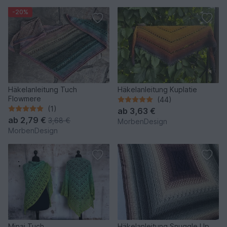
-20%
Häkelanleitung Tuch
Häkelanleitung Kuplatie
Flowmere
(44)
(1)
ab
3,63 €
ab
2,79 €
3,68 €
MorbenDesign
MorbenDesign
Minai Tuch
Häkelanleitung Snuggle Up