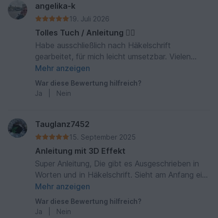
angelika-k
19. Juli 2026
Tolles Tuch / Anleitung 👍🏼
Habe ausschließlich nach Häkelschrift
gearbeitet, für mich leicht umsetzbar. Vielen
Dank für die ausführliche Anleitung 🤩
Mehr anzeigen
War diese Bewertung hilfreich?
Ja
|
Nein
Tauglanz7452
15. September 2025
Anleitung mit 3D Effekt
Super Anleitung, Die gibt es Ausgeschrieben in
Worten und in Häkelschrift. Sieht am Anfang ein
wenig aufwendig aus, aber im Laufe der Arbeit
Mehr anzeigen
ergibt es ein wunderschönes Muster mit einem
War diese Bewertung hilfreich?
coolen 3D-Effekt durch das Muschelmuster.
Ja
|
Nein