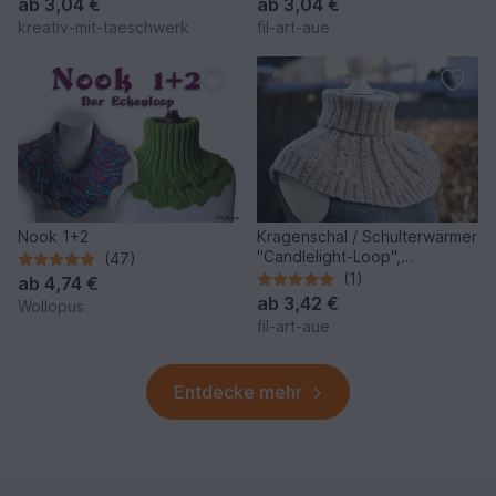
ab
3,04 €
ab
3,04 €
kreativ-mit-taeschwerk
fil-art-aue
Nook 1+2
Kragenschal / Schulterwärmer
"Candlelight-Loop",
(47)
Strickanleitung, One Size
(1)
ab
4,74 €
ab
3,42 €
Wollopus
fil-art-aue
Entdecke mehr