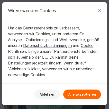
C
razy
P
atterns
Deine kreativen Ideen
Wir verwenden Cookies
Um das Benutzererlebnis zu verbessern,
Deutsch | € (EUR)
einloggen
Kostenlos registrieren
verwenden wir Cookies, unter anderem für
Rakas, gestrickter Schalkragen
Startseite
Stricken
Schals
Kragenschals
Analyse-, Optimierungs- und Werbezwecke, gemäß
Rakas, gestrickter Schalkragen
unseren
Datenschutzbestimmungen
und
Cookie
Richtlinien
. Einige unserer Partnerdienste befinden
sich außerhalb der EU. Du kannst
deine
Einstellungen jederzeit ändern
. Wenn du auf
"Ablehnen" klickst, verwenden wir nur unbedingt
notwendige Cookies.
Ablehnen
Alle akzeptieren