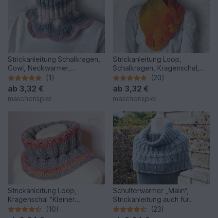
Strickanleitung Schalkragen,
Strickanleitung Loop,
Cowl, Neckwarmer,
Schalkragen, Kragenschal,
Kragenschal, Halssocke #344
Neckwarmer mit Zopf #275
(1)
(20)
ab
3,32 €
ab
3,32 €
maschenspiel
maschenspiel
Strickanleitung Loop,
Schulterwärmer „Malin“,
Kragenschal "Kleiner
Strickanleitung auch für
Betrüger"
Anfänger, Größe S – XXL
(10)
(23)