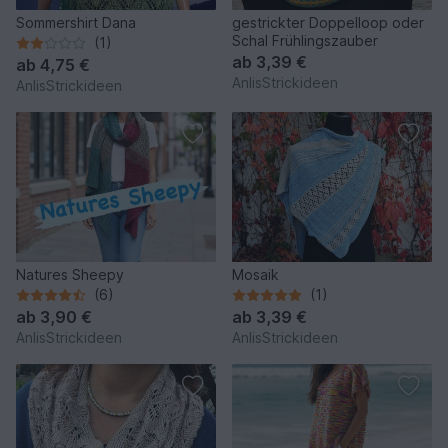
Sommershirt Dana
gestrickter Doppelloop oder
Schal Frühlingszauber
(1)
ab
3,39 €
ab
4,75 €
AnlisStrickideen
AnlisStrickideen
Natures Sheepy
Mosaik
(6)
(1)
ab
3,90 €
ab
3,39 €
AnlisStrickideen
AnlisStrickideen