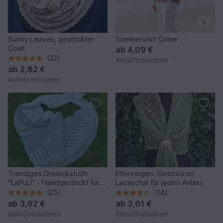
Sunny Leaves, gestrickter
Sommershirt Crime
Cowl
ab
4,09 €
(22)
AnlisStrickideen
ab
2,82 €
AnlisStrickideen
Trendiges Dreieckstuch
Elfenreigen: Gestrickter
"LaPuLi" - Handgestrickt für
Laceschal für jeden Anlass
dich
(25)
(14)
ab
3,62 €
ab
3,61 €
AnlisStrickideen
AnlisStrickideen