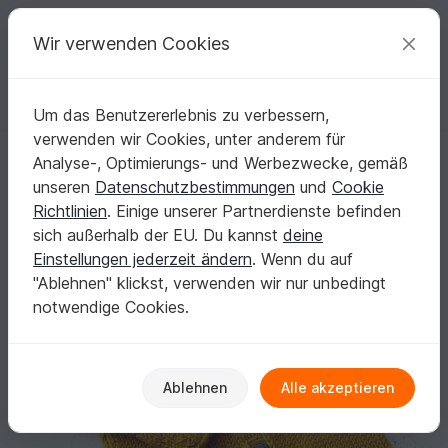
C
razy
P
atterns
Deine kreativen Ideen
Wir verwenden Cookies
Um das Benutzererlebnis zu verbessern,
Deutsch | € (EUR)
einloggen
Kostenlos registrieren
verwenden wir Cookies, unter anderem für
Strickanleitung Kinderjacke MIA Nr. 2, Größe 80 - 122
Startseite
Stricken
Babys
Jacken
Analyse-, Optimierungs- und Werbezwecke, gemäß
Strickanleitung Kinderjacke MIA Nr. 2, Größe
unseren
Datenschutzbestimmungen
und
Cookie
80 - 122
Richtlinien
. Einige unserer Partnerdienste befinden
sich außerhalb der EU. Du kannst
deine
Einstellungen jederzeit ändern
. Wenn du auf
"Ablehnen" klickst, verwenden wir nur unbedingt
notwendige Cookies.
Ablehnen
Alle akzeptieren