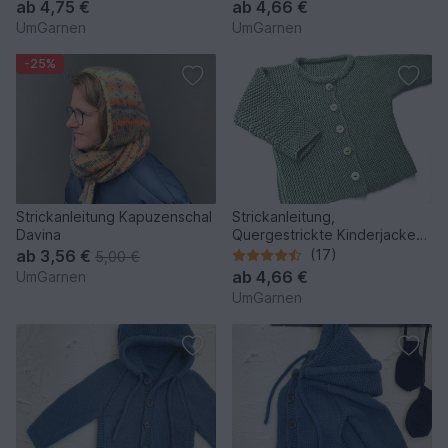
ab
4,75 €
ab
4,66 €
UmGarnen
UmGarnen
-25%
Strickanleitung Kapuzenschal
Strickanleitung,
Davina
Quergestrickte Kinderjacke
Gr. 98 - 128
ab
3,56 €
(17)
5,00 €
ab
4,66 €
UmGarnen
UmGarnen