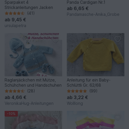
Sparpaket 4
Panda Cardigan Nr.1
Strickanleitungen Jacken
ab
6,65 €
(41)
Pandamasche-Anika_Grobe
ab
9,45 €
ursulapetra
Raglanjäckchen mit Mütze,
Anleitung für ein Baby-
Schühchen und Handschuhen
Schlüttli Gr. 62/68
(28)
(99)
ab
4,66 €
ab
3,22 €
VeronikaHug-Anleitungen
Wolllong
-10%