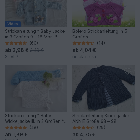
Video
Strickanleitung * Baby Jacke
Bolero Strickanleitung in 5
in 3 Größen 0 - 18 Mon. *
Größen
RVO
(60)
(14)
ab
2,98 €
ab
4,04 €
3,49 €
STALP
ursulapetra
Strickanleitung * Baby
Strickanleitung Kinderjacke
Wickeljacke III. in 3 Größen *
ANNIE Größe 68 – 98
Gr. 50 - 86
(48)
(29)
ab
1,89 €
ab
4,75 €