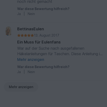
noch nicht gemacht
War diese Bewertung hilfreich?
Ja
|
Nein
BettinasEulen
13. August 2017
Ein Muss für Eulenfans
War auf der Suche nach ausgefallenen
Häkelanleitungen für Taschen. Diese Anleitung ist
sehr verständlich. Leider habe ich noch kein
Mehr anzeigen
Exemplar gefertigt, werde dies aber in den
War diese Bewertung hilfreich?
nächsten Tagen nachholen.
Ja
|
Nein
Mehr anzeigen