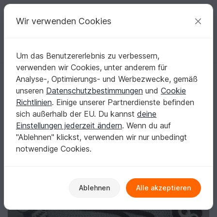
C
razy
P
atterns
Deine kreativen Ideen
Wir verwenden Cookies
Um das Benutzererlebnis zu verbessern,
Deutsch | € (EUR)
einloggen
Kostenlos registrieren
verwenden wir Cookies, unter anderem für
11 Häkelanleitung Tasche mit Eulen
Startseite
Häkeln
Taschen
Weitere Taschen
Analyse-, Optimierungs- und Werbezwecke, gemäß
11 Häkelanleitung Tasche mit Eulen
unseren
Datenschutzbestimmungen
und
Cookie
Richtlinien
. Einige unserer Partnerdienste befinden
sich außerhalb der EU. Du kannst
deine
Einstellungen jederzeit ändern
. Wenn du auf
"Ablehnen" klickst, verwenden wir nur unbedingt
notwendige Cookies.
Ablehnen
Alle akzeptieren