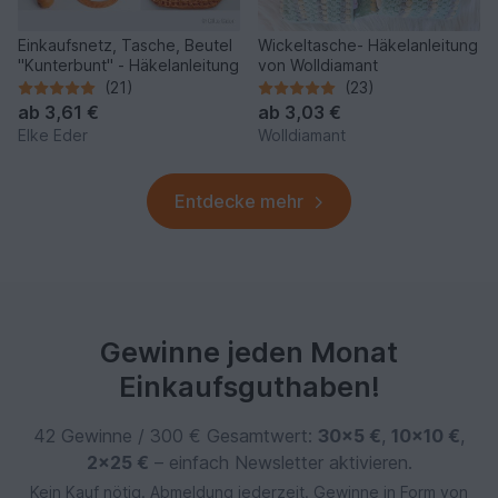
Einkaufsnetz, Tasche, Beutel
Wickeltasche- Häkelanleitung
"Kunterbunt" - Häkelanleitung
von Wolldiamant
(21)
(23)
ab
3,61 €
ab
3,03 €
Elke Eder
Wolldiamant
Entdecke mehr
Gewinne jeden Monat
Einkaufsguthaben!
42 Gewinne / 300 € Gesamtwert:
30×5 €
,
10×10 €
,
2×25 €
– einfach Newsletter aktivieren.
Kein Kauf nötig. Abmeldung jederzeit. Gewinne in Form von