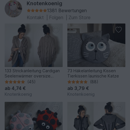
Knotenkoenig
1381 Bewertungen
Kontakt
|
Folgen
|
Zum Store
133 Strickanleitung Cardigan
73 Häkelanleitung Kissen
Seelenwärmer oversize
Tierkissen launische Katze
Herbstlaub in mehreren
(45)
(88)
Größen und Variationen
ab
4,74 €
ab
3,79 €
Knotenkoenig
Knotenkoenig