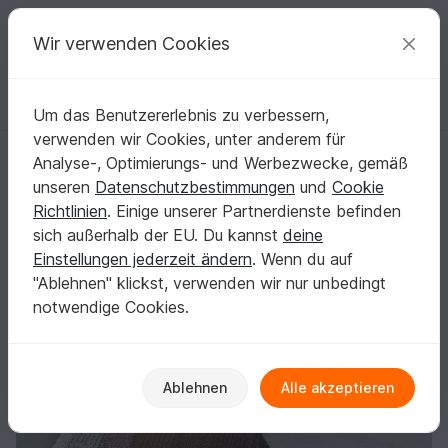
C
razy
P
atterns
Deine kreativen Ideen
Wir verwenden Cookies
Um das Benutzererlebnis zu verbessern,
Deutsch | € (EUR)
einloggen
Kostenlos registrieren
verwenden wir Cookies, unter anderem für
Anleitung: Asymmetrische Tuch " blomsterfelt"
Startseite
Häkeln
Tücher
Dreieckstücher
Analyse-, Optimierungs- und Werbezwecke, gemäß
Anleitung: Asymmetrische Tuch "
unseren
Datenschutzbestimmungen
und
Cookie
blomsterfelt"
Richtlinien
. Einige unserer Partnerdienste befinden
sich außerhalb der EU. Du kannst
deine
Einstellungen jederzeit ändern
. Wenn du auf
"Ablehnen" klickst, verwenden wir nur unbedingt
notwendige Cookies.
Ablehnen
Alle akzeptieren