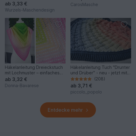
ab
3,33 €
CarosMasche
Wurzels-Maschendesign
Häkelanleitung Dreieckstuch
Häkelanleitung Tuch "Drunter
mit Lochmuster – einfaches
und Drüber" - neu - jetzt mit
Anfängerprojekt
zwei Tuchformen
ab
3,32 €
(208)
ab
3,71 €
Donna-Bavarese
piccolo_popolo
Entdecke mehr