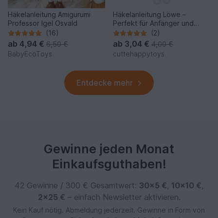
Häkelanleitung Amigurumi
Häkelanleitung Löwe –
Professor Igel Osvald
Perfekt für Anfänger und
Profis
(16)
(2)
ab
4,94 €
ab
3,04 €
6,50 €
4,00 €
BabyEcoToys
cuttehappytoys
Entdecke mehr
Gewinne jeden Monat
Einkaufsguthaben!
42 Gewinne / 300 € Gesamtwert:
30×5 €
,
10×10 €
,
2×25 €
– einfach Newsletter aktivieren.
Kein Kauf nötig. Abmeldung jederzeit. Gewinne in Form von