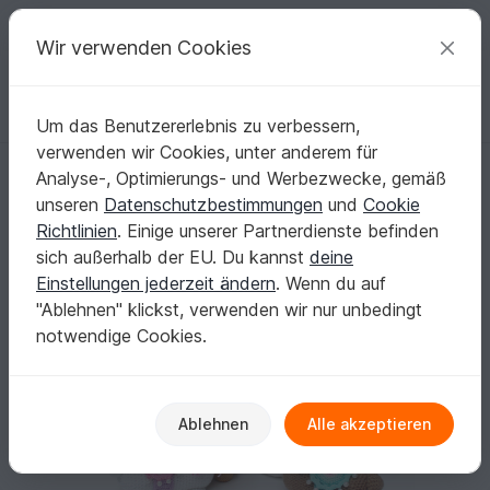
C
razy
P
atterns
Deine kreativen Ideen
Wir verwenden Cookies
Um das Benutzererlebnis zu verbessern,
Deutsch | € (EUR)
einloggen
Kostenlos registrieren
verwenden wir Cookies, unter anderem für
Teppichluder-Familie
Startseite
Häkeln
Amigurumi
Tiere
Analyse-, Optimierungs- und Werbezwecke, gemäß
Teppichluder-Familie
unseren
Datenschutzbestimmungen
und
Cookie
Richtlinien
. Einige unserer Partnerdienste befinden
sich außerhalb der EU. Du kannst
deine
Einstellungen jederzeit ändern
. Wenn du auf
"Ablehnen" klickst, verwenden wir nur unbedingt
notwendige Cookies.
Ablehnen
Alle akzeptieren