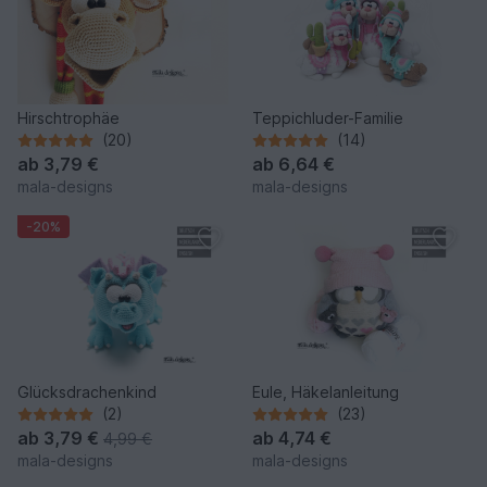
Hirschtrophäe
Teppichluder-Familie
(20)
(14)
ab
3,79 €
ab
6,64 €
mala-designs
mala-designs
-20%
Glücksdrachenkind
Eule, Häkelanleitung
(2)
(23)
ab
3,79 €
ab
4,74 €
4,99 €
mala-designs
mala-designs