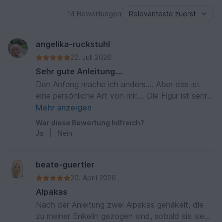
14 Bewertungen
angelika-ruckstuhl
22. Juli 2026
Sehr gute Anleitung....
Den Anfang mache ich anders.... Aber das ist
eine persönliche Art von mir.... Die Figur ist sehr
süss, desshalb habe ich sie gekauft..... 🫶👑🦙🦙
Mehr anzeigen
War diese Bewertung hilfreich?
Ja
|
Nein
beate-guertler
20. April 2026
Alpakas
Nach der Anleitung zwei Alpakas gehäkelt, die
zu meiner Enkelin gezogen sind, sobald sie sie