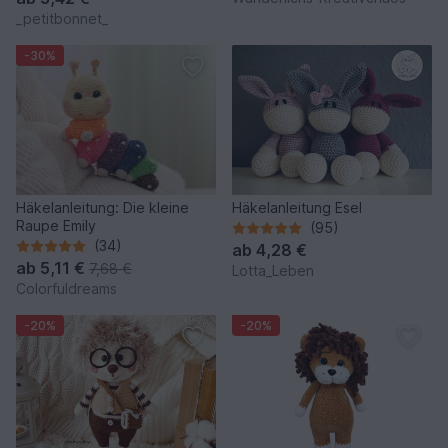
_petitbonnet_
-30%
Häkelanleitung: Die kleine
Häkelanleitung Esel
Raupe Emily
(95)
(34)
ab
4,28 €
ab
5,11 €
7,68 €
Lotta_Leben
Colorfuldreams
-20%
-20%