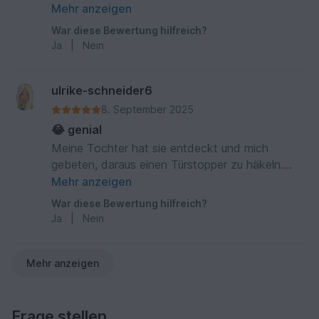
gesehen hat. Hat viel Spaß gemacht und viele
Mehr anzeigen
zum Lachen gebracht. Tolle Anleitung und die
War diese Bewertung hilfreich?
Alpakas sind zum Verlieben.
Ja
|
Nein
ulrike-schneider6
8. September 2025
😂 genial
Meine Tochter hat sie entdeckt und mich
gebeten, daraus einen Türstopper zu häkeln.
Super schön
Mehr anzeigen
War diese Bewertung hilfreich?
Ja
|
Nein
Mehr anzeigen
Frage stellen