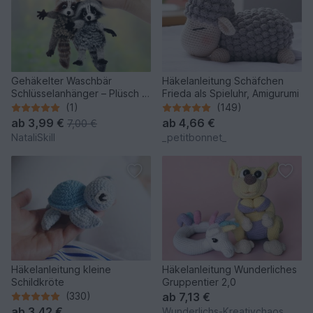
Gehäkelter Waschbär
Häkelanleitung Schäfchen
Schlüsselanhänger – Plüsch &
Frieda als Spieluhr, Amigurumi
Stresshilfe.
(1)
(149)
ab
3,99 €
ab
4,66 €
7,00 €
NataliSkill
_petitbonnet_
Häkelanleitung kleine
Häkelanleitung Wunderliches
Schildkröte
Gruppentier 2,0
(330)
ab
7,13 €
ab
3,42 €
Wunderlichs-Kreativchaos