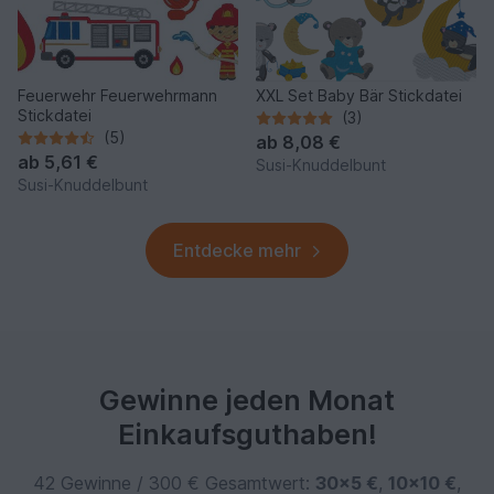
Feuerwehr Feuerwehrmann
XXL Set Baby Bär Stickdatei
Stickdatei
(3)
(5)
ab
8,08 €
ab
5,61 €
Susi-Knuddelbunt
Susi-Knuddelbunt
Entdecke mehr
Gewinne jeden Monat
Einkaufsguthaben!
42 Gewinne / 300 € Gesamtwert:
30×5 €
,
10×10 €
,