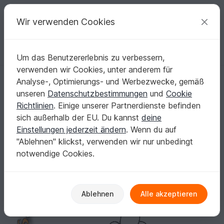
C
razy
P
atterns
Deine kreativen Ideen
Wir verwenden Cookies
Um das Benutzererlebnis zu verbessern,
Deutsch | € (EUR)
einloggen
Kostenlos registrieren
verwenden wir Cookies, unter anderem für
Stickdatei Girl / Mädchen Doodle
Startseite
Sticken
Motiv - Stickdateien
Babys & Kinder
Analyse-, Optimierungs- und Werbezwecke, gemäß
Stickdatei Girl / Mädchen Doodle
unseren
Datenschutzbestimmungen
und
Cookie
Richtlinien
. Einige unserer Partnerdienste befinden
sich außerhalb der EU. Du kannst
deine
Einstellungen jederzeit ändern
. Wenn du auf
"Ablehnen" klickst, verwenden wir nur unbedingt
notwendige Cookies.
Ablehnen
Alle akzeptieren