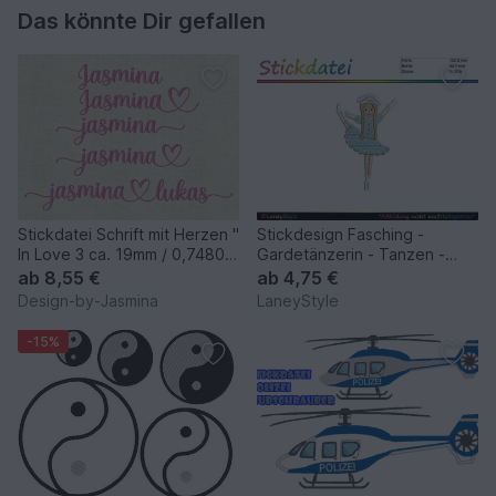
Das könnte Dir gefallen
Stickdatei Schrift mit Herzen "
Stickdesign Fasching -
In Love 3 ca. 19mm / 0,74803
Gardetänzerin - Tanzen -
inch Set 641
Garde
ab
8,55 €
ab
4,75 €
Design-by-Jasmina
LaneyStyle
-15%