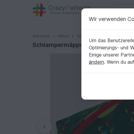
C
razy
P
atterns
Deine kreativen Ideen
Wir verwenden Co
Schlampermäppchen Federmäppchen Schlafsäckchen
Startseite
Nähen
Taschen
Utensilo Tasche
Um das Benutzererle
Schlampermäppchen Federmäppche
Optimierungs- und 
Einige unserer Part
ändern
. Wenn du auf