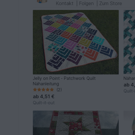
Kontakt
|
Folgen
|
Zum Store
Jelly on Point - Patchwork Quilt
Nähan
Nähanleitung
ab
4
(2)
Quilt-
ab
4,51 €
Quilt-it-out