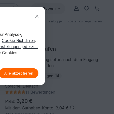
Stöbern
ungen
Anleitungen mit Rabatt
einloggen
Kostenlos registrieren
ür Analyse-,
d
Cookie Richtlinien
.
nstellungen jederzeit
Nähanleitung kaufen
e Cookies.
Du kannst die Anleitung sofort nach dem Eingang
der Zahlung herunterladen.
Alle akzeptieren
Autor:
Quilt-it-out
Folgen
14
Sprache: Deutsch
11 Bewertungen
3,20 €
Preis:
Mit dem Guthaben-Konto: 3,04 €