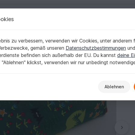
okies
Deutsch | € (EUR)
Kostenlose Anleit
 Stiftemäppchen
bnis zu verbessern, verwenden wir Cookies, unter anderem f
n Schlafsäckchen Stiftemäppchen
Werbezwecke, gemäß unseren
Datenschutzbestimmungen
un
nerdienste befinden sich außerhalb der EU. Du kannst
deine Ei
 "Ablehnen" klickst, verwenden wir nur unbedingt notwendig
Ablehnen