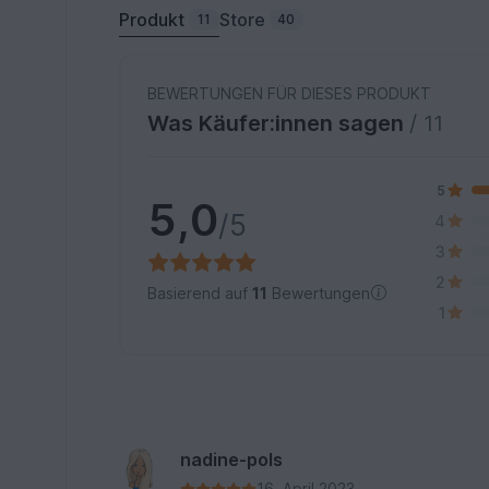
Produkt
Store
11
40
BEWERTUNGEN FÜR DIESES PRODUKT
Was Käufer:innen sagen
/ 11
5
5,0
/5
4
3
2
Basierend auf
11
Bewertungen
1
nadine-pols
16. April 2023