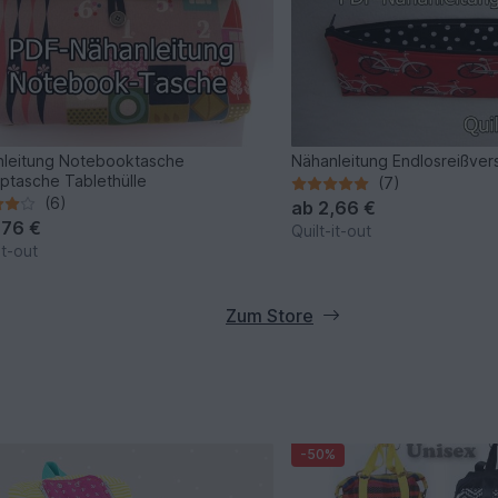
leitung Notebooktasche
Nähanleitung Endlosreißver
ptasche Tablethülle
(7)
(6)
ab
2,66 €
,76 €
Quilt-it-out
it-out
Zum Store
-50%