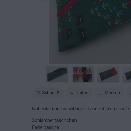
Schön
2
Teilen
Merken
Nähanleitung für witziges Täschchen für viel
Schlampertäschchen
Federtasche