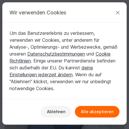
C
razy
P
atterns
Deine kreativen Ideen
Wir verwenden Cookies
Um das Benutzererlebnis zu verbessern,
Deutsch | € (EUR)
einloggen
Kostenlos registrieren
verwenden wir Cookies, unter anderem für
Häkelanleitung - Booties mit Rippbündchen - für Babys in 3 Größen
Startseite
Häkeln
Festlichkeiten
Geburt
Analyse-, Optimierungs- und Werbezwecke, gemäß
Häkelanleitung - Booties mit Rippbündchen -
unseren
Datenschutzbestimmungen
und
Cookie
für Babys in 3 Größen
Richtlinien
. Einige unserer Partnerdienste befinden
sich außerhalb der EU. Du kannst
deine
Einstellungen jederzeit ändern
. Wenn du auf
"Ablehnen" klickst, verwenden wir nur unbedingt
notwendige Cookies.
Ablehnen
Alle akzeptieren