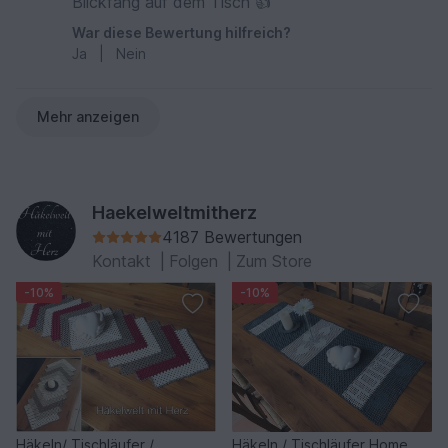
Blickfang auf dem Tisch 👍
War diese Bewertung hilfreich?
Ja
|
Nein
Mehr anzeigen
Haekelweltmitherz
4187 Bewertungen
Kontakt
|
Folgen
|
Zum Store
-10%
-10%
Häkeln/ Tischläufer /
Häkeln / Tischläufer Home