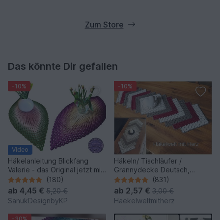
Zum Store
Das könnte Dir gefallen
-10%
-10%
Video
Häkelanleitung Blickfang
Häkeln/ Tischläufer /
Valerie - das Original jetzt mit
Grannydecke Deutsch,
Video
Englisch und Italienisch
(180)
(831)
ab
4,45 €
ab
2,57 €
5,20 €
3,00 €
SanukDesignbyKP
Haekelweltmitherz
-30%