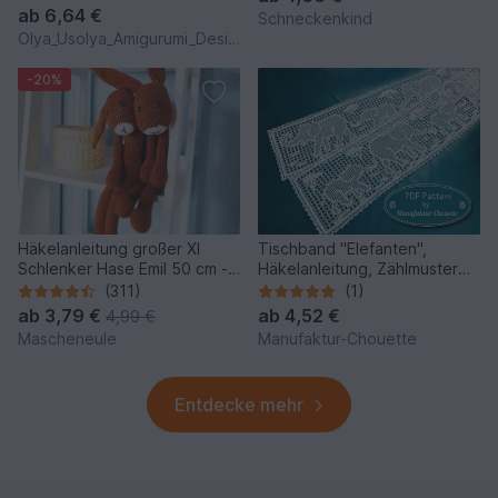
ab
6,64 €
Schneckenkind
Olya_Usolya_Amigurumi_Designer
-20%
Häkelanleitung großer Xl
Tischband "Elefanten",
Schlenker Hase Emil 50 cm -
Häkelanleitung, Zählmuster
Schlenkertier
mit Rapport, Filethäkelei
(311)
(1)
ab
3,79 €
ab
4,52 €
4,99 €
Mascheneule
Manufaktur-Chouette
Entdecke mehr