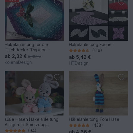
Häkelanleitung für die
Häkelanleitung Fächer
Tischdecke "Papillon"
(116)
ab
2,32 €
3,49 €
ab
5,42 €
KolenaDesign
HTDesign
süße Hasen Häkelanleitung
Häkelanleitung Tom Hase
Amigurumi Spielzeug
(438)
(Kaninchen)
(94)
ab
4,66 €