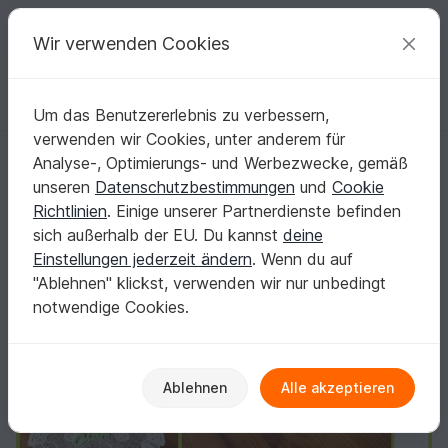
C
razy
P
atterns
Deine kreativen Ideen
Wir verwenden Cookies
Um das Benutzererlebnis zu verbessern,
Deutsch | € (EUR)
einloggen
Kostenlos registrieren
verwenden wir Cookies, unter anderem für
Häkeln / Mitteldecke "Schnuffel"
Startseite
Häkeln
Festlichkeiten
Ostern
Analyse-, Optimierungs- und Werbezwecke, gemäß
Häkeln / Mitteldecke "Schnuffel"
unseren
Datenschutzbestimmungen
und
Cookie
Richtlinien
. Einige unserer Partnerdienste befinden
sich außerhalb der EU. Du kannst
deine
Einstellungen jederzeit ändern
. Wenn du auf
"Ablehnen" klickst, verwenden wir nur unbedingt
notwendige Cookies.
Ablehnen
Alle akzeptieren