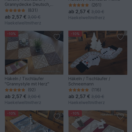
Grannydecke Deutsch,
(261)
Englisch und Italienisch
(831)
ab
2,57 €
3,00 €
ab
2,57 €
3,00 €
Haekelweltmitherz
Haekelweltmitherz
-10%
-10%
Häkeln / Tischläufer
Häkeln / Tischläufer /
"Grannystyle mit Herz"
Schneemann
(92)
(116)
ab
2,57 €
ab
2,57 €
3,00 €
3,00 €
Haekelweltmitherz
Haekelweltmitherz
-10%
-10%