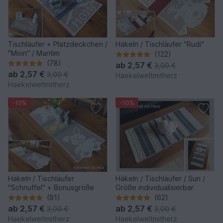
Tischläufer + Platzdeckchen /
Häkeln / Tischläufer "Rudi"
"Moin" / Maritim
(122)
(78)
ab
2,57 €
3,00 €
ab
2,57 €
3,00 €
Haekelweltmitherz
Haekelweltmitherz
-10%
-10%
Häkeln / Tischläufer
Häkeln / Tischläufer / Sun /
"Schnuffel" + Bonusgröße
Größe individualisierbar
(91)
(62)
ab
2,57 €
ab
2,57 €
3,00 €
3,00 €
Haekelweltmitherz
Haekelweltmitherz