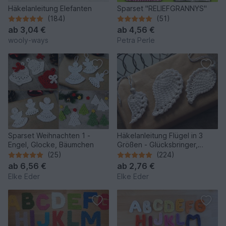
Häkelanleitung Elefanten
Sparset "RELIEFGRANNYS"
(184)
(51)
ab
3,04 €
ab
4,56 €
wooly-ways
Petra Perle
Sparset Weihnachten 1 -
Häkelanleitung Flügel in 3
Engel, Glocke, Bäumchen
Größen - Glücksbringer,
Schutz, Trost
(25)
(224)
ab
6,56 €
ab
2,76 €
Elke Eder
Elke Eder