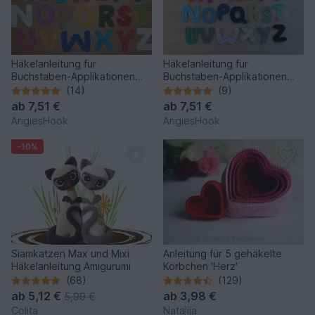
Häkelanleitung für
Häkelanleitung für
Buchstaben-Applikationen
Buchstaben-Applikationen
von A-Z
von A-Z
(14)
(9)
ab
7,51 €
ab
7,51 €
AngiesHook
AngiesHook
-10%
Siamkatzen Max und Mixi
Anleitung für 5 gehäkelte
Häkelanleitung Amigurumi
Körbchen 'Herz'
(68)
(129)
ab
5,12 €
ab
3,98 €
5,99 €
Colita
Natalija