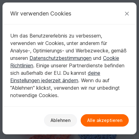
C
razy
P
atterns
Deine kreativen Ideen
Wir verwenden Cookies
Um das Benutzererlebnis zu verbessern,
Deutsch | € (EUR)
einloggen
Kostenlos registrieren
verwenden wir Cookies, unter anderem für
Häkelanleitung Herz 3
Startseite
Kostenlos
Häkeln
Applikationen
Analyse-, Optimierungs- und Werbezwecke, gemäß
Weitere Applikationen
unseren
Datenschutzbestimmungen
und
Cookie
Häkelanleitung Herz 3
Richtlinien
. Einige unserer Partnerdienste befinden
sich außerhalb der EU. Du kannst
deine
Einstellungen jederzeit ändern
. Wenn du auf
"Ablehnen" klickst, verwenden wir nur unbedingt
notwendige Cookies.
Ablehnen
Alle akzeptieren