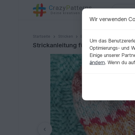
C
razy
P
atterns
Deine kreativen Ideen
Wir verwenden Co
Strickanleitung für kuschelige Babysöckchen 9 cm
Startseite
Stricken
Babys
Socken
Um das Benutzererle
Strickanleitung für kuschelige Ba
Optimierungs- und 
Einige unserer Part
ändern
. Wenn du auf