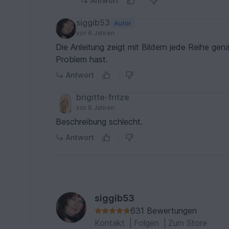
Antwort
siggib53
Autor
vor 6 Jahren
Die Anleitung zeigt mit Bildern jede Reihe gena
Problem hast.
Antwort
brigitte-fritze
vor 6 Jahren
Beschreibung schlecht.
Antwort
siggib53
631 Bewertungen
Kontakt
|
Folgen
|
Zum Store