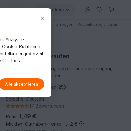
Stöbern
ungen
Anleitungen mit Rabatt
einloggen
Kostenlos registrieren
ür Analyse-,
d
Cookie Richtlinien
.
nstellungen jederzeit
Strickanleitung kaufen
e Cookies.
Du kannst die Anleitung sofort nach dem Eingang
der Zahlung herunterladen.
Alle akzeptieren
Autor:
siggib53
Folgen
253
Sprache: Deutsch
17 Bewertungen
1,49 €
Preis:
Mit dem Guthaben-Konto: 1,42 €