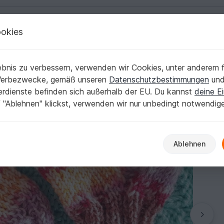
okies
Deutsch | € (EUR)
Kostenlose Anleit
bnis zu verbessern, verwenden wir Cookies, unter anderem f
bysöckchen 9 cm
Werbezwecke, gemäß unseren
Datenschutzbestimmungen
un
nerdienste befinden sich außerhalb der EU. Du kannst
deine Ei
 "Ablehnen" klickst, verwenden wir nur unbedingt notwendig
Ablehnen