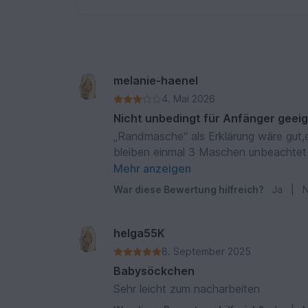
melanie-haenel
4. Mai 2026
Nicht unbedingt für Anfänger geei
„Randmasche“ als Erklärung wäre gut,
bleiben einmal 3 Maschen unbeachtet 
man wie es gemeint ist aber für Anfäng
Mehr anzeigen
Söckchen!
War diese Bewertung hilfreich?
Ja
|
N
helga55K
8. September 2025
Babysöckchen
Sehr leicht zum nacharbeiten