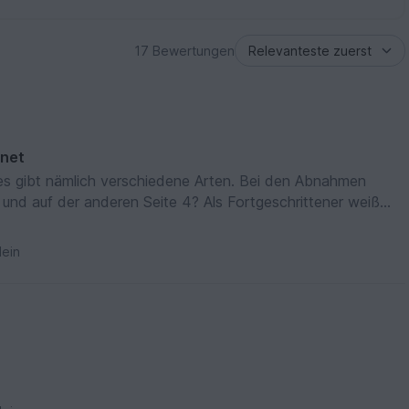
17 Bewertungen
gnet
es gibt nämlich verschiedene Arten. Bei den Abnahmen
und auf der anderen Seite 4? Als Fortgeschrittener weiß
er finde ich diese Anleitung recht schwierig, trotzdem süße
ein