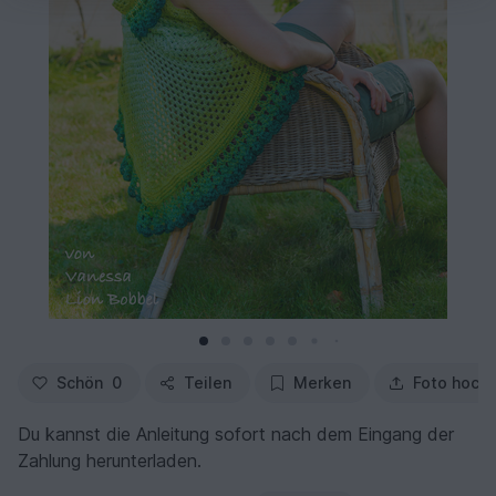
Schön
0
Teilen
Merken
Foto hoch
Du kannst die Anleitung sofort nach dem Eingang der
Zahlung herunterladen.