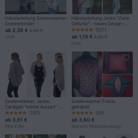
Häkelanleitung Seelenwärmer
Häkelanleitung Jacke "Zarte
Sommerkinder
Gefühle" - neues Design -
alle Größen
ab
2,38 €
(327)
4,99 €
ab
1,19 €
nicje
2,50 €
nicje
Seelenwärmer, Jacke,
Seelenwärmer Frieda
Cardigan "kleine Auszeit" -
gehäkelt
Häkelanleitung
(157)
(29)
ab
3,61 €
ab
3,80 €
Elke Eder
Wurzels-Maschendesign