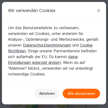
C
razy
P
atterns
Deine kreativen Ideen
Wir verwenden Cookies
Um das Benutzererlebnis zu verbessern,
Deutsch | € (EUR)
einloggen
Kostenlos registrieren
verwenden wir Cookies, unter anderem für
Anleitung: Seelenwärmer "5 Star" - Alle Gößen
Startseite
Häkeln
Damen
Seelenwärmer
Analyse-, Optimierungs- und Werbezwecke, gemäß
Anleitung: Seelenwärmer "5 Star" - Alle Gößen
unseren
Datenschutzbestimmungen
und
Cookie
Richtlinien
. Einige unserer Partnerdienste befinden
sich außerhalb der EU. Du kannst
deine
Einstellungen jederzeit ändern
. Wenn du auf
"Ablehnen" klickst, verwenden wir nur unbedingt
notwendige Cookies.
Ablehnen
Alle akzeptieren