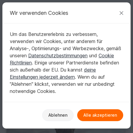
C
razy
P
atterns
Deine kreativen Ideen
Wir verwenden Cookies
Um das Benutzererlebnis zu verbessern,
Deutsch | € (EUR)
einloggen
Kostenlos registrieren
verwenden wir Cookies, unter anderem für
Lossoth
Startseite
Häkeln
Tücher
Dreieckstücher
Analyse-, Optimierungs- und Werbezwecke, gemäß
Lossoth
unseren
Datenschutzbestimmungen
und
Cookie
Richtlinien
. Einige unserer Partnerdienste befinden
sich außerhalb der EU. Du kannst
deine
Einstellungen jederzeit ändern
. Wenn du auf
"Ablehnen" klickst, verwenden wir nur unbedingt
notwendige Cookies.
Ablehnen
Alle akzeptieren