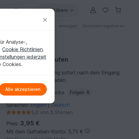
Stöbern
ungen
Anleitungen mit Rabatt
einloggen
Kostenlos registrieren
ür Analyse-,
d
Cookie Richtlinien
.
nstellungen jederzeit
Nähanleitung kaufen
e Cookies.
Du kannst die Anleitung sofort nach dem Eingang
der Zahlung herunterladen.
Alle akzeptieren
Autor:
Meine-Stockwerke
Folgen
6
Sprachen:
English
Deutsch
|
5,0 von 5 Sternen
3,95 €
Preis:
Mit dem Guthaben-Konto: 3,75 €