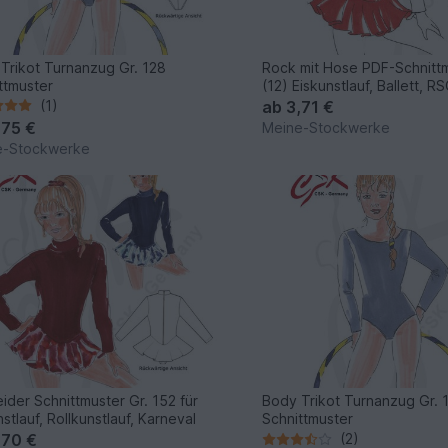
Trikot Turnanzug Gr. 128
Rock mit Hose PDF-Schnittm
ttmuster
(12) Eiskunstlauf, Ballett, R
(1)
ab
3,71 €
,75 €
Meine-Stockwerke
e-Stockwerke
eider Schnittmuster Gr. 152 für
Body Trikot Turnanzug Gr. 
stlauf, Rollkunstlauf, Karneval
Schnittmuster
,70 €
(2)