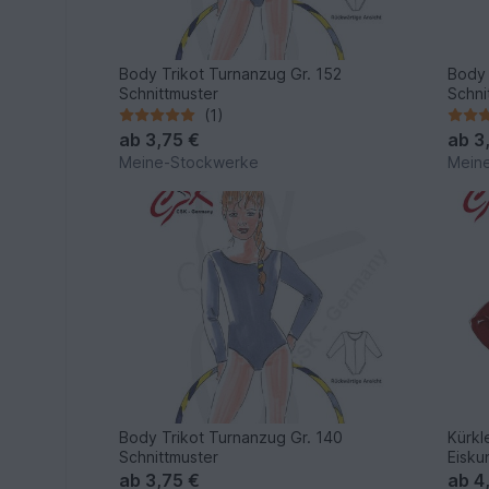
Body Trikot Turnanzug Gr. 152
Body 
Schnittmuster
Schni
(1)
ab
3,75 €
ab
3
Meine-Stockwerke
Mein
Body Trikot Turnanzug Gr. 140
Kürkl
Schnittmuster
Eiskun
ab
3,75 €
ab
4