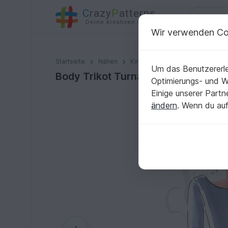
C
razy
P
atterns
Deine kreativen Ideen
Wir verwenden Co
Body Trikot Turnanzug Gr. 152 Schnittmuster
Startseite
Nähen
Kinder
Weitere Kleidung
Um das Benutzererle
Body Trikot Turnanzug Gr. 152 Sch
Optimierungs- und 
Einige unserer Part
ändern
. Wenn du auf