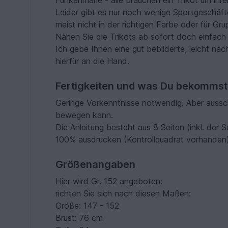
Funkenmarie - alle brauchen ein Trikot um i
Leider gibt es nur noch wenige Sportgeschäft
meist nicht in der richtigen Farbe oder für Gr
Nähen Sie die Trikots ab sofort doch einfach 
Ich gebe Ihnen eine gut bebilderte, leicht nac
hierfür an die Hand.
Fertigkeiten und was Du bekommst
Geringe Vorkenntnisse notwendig. Aber ausschl
bewegen kann.
Die Anleitung besteht aus 8 Seiten (inkl. der S
100% ausdrucken (Kontrollquadrat vorhanden
Größenangaben
Hier wird Gr. 152 angeboten:
richten Sie sich nach diesen Maßen:
Größe: 147 - 152
Brust: 76 cm