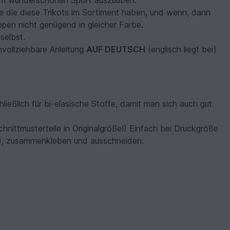
hrem wunderschönen Sport auszuüben.
e die diese Trikots im Sortiment haben, und wenn, dann
uppen nicht genügend in gleicher Farbe.
selbst.
hvollziehbare Anleitung
AUF DEUTSCH
(englisch liegt bei)
ießlich für bi-elasische Stoffe, damit man sich auch gut
chnittmusterteile in Originalgröße!) Einfach bei Druckgröße
), zusammenkleben und ausschneiden.