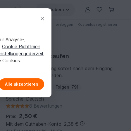
Stöbern
ungen
Anleitungen mit Rabatt
einloggen
Kostenlos registrieren
ür Analyse-,
d
Cookie Richtlinien
.
nstellungen jederzeit
Häkelanleitung kaufen
e Cookies.
Du kannst die Anleitung sofort nach dem Eingang
der Zahlung herunterladen.
Alle akzeptieren
Autor:
NiksNadelwelt
Folgen
791
Sprache: Deutsch
8 Bewertungen
2,50 €
Preis:
Mit dem Guthaben-Konto: 2,38 €