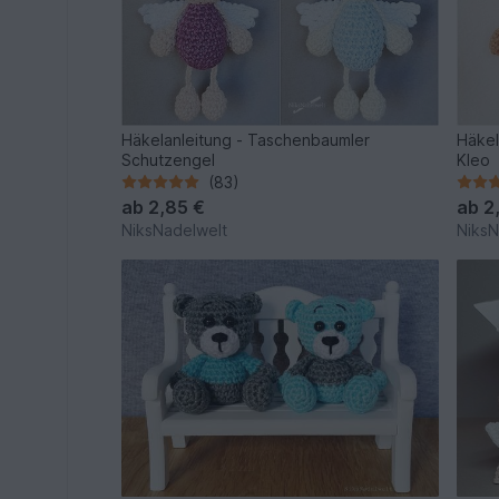
Häkelanleitung - Taschenbaumler
Häkel
Schutzengel
Kleo
(83)
ab
2,85 €
ab
2
NiksNadelwelt
NiksN