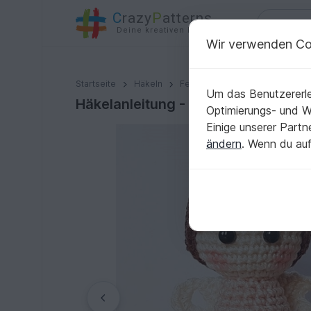
C
razy
P
atterns
Deine kreativen Ideen
Wir verwenden Co
Häkelanleitung - Kleiner Schutzengel
Startseite
Häkeln
Festlichkeiten
Weihnachten
Um das Benutzererle
Häkelanleitung - Kleiner Schutzeng
Optimierungs- und 
Einige unserer Part
ändern
. Wenn du auf