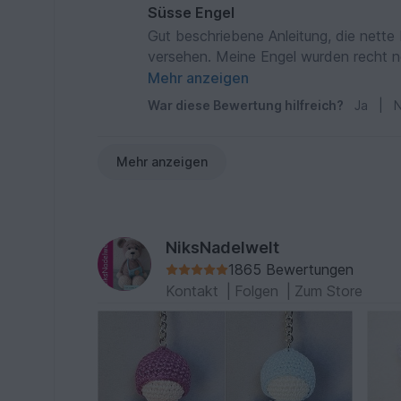
Süsse Engel
Gut beschriebene Anleitung, die nette 
versehen. Meine Engel wurden recht ne
abgebildet. Dennoch 5 Sterne dafür u
Mehr anzeigen
hinzubekommen.
War diese Bewertung hilfreich?
Ja
|
N
Mehr anzeigen
NiksNadelwelt
1865 Bewertungen
Kontakt
|
Folgen
|
Zum Store