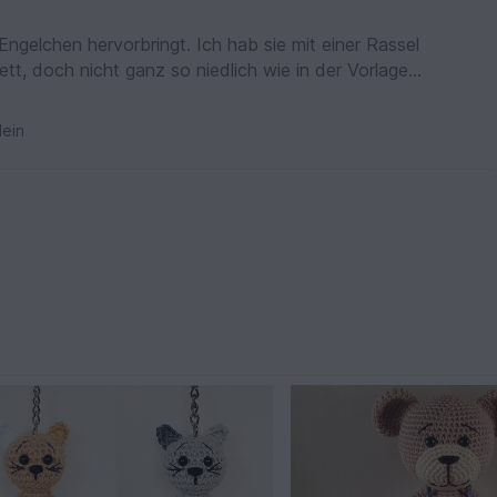
Engelchen hervorbringt. Ich hab sie mit einer Rassel
tt, doch nicht ganz so niedlich wie in der Vorlage
nd den Willen sie das nächste mal noch besser
ein