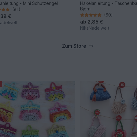
anleitung - Mini Schutzengel
Häkelanleitung - Taschenb
Björn
(81)
(60)
,38 €
ab
2,85 €
adelwelt
NiksNadelwelt
Zum Store