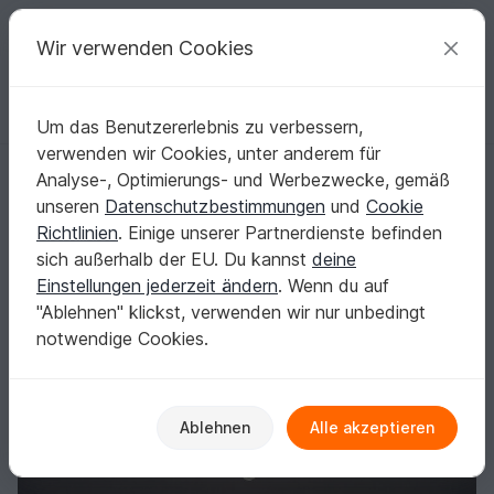
C
razy
P
atterns
Deine kreativen Ideen
Wir verwenden Cookies
Um das Benutzererlebnis zu verbessern,
Deutsch | € (EUR)
einloggen
Kostenlos registrieren
verwenden wir Cookies, unter anderem für
Anleitung Motivtuch Butterfly
Startseite
Häkeln
Tücher
Motivtücher
Analyse-, Optimierungs- und Werbezwecke, gemäß
Anleitung Motivtuch Butterfly
unseren
Datenschutzbestimmungen
und
Cookie
Richtlinien
. Einige unserer Partnerdienste befinden
sich außerhalb der EU. Du kannst
deine
Einstellungen jederzeit ändern
. Wenn du auf
"Ablehnen" klickst, verwenden wir nur unbedingt
notwendige Cookies.
Ablehnen
Alle akzeptieren