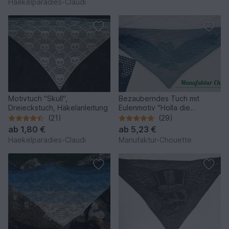
Haekelparadies-Claudi
Motivtuch "Skull",
Bezauberndes Tuch mit
Dreieckstuch, Häkelanleitung
Eulenmotiv "Holla die
Waldfee"
(21)
(29)
ab
1,80 €
ab
5,23 €
Haekelparadies-Claudi
Manufaktur-Chouette