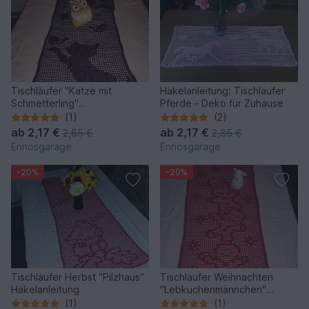
Tischläufer "Katze mit
Häkelanleitung: Tischläufer
Schmetterling"
Pferde - Deko für Zuhause
Häkelanleitung
(1)
(2)
ab
2,17 €
ab
2,17 €
2,85 €
2,85 €
Ennosgarage
Ennosgarage
-20%
-20%
Tischläufer Herbst "Pilzhaus"
Tischläufer Weihnachten
Häkelanleitung
"Lebkuchenmännchen"
häkeln
(1)
(1)