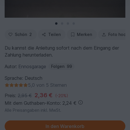
Schön
2
Teilen
Merken
Foto hoch
Du kannst die Anleitung sofort nach dem Eingang der
Zahlung herunterladen.
Autor:
Ennosgarage
Folgen
99
Sprache: Deutsch
5,0 von 5 Sternen
2,36 €
Preis:
2,95 €
(-20%)
Mit dem Guthaben-Konto: 2,24 €
Alle Preisangaben inkl. MwSt.