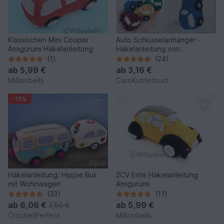
Klassischen Mini Cooper
Auto Schlüsselanhänger -
Amigurumi Häkelanleitung
Häkelanleitung von
CaroKunterbunt
(1)
(24)
ab
5,99 €
ab
3,16 €
Millionbells
CaroKunterbunt
-15%
Häkelanleitung: Hippie Bus
2CV Ente Häkelanleitung
mit Wohnwagen
Amigurumi
(33)
(11)
ab
6,06 €
ab
5,99 €
7,50 €
CrochetPerfect
Millionbells