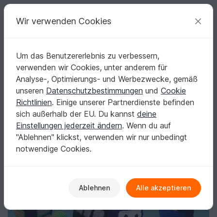
C
razy
P
atterns
Deine kreativen Ideen
Wir verwenden Cookies
Um das Benutzererlebnis zu verbessern,
Deutsch | € (EUR)
einloggen
Kostenlos registrieren
verwenden wir Cookies, unter anderem für
Amigurumi Häkelanleitung´s Paket Fahr & Flugzeuge
Startseite
Häkeln
Amigurumi
Fahrzeuge
Analyse-, Optimierungs- und Werbezwecke, gemäß
Amigurumi Häkelanleitung´s Paket Fahr &
unseren
Datenschutzbestimmungen
und
Cookie
Flugzeuge
Richtlinien
. Einige unserer Partnerdienste befinden
sich außerhalb der EU. Du kannst
deine
Einstellungen jederzeit ändern
. Wenn du auf
"Ablehnen" klickst, verwenden wir nur unbedingt
notwendige Cookies.
Ablehnen
Alle akzeptieren