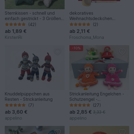
Sternkissen - schnell und
dekoratives
einfach gestrickt - 3 Größen -
Weihnachtsdeckchen
leicht anzupassen
Spültuch Waschlappen „
(42)
(2)
Santa “ Anleitung
ab
1,89 €
ab
2,11 €
KirstenRi
Froschoma_Mona
-10%
Knuddelpüppchen aus
Strickanleitung Engelchen -
Resten - Strickanleitung
Schutzengel -
Taschenbaumler
(7)
(27)
ab
3,60 €
ab
2,85 €
3,33 €
appelino
appelino