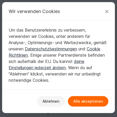
C
razy
P
atterns
Deine kreativen Ideen
Wir verwenden Cookies
Um das Benutzererlebnis zu verbessern,
Deutsch | € (EUR)
einloggen
Kostenlos registrieren
verwenden wir Cookies, unter anderem für
Strickanleitung - Krippenfiguren 9tlg.
Startseite
Stricken
Festlichkeiten
Weihnachten
Analyse-, Optimierungs- und Werbezwecke, gemäß
Strickanleitung - Krippenfiguren 9tlg.
unseren
Datenschutzbestimmungen
und
Cookie
Richtlinien
. Einige unserer Partnerdienste befinden
sich außerhalb der EU. Du kannst
deine
Einstellungen jederzeit ändern
. Wenn du auf
"Ablehnen" klickst, verwenden wir nur unbedingt
notwendige Cookies.
Ablehnen
Alle akzeptieren