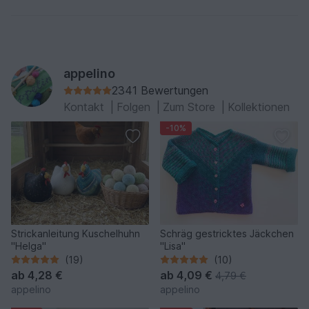
appelino
2341 Bewertungen
Kontakt
|
Folgen
|
Zum Store
|
Kollektionen
-10%
Strickanleitung Kuschelhuhn
Schräg gestricktes Jäckchen
"Helga"
"Lisa"
(19)
(10)
ab
4,28 €
ab
4,09 €
4,79 €
appelino
appelino