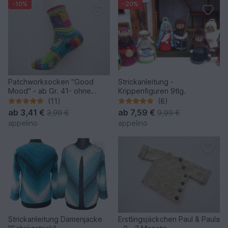
-10%
-20%
Patchworksocken "Good
Strickanleitung -
Mood" - ab Gr. 41- ohne
Krippenfiguren 9tlg.
Ferse
(11)
(8)
ab
3,41 €
ab
7,59 €
3,99 €
9,99 €
appelino
appelino
Strickanleitung Damenjacke
Erstlingsjäckchen Paul & Paula