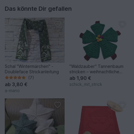
Das könnte Dir gefallen
Schal "Wintermärchen" -
"Waldzauber" Tannenbaum
Doubleface Strickanleitung
stricken – weihnachtliche
Deko in 3 Größen
(7)
ab
1,90 €
ab
3,80 €
schick_mit_strick
a-mano