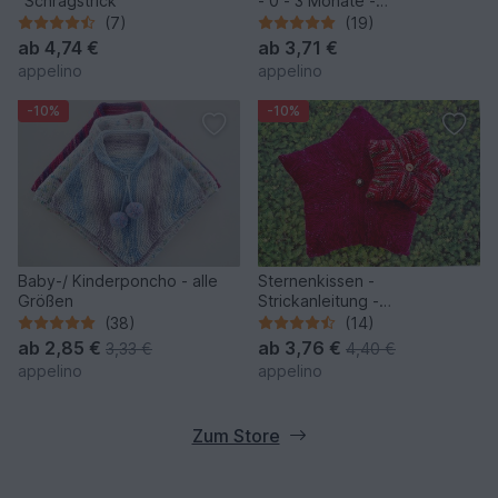
"Schrägstrick"
- 0 - 3 Monate -
Strickanleitung
(7)
(19)
ab
4,74 €
ab
3,71 €
appelino
appelino
-10%
-10%
Baby-/ Kinderponcho - alle
Sternenkissen -
Größen
Strickanleitung -
Kuschelkissen
(38)
(14)
ab
2,85 €
ab
3,76 €
3,33 €
4,40 €
appelino
appelino
Zum Store