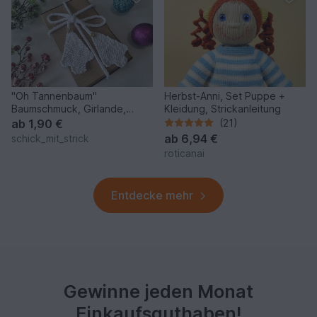
"Oh Tannenbaum"
Herbst-Anni, Set Puppe +
Baumschmuck, Girlande,
Kleidung, Strickanleitung
Weihnachtsdeko stricken
ab
1,90 €
(21)
ab
6,94 €
schick_mit_strick
roticanai
Entdecke mehr
Gewinne jeden Monat
Einkaufsguthaben!