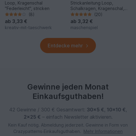
Loop, Kragenschal
Strickanleitung Loop,
"Federleicht", stricken
Schalkragen, Kragenschal,
Neckwarmer mit Zopf #275
(8)
(20)
ab
3,33 €
ab
3,32 €
kreativ-mit-taeschwerk
maschenspiel
Entdecke mehr
Gewinne jeden Monat
Einkaufsguthaben!
42 Gewinne / 300 € Gesamtwert:
30×5 €
,
10×10 €
,
2×25 €
– einfach Newsletter aktivieren.
Kein Kauf nötig. Abmeldung jederzeit. Gewinne in Form von
Crazypatterns‑Einkaufsguthaben.
Mehr Informationen