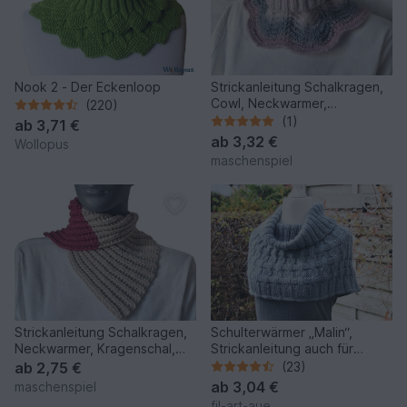
Nook 2 - Der Eckenloop
Strickanleitung Schalkragen,
Cowl, Neckwarmer,
(220)
Kragenschal, Halssocke #344
(1)
ab
3,71 €
ab
3,32 €
Wollopus
maschenspiel
Strickanleitung Schalkragen,
Schulterwärmer „Malin“,
Neckwarmer, Kragenschal,
Strickanleitung auch für
Halssocke #347
Anfänger, Größe S – XXL
ab
2,75 €
(23)
ab
3,04 €
maschenspiel
fil-art-aue