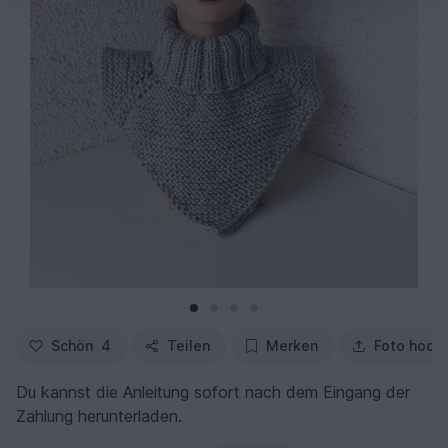
Schön
4
Teilen
Merken
Foto hoch
Du kannst die Anleitung sofort nach dem Eingang der
Zahlung herunterladen.