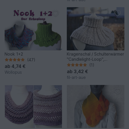
Nook 1+2
Kragenschal / Schulterwärmer
"Candlelight-Loop",
(47)
Strickanleitung, One Size
(1)
ab
4,74 €
ab
3,42 €
Wollopus
fil-art-aue