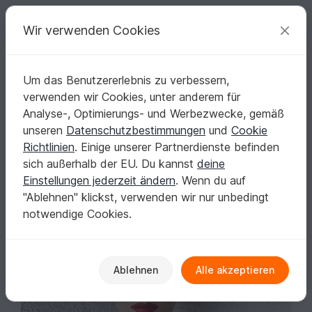
C
razy
P
atterns
Deine kreativen Ideen
Wir verwenden Cookies
Um das Benutzererlebnis zu verbessern,
Deutsch | € (EUR)
einloggen
Kostenlos registrieren
verwenden wir Cookies, unter anderem für
Strick-Anleitung Marions Rollkragen
Startseite
Stricken
Schals
Kragenschals
Analyse-, Optimierungs- und Werbezwecke, gemäß
Strick-Anleitung Marions Rollkragen
unseren
Datenschutzbestimmungen
und
Cookie
Richtlinien
. Einige unserer Partnerdienste befinden
sich außerhalb der EU. Du kannst
deine
Einstellungen jederzeit ändern
. Wenn du auf
"Ablehnen" klickst, verwenden wir nur unbedingt
notwendige Cookies.
Ablehnen
Alle akzeptieren