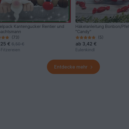
lpack Kantengucker Rentier und
Häkelanleitung Bonbon/Pfe
nachtsmann
"Candy"
(73)
(5)
,25 €
ab
3,42 €
6,50 €
-Fitzereien
Eulenkindl
Entdecke mehr