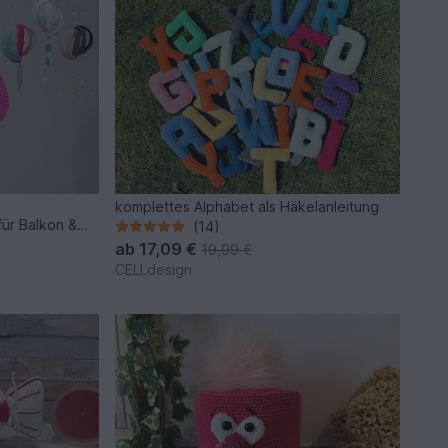
e
komplettes Alphabet als Häkelanleitung
für Balkon &
(14)
ab
17,09 €
19,99 €
CELLdesign