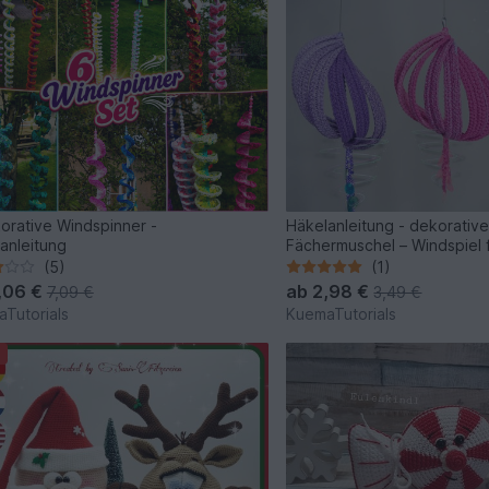
orative Windspinner -
Häkelanleitung - dekorativ
anleitung
Fächermuschel – Windspiel 
Garten
(5)
(1)
,06 €
ab
2,98 €
7,09 €
3,49 €
Tutorials
KuemaTutorials