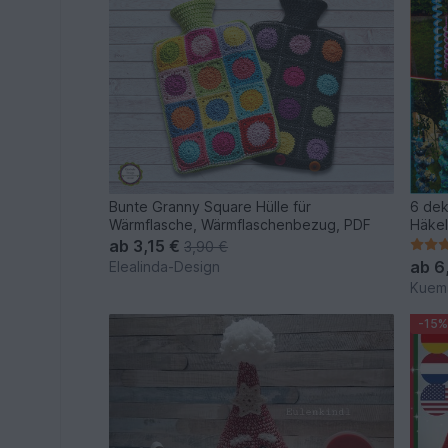
Bunte Granny Square Hülle für
6 dek
Wärmflasche, Wärmflaschenbezug, PDF
Häkel
ab
3,15 €
3,90 €
ab
6
Elealinda-Design
Kuema
-15%