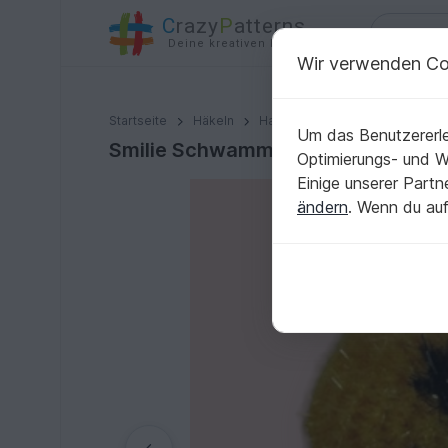
C
razy
P
atterns
Deine kreativen Ideen
Wir verwenden Co
Smilie Schwamm Häkelanleitung
Startseite
Häkeln
Haus & Deko
Diverses
Um das Benutzererle
Smilie Schwamm Häkelanleitung
Optimierungs- und 
Einige unserer Part
ändern
. Wenn du auf