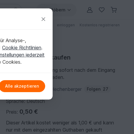
Stöbern
ungen
Anleitungen mit Rabatt
einloggen
Kostenlos registrieren
ür Analyse-,
d
Cookie Richtlinien
.
nstellungen jederzeit
Häkelanleitung kaufen
e Cookies.
Du kannst die Anleitung sofort nach dem Eingang
der Zahlung herunterladen.
Alle akzeptieren
Autor:
Rasselbande-Hechenberger
Folgen
27
Sprache: Deutsch
0,50 €
Preis:
Dieser Artikel kostet weniger als 1,00 € und kann
nur mit dem eingezahlten Guthaben gekauft