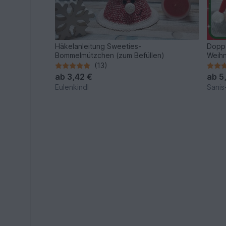
Häkelanleitung Sweeties-
Doppe
Bommelmützchen (zum Befüllen)
Weih
(13)
ab
3,42 €
ab
5
Eulenkindl
Sanis