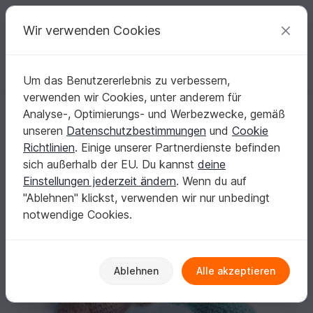
C
razy
P
atterns
Deine kreativen Ideen
Wir verwenden Cookies
Um das Benutzererlebnis zu verbessern,
Deutsch | € (EUR)
einloggen
Kostenlos registrieren
verwenden wir Cookies, unter anderem für
Häkelanleitung von baby Elefanten pdf ternura amigurumi english- de
Startseite
Häkeln
Amigurumi
Elefanten
Analyse-, Optimierungs- und Werbezwecke, gemäß
Häkelanleitung von baby Elefanten pdf ternura
unseren
Datenschutzbestimmungen
und
Cookie
amigurumi english- deutsch- dutch
Richtlinien
. Einige unserer Partnerdienste befinden
sich außerhalb der EU. Du kannst
deine
Einstellungen jederzeit ändern
. Wenn du auf
"Ablehnen" klickst, verwenden wir nur unbedingt
notwendige Cookies.
Ablehnen
Alle akzeptieren