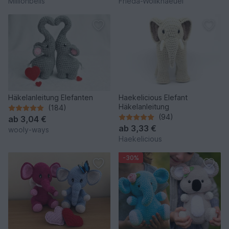
Millionbells
Frieda-Wollknaeuel
Häkelanleitung Elefanten
Haekelicious Elefant
Häkelanleitung
(184)
(94)
ab
3,04 €
ab
3,33 €
wooly-ways
Haekelicious
-30%