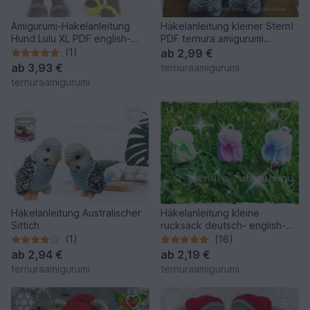
Amigurumi-Häkelanleitung
Häkelanleitung kleiner Stern!
Hund Lulu XL PDF english-
PDF ternura amigurumi
Deutsch-dutch
english- deutsch- dutch
(1)
ab
2,99 €
ab
3,93 €
ternuraamigurumi
ternuraamigurumi
Häkelanleitung Australischer
Häkelanleitung kleine
Sittich
rucksack deutsch- english-
dutch. ternura amigurumi
(1)
(16)
ab
2,94 €
ab
2,19 €
ternuraamigurumi
ternuraamigurumi