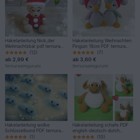
Häkelanleitung Nick,der
Häkelanleitung Weihnachten
Weihnachtsbär pdf ternura
Pinguin 18cm PDF ternura
amigurumi english- deutsch-
amigurumi english- deutsch-
(12)
(7)
dutch
dutch
ab
2,99 €
ab
3,60 €
ternuraamigurumi
ternuraamigurumi
Häkelanleitung wolke
Häkelanleitung schafe PDF
Schlüsselbund PDF ternura
english-deutsch-dutch
amigurumi english- deutsch-
ternura amigurumi
(1)
(10)