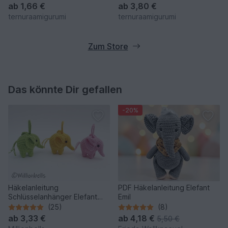
dutch
ab
1,66 €
ab
3,80 €
ternuraamigurumi
ternuraamigurumi
Zum Store
Das könnte Dir gefallen
-20%
Häkelanleitung
PDF Häkelanleitung Elefant
Schlüsselanhänger Elefant
Emil
Taschenbäumler Anhänger
(25)
(8)
Amigurumi
ab
3,33 €
ab
4,18 €
5,50 €