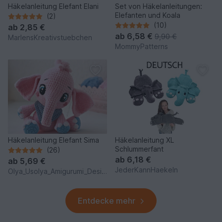
Häkelanleitung Elefant Elani
Set von Häkelanleitungen:
Elefanten und Koala
(2)
(10)
ab
2,85 €
ab
6,58 €
9,90 €
MarlensKreativstuebchen
MommyPatterns
Häkelanleitung Elefant Sima
Häkelanleitung XL
Schlummerfant
(26)
ab
6,18 €
ab
5,69 €
JederKannHaekeln
Olya_Usolya_Amigurumi_Designer
Entdecke mehr