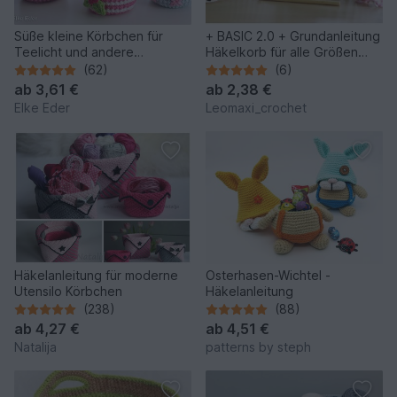
Süße kleine Körbchen für
+ BASIC 2.0 + Grundanleitung
Teelicht und andere
Häkelkorb für alle Größen
Kleinigkeiten
und 2 Garnstärken
(62)
(6)
ab
3,61 €
ab
2,38 €
Elke Eder
Leomaxi_crochet
Häkelanleitung für moderne
Osterhasen-Wichtel -
Utensilo Körbchen
Häkelanleitung
(238)
(88)
ab
4,27 €
ab
4,51 €
Natalija
patterns by steph