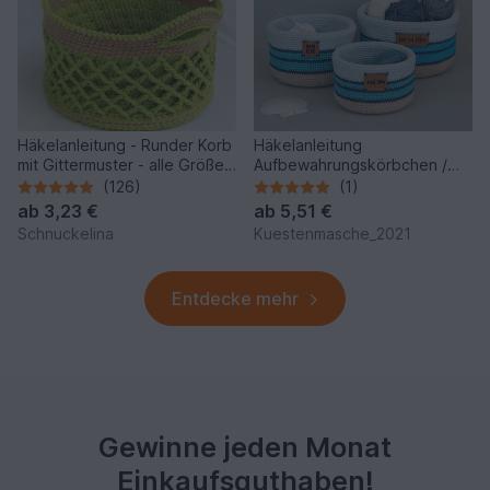
Häkelanleitung - Runder Korb
Häkelanleitung
mit Gittermuster - alle Größen
Aufbewahrungskörbchen /
möglich
Utensilo "Meerliebe" - 3
(126)
(1)
Größen
ab
3,23 €
ab
5,51 €
Schnuckelina
Kuestenmasche_2021
Entdecke mehr
Gewinne jeden Monat
Einkaufsguthaben!