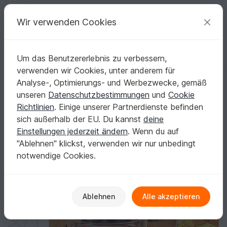
C
razy
P
atterns
Deine kreativen Ideen
Wir verwenden Cookies
Um das Benutzererlebnis zu verbessern,
Deutsch | € (EUR)
einloggen
Kostenlos registrieren
verwenden wir Cookies, unter anderem für
Mandala: Atempause
Startseite
Häkeln
Haus & Deko
Körbe & Utensilos
Analyse-, Optimierungs- und Werbezwecke, gemäß
Mandala: Atempause
unseren
Datenschutzbestimmungen
und
Cookie
Richtlinien
. Einige unserer Partnerdienste befinden
sich außerhalb der EU. Du kannst
deine
Einstellungen jederzeit ändern
. Wenn du auf
"Ablehnen" klickst, verwenden wir nur unbedingt
notwendige Cookies.
Ablehnen
Alle akzeptieren