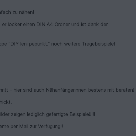
infach zu nähen!
er locker einen DIN A4 Ordner und ist dank der
pe “DIY leni pepunkt.” noch weitere Tragebeispiele!
itt – hier sind auch Nähanfängerinnen bestens mit beraten!
hickt.
ilder zeigen lediglich gefertigte Beispiele!!!!!
erne per Mail zur Verfügung!!