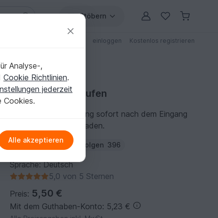
Stöbern
ungen
Anleitungen mit Rabatt
einloggen
Kostenlos registrieren
ür Analyse-,
d
Cookie Richtlinien
.
nstellungen jederzeit
Nähanleitung kaufen
e Cookies.
Du kannst die Anleitung sofort nach dem Eingang
der Zahlung herunterladen.
Alle akzeptieren
Autor:
lenipepunkt
Folgen
396
Sprache: Deutsch
5,0 von 5 Sternen
5,50 €
Preis:
Mit dem Guthaben-Konto: 5,23 €