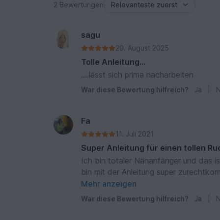
2 Bewertungen
sagu
20. August 2025
Tolle Anleitung...
....lässt sich prima nacharbeiten
War diese Bewertung hilfreich?
Ja
|
N
Fa
11. Juli 2021
Super Anleitung für einen tollen R
Ich bin totaler Nähanfänger und das i
bin mit der Anleitung super zurechtko
Dank.
Mehr anzeigen
War diese Bewertung hilfreich?
Ja
|
N