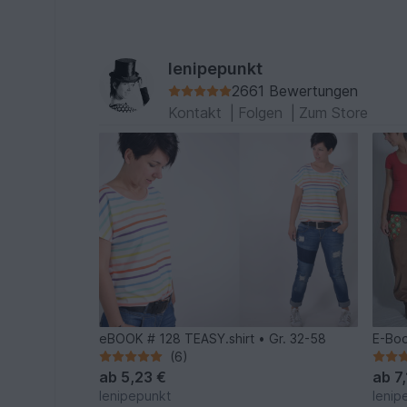
lenipepunkt
2661 Bewertungen
Kontakt
|
Folgen
|
Zum Store
eBOOK # 128 TEASY.shirt • Gr. 32-58
E-Boo
(6)
ab
5,23 €
ab
7
lenipepunkt
lenip