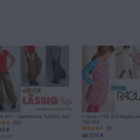
k #57 - Damenhose "LÄSSIG.4us"
E-Book / PDF #73 Raglan.ki
158/164
(50)
(6)
,13 €
ab
7,13 €
epunkt