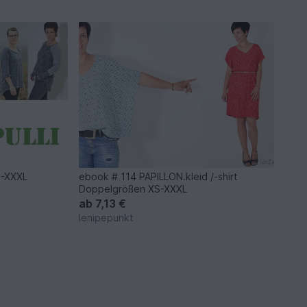
S-XXXL
ebook # 114 PAPILLON.kleid /-shirt
Doppelgrößen XS-XXXL
ab
7,13 €
lenipepunkt