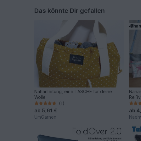
Das könnte Dir gefallen
Nähanleitung, eine TASCHE für deine
Nähan
Wolle
Reißv
(1)
ab
5,61 €
ab
4
UmGarnen
Naeh