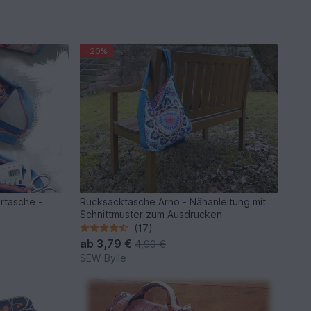
-20%
rtasche -
Rucksacktasche Arno - Nähanleitung mit
Schnittmuster zum Ausdrucken
(17)
ab
3,79 €
4,99 €
SEW-Bylle