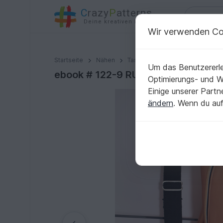
C
razy
P
atterns
Deine kreativen Ideen
Wir verwenden Co
ebook # 122-9 RUCK.sack
Startseite
Nähen
Taschen
Weitere Taschen
Um das Benutzererle
ebook # 122-9 RUCK.sack
Optimierungs- und 
Einige unserer Part
ändern
. Wenn du auf