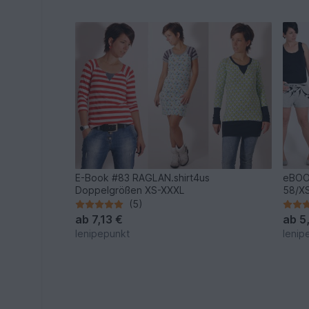
E-Book #83 RAGLAN.shirt4us
eBOOK
Doppelgrößen XS-XXXL
58/X
(5)
ab
7,13 €
ab
5
lenipepunkt
lenip