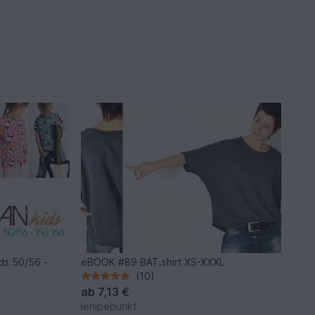
ds 50/56 -
eBOOK #89 BAT.shirt XS-XXXL
(10)
ab
7,13 €
lenipepunkt