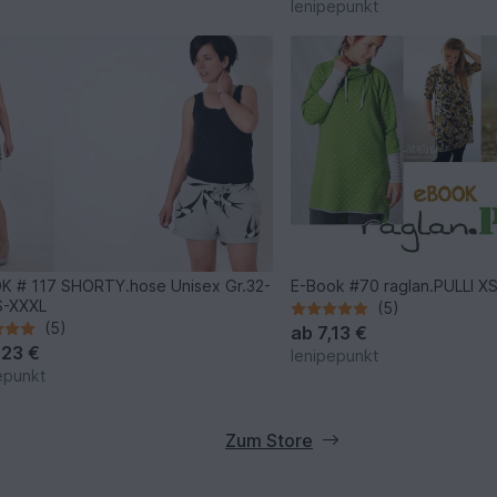
lenipepunkt
 # 117 SHORTY.hose Unisex Gr.32-
E-Book #70 raglan.PULLI X
S-XXXL
(5)
(5)
ab
7,13 €
,23 €
lenipepunkt
epunkt
Zum Store