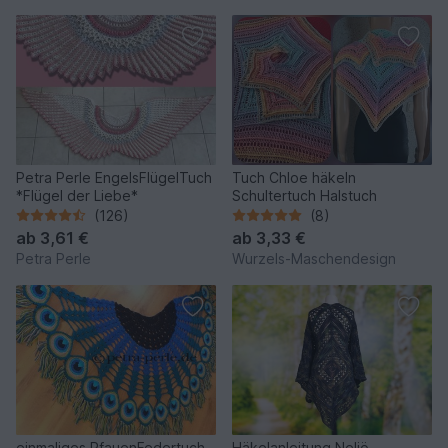
Petra Perle EngelsFlügelTuch
Tuch Chloe häkeln
*Flügel der Liebe*
Schultertuch Halstuch
(126)
(8)
ab
3,61 €
ab
3,33 €
Petra Perle
Wurzels-Maschendesign
einmaliges PfauenFedertuch
Häkelanleitung Neliö