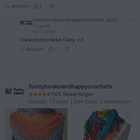
Antwort
1
funnyhooksandhappycrochets
Autor
i_am59
vor 7 Jahren
Dankeschön liebe Gaby <3
Antwort
1
funnyhooksandhappycrochets
1105 Bewertungen
Kontakt
|
Folgen
|
Zum Store
|
Kollektionen