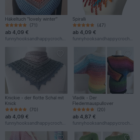
Häkeltuch "lovely winter"
Spiralli
(71)
(47)
ab
4,09 €
ab
4,09 €
funnyhooksandhappycrochets
funnyhooksandhappycrochets
Knickie - der flotte Schal mit
Vladik - Der
Knick
Fledermauspullover
(70)
(20)
ab
4,09 €
ab
4,87 €
funnyhooksandhappycrochets
funnyhooksandhappycrochets