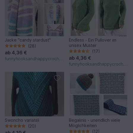
Jacke "candy stardust"
Endless - Ein Pullover im
unisex Muster
(28)
(17)
ab
4,36 €
ab
4,36 €
funnyhooksandhappycrochets
funnyhooksandhappycrochets
Swoncho variatsii
Begalinis - unendlich viele
Möglichkeiten
(20)
(12)
ab
4,10 €