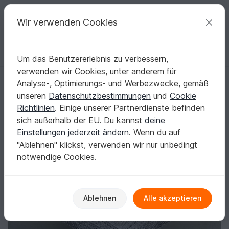
C
razy
P
atterns
Deine kreativen Ideen
Wir verwenden Cookies
Um das Benutzererlebnis zu verbessern,
Deutsch | € (EUR)
einloggen
Kostenlos registrieren
verwenden wir Cookies, unter anderem für
Winter Day - 5 Eck Tuch
Startseite
Häkeln
Tücher
Weitere Tücher
Analyse-, Optimierungs- und Werbezwecke, gemäß
Winter Day - 5 Eck Tuch
unseren
Datenschutzbestimmungen
und
Cookie
Richtlinien
. Einige unserer Partnerdienste befinden
sich außerhalb der EU. Du kannst
deine
Einstellungen jederzeit ändern
. Wenn du auf
"Ablehnen" klickst, verwenden wir nur unbedingt
notwendige Cookies.
Ablehnen
Alle akzeptieren