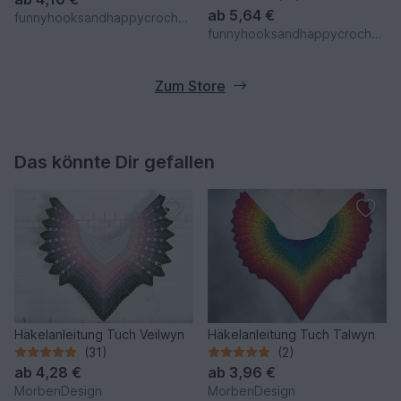
ab
5,64 €
funnyhooksandhappycrochets
funnyhooksandhappycrochets
Zum Store
Das könnte Dir gefallen
Häkelanleitung Tuch Veilwyn
Häkelanleitung Tuch Talwyn
(31)
(2)
ab
4,28 €
ab
3,96 €
MorbenDesign
MorbenDesign