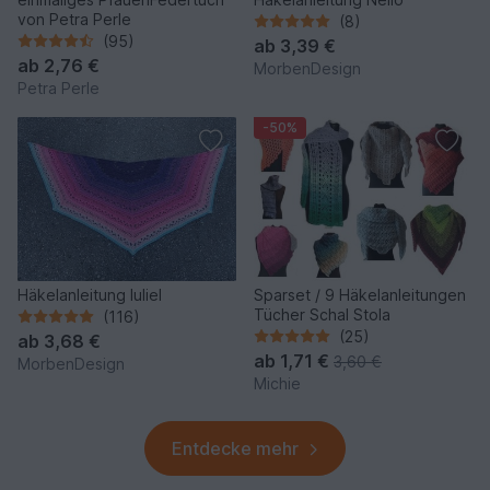
von Petra Perle
(8)
(95)
ab
3,39 €
ab
2,76 €
MorbenDesign
Petra Perle
-50%
Häkelanleitung Iuliel
Sparset / 9 Häkelanleitungen
Tücher Schal Stola
(116)
(25)
ab
3,68 €
ab
1,71 €
3,60 €
MorbenDesign
Michie
Entdecke mehr