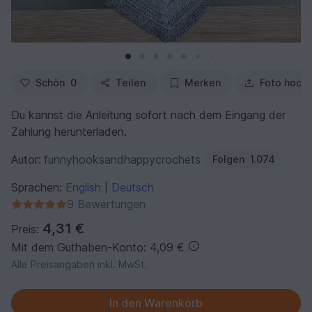
Schön
0
Teilen
Merken
Foto hoch
Du kannst die Anleitung sofort nach dem Eingang der
Zahlung herunterladen.
Autor:
funnyhooksandhappycrochets
Folgen
1.074
Sprachen:
English
Deutsch
|
9 Bewertungen
4,31 €
Preis:
Mit dem Guthaben-Konto: 4,09 €
Alle Preisangaben inkl. MwSt.