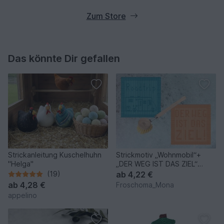
Zum Store
Das könnte Dir gefallen
Strickanleitung Kuschelhuhn
Strickmotiv „Wohnmobil“+
"Helga"
„DER WEG IST DAS ZIEL“
Deckchen Spültuch Serviette
(19)
ab
4,22 €
ab
4,28 €
Froschoma_Mona
appelino