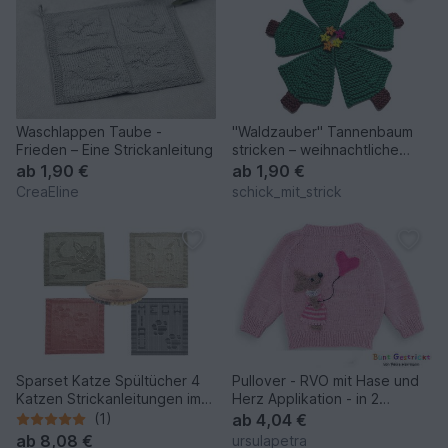
Waschlappen Taube -
"Waldzauber" Tannenbaum
Frieden – Eine Strickanleitung
stricken – weihnachtliche
Deko in 3 Größen
ab
1,90 €
ab
1,90 €
CreaEline
schick_mit_strick
Sparset Katze Spültücher 4
Pullover - RVO mit Hase und
Katzen Strickanleitungen im
Herz Applikation - in 2
Set Pfotentuch Spüli
Größen
(1)
ab
4,04 €
ab
8,08 €
ursulapetra