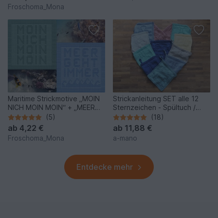
Froschoma_Mona
Maritime Strickmotive „MOIN
Strickanleitung SET alle 12
NICH MOIN MOIN“ + „MEER
Sternzeichen - Spültuch /
GEHT IMMER“ Spültuch
Waschlappen
(5)
(18)
ab
4,22 €
ab
11,88 €
Froschoma_Mona
a-mano
Entdecke mehr