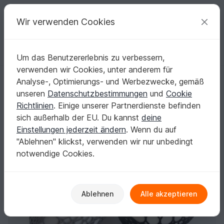
C
razy
P
atterns
Deine kreativen Ideen
Wir verwenden Cookies
Um das Benutzererlebnis zu verbessern,
Deutsch | € (EUR)
einloggen
Kostenlos registrieren
verwenden wir Cookies, unter anderem für
Strickanleitung - Strickhülle für Ostereier - No.50
Startseite
Stricken
Haus & Deko
Weiteres
Analyse-, Optimierungs- und Werbezwecke, gemäß
Strickanleitung - Strickhülle für Ostereier -
unseren
Datenschutzbestimmungen
und
Cookie
No.50
Richtlinien
. Einige unserer Partnerdienste befinden
sich außerhalb der EU. Du kannst
deine
Einstellungen jederzeit ändern
. Wenn du auf
"Ablehnen" klickst, verwenden wir nur unbedingt
notwendige Cookies.
Ablehnen
Alle akzeptieren