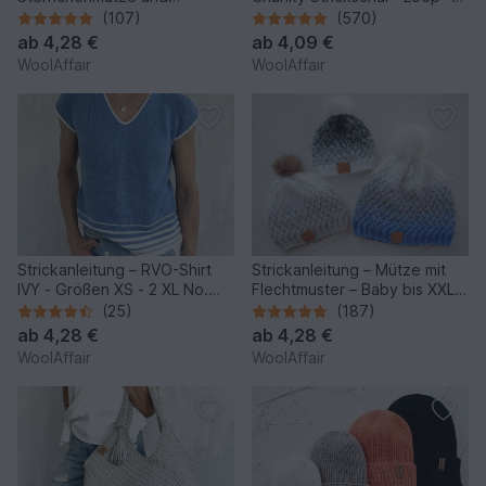
Dreieckstuch - No.192 -
No.111
(107)
(570)
ab
4,28 €
ab
4,09 €
WoolAffair
WoolAffair
Strickanleitung – RVO-Shirt
Strickanleitung – Mütze mit
IVY - Größen XS - 2 XL No.
Flechtmuster – Baby bis XXL -
250
No.153/E
(25)
(187)
ab
4,28 €
ab
4,28 €
WoolAffair
WoolAffair