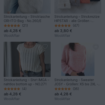
Strickanleitung – Stricktasche
Strickanleitung – Strickmütze
ORI-ITO-Bag - No.260/E
HIPSTAR - alle Größen -
unisex - No.255
(21)
(47)
ab
4,28 €
ab
3,80 €
WoolAffair
WoolAffair
Strickanleitung – Shirt IMGA –
Strickanleitung - Sweater
nahtlos bottom up - NO.271
JOSY - Größen: XS bis 2XL -
No.235E
(4)
(36)
ab
4,28 €
ab
4,28 €
WoolAffair
WoolAffair