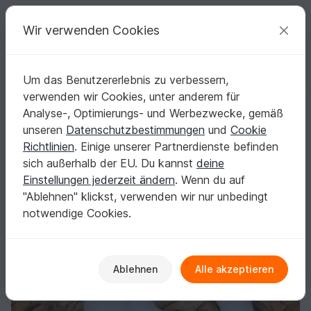
C
razy
P
atterns
Deine kreativen Ideen
Wir verwenden Cookies
Um das Benutzererlebnis zu verbessern,
Deutsch | € (EUR)
einloggen
Kostenlos registrieren
verwenden wir Cookies, unter anderem für
Greifling & Rassel Stickdatei ♥ ITH Einhorn
Startseite
Sticken
Festlichkeiten
Geburt
Analyse-, Optimierungs- und Werbezwecke, gemäß
Greifling & Rassel Stickdatei ♥ ITH Einhorn
unseren
Datenschutzbestimmungen
und
Cookie
Richtlinien
. Einige unserer Partnerdienste befinden
sich außerhalb der EU. Du kannst
deine
Einstellungen jederzeit ändern
. Wenn du auf
"Ablehnen" klickst, verwenden wir nur unbedingt
notwendige Cookies.
Ablehnen
Alle akzeptieren