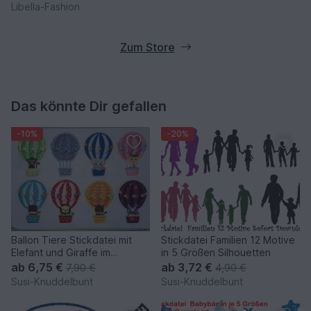
Libella-Fashion
Zum Store
Das könnte Dir gefallen
-10%
-20%
Ballon Tiere Stickdatei mit
Stickdatei Familien 12 Motive
Elefant und Giraffe im
in 5 Größen Silhouetten
Heißluftballon
ab
6,75 €
ab
3,72 €
7,90 €
4,90 €
Susi-Knuddelbunt
Susi-Knuddelbunt