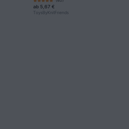
(40)
ab
5,67 €
ToysByKnitFriends