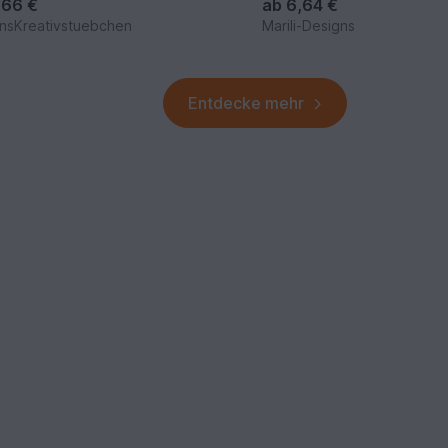
,66 €
ab
6,64 €
nsKreativstuebchen
Marili-Designs
Entdecke mehr