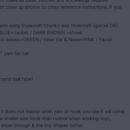
 to make as basic stitches and knowledge required
of close up photos to cross reference instructions, if you
using Stylecraft Chunky and Stylecraft Special DK)
 BLUE=Jacket / DARK BROWN =shoes
ot leaves=GREEN / Inner Ear & Nose=PINK / Facial
 yarn for tail
round ball type)
 does not matter what yarn or hook you use it will come
e a smaller size hook than normal when working toys,
t show through & the toy shapes better