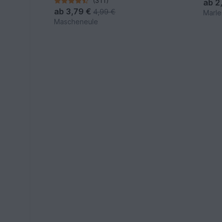
(311)
ab
2
ab
3,79 €
4,99 €
Marle
Mascheneule