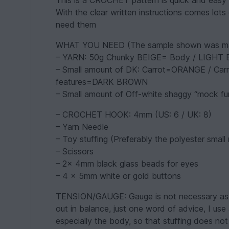
This is a CROCHET pattern is quick and easy
With the clear written instructions comes lots 
need them
WHAT YOU NEED (The sample shown was made 
– YARN: 50g Chunky BEIGE= Body / LIGHT
– Small amount of DK: Carrot=ORANGE / Carr
features=DARK BROWN
– Small amount of Off-white shaggy “mock fur”
– CROCHET HOOK: 4mm (US: 6 / UK: 8)
– Yarn Needle
– Toy stuffing (Preferably the polyester small 
– Scissors
– 2x 4mm black glass beads for eyes
– 4 x 5mm white or gold buttons
TENSION/GAUGE: Gauge is not necessary as it
out in balance, just one word of advice, I us
especially the body, so that stuffing does no