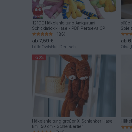
121DE Häkelanleitung Amigurumi
süße 
Schickimicki-Hase - PDF Pertseva CP
Spiel
(188)
ab
7,59 €
ab
6
LittleOwlsHut-Deutsch
Olya_
-20%
Häkelanleitung großer Xl Schlenker Hase
Häkel
Emil 50 cm - Schlenkertier