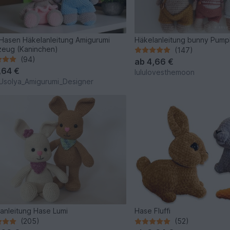
Hasen Häkelanleitung Amigurumi
Häkelanleitung bunny Pump
zeug (Kaninchen)
(147)
(94)
ab
4,66 €
,64 €
lululovesthemoon
Usolya_Amigurumi_Designer
anleitung Hase Lumi
Hase Fluffi
(205)
(52)