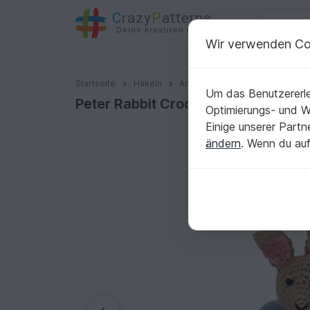
C
razy
P
atterns
Deine kreativen Ideen
Wir verwenden Co
Peter Rabbit Crochet Toy
Startseite
Häkeln
Amigurumi
Hasen
Um das Benutzererle
Peter Rabbit Crochet Toy
Optimierungs- und 
Einige unserer Part
ändern
. Wenn du auf