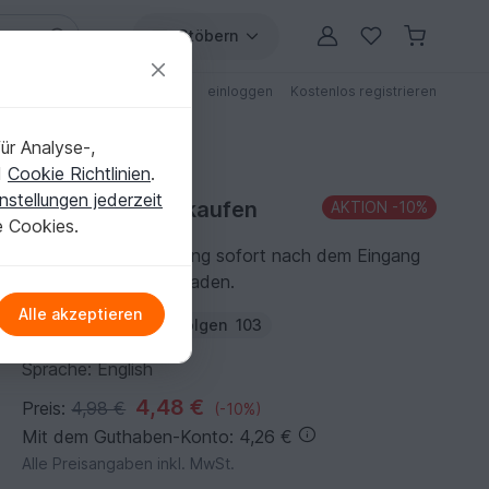
Stöbern
ungen
Anleitungen mit Rabatt
einloggen
Kostenlos registrieren
ür Analyse-,
d
Cookie Richtlinien
.
nstellungen jederzeit
Häkelanleitung kaufen
AKTION
-10%
e Cookies.
Du kannst die Anleitung sofort nach dem Eingang
der Zahlung herunterladen.
Alle akzeptieren
Autor:
TBeeCosy
Folgen
103
Sprache: English
4,48 €
Preis:
4,98 €
(-10%)
Mit dem Guthaben-Konto: 4,26 €
Alle Preisangaben inkl. MwSt.