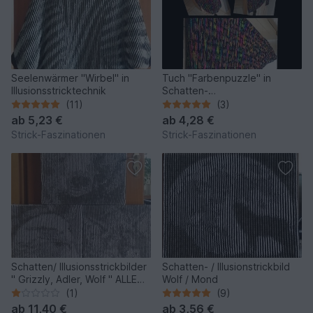
Seelenwärmer "Wirbel" in
Tuch "Farbenpuzzle" in
Illusionsstricktechnik
Schatten-
/Illusionsstricktechnik
(11)
(3)
ab
5,23 €
ab
4,28 €
Strick-Faszinationen
Strick-Faszinationen
Schatten/ Illusionsstrickbilder
Schatten- / Illusionstrickbild
" Grizzly, Adler, Wolf " ALLE
Wolf / Mond
DREI
(1)
(9)
ab
11,40 €
ab
3,56 €