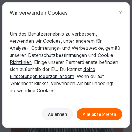
C
razy
P
atterns
Deine kreativen Ideen
Wir verwenden Cookies
Um das Benutzererlebnis zu verbessern,
Deutsch | € (EUR)
einloggen
Kostenlos registrieren
verwenden wir Cookies, unter anderem für
Seelenwärmer "Wirbel" in Illusionsstricktechnik
Startseite
Stricken
Damen
Seelenwärmer
Analyse-, Optimierungs- und Werbezwecke, gemäß
Seelenwärmer "Wirbel" in
unseren
Datenschutzbestimmungen
und
Cookie
Illusionsstricktechnik
Richtlinien
. Einige unserer Partnerdienste befinden
sich außerhalb der EU. Du kannst
deine
Einstellungen jederzeit ändern
. Wenn du auf
"Ablehnen" klickst, verwenden wir nur unbedingt
notwendige Cookies.
Ablehnen
Alle akzeptieren