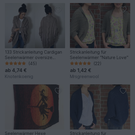
133 Strickanleitung Cardigan
Strickanleitung für
Seelenwärmer oversize
Seelenwärmer "Nature Love"
Herbstlaub in mehreren
(45)
(22)
Größen und Variationen
ab
4,74 €
ab
1,42 €
Knotenkoenig
Mrsgreenwool
Seelenwärmer Hexe
Strickanleitung für