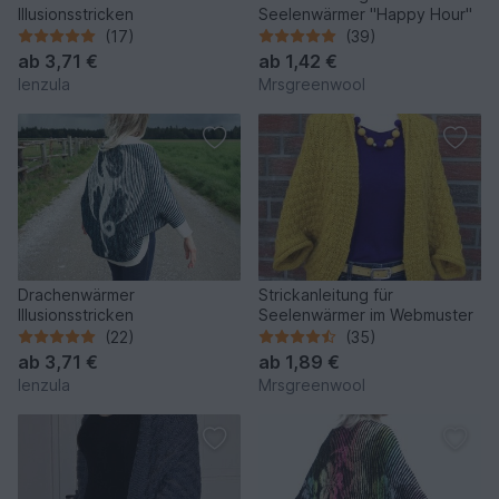
Illusionsstricken
Seelenwärmer "Happy Hour"
(17)
(39)
ab
3,71 €
ab
1,42 €
lenzula
Mrsgreenwool
Drachenwärmer
Strickanleitung für
Illusionsstricken
Seelenwärmer im Webmuster
(22)
(35)
ab
3,71 €
ab
1,89 €
lenzula
Mrsgreenwool