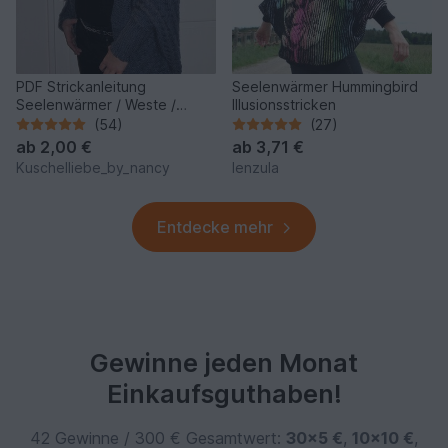
PDF Strickanleitung
Seelenwärmer Hummingbird
Seelenwärmer / Weste /
Illusionsstricken
Jacke (Oversize)-für alle
(54)
(27)
Größen
ab
2,00 €
ab
3,71 €
Kuschelliebe_by_nancy
lenzula
Entdecke mehr
Gewinne jeden Monat
Einkaufsguthaben!
42 Gewinne / 300 € Gesamtwert:
30×5 €
,
10×10 €
,