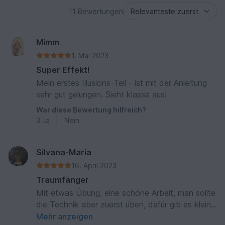
11 Bewertungen
Mimm
1. Mai 2023
Super Effekt!
Mein erstes Illusions-Teil - ist mit der Anleitung
sehr gut gelungen. Sieht klasse aus!
War diese Bewertung hilfreich?
3
Ja
|
Nein
Silvana-Maria
16. April 2023
Traumfänger
Mit etwas Übung, eine schöne Arbeit, man sollte
die Technik aber zuerst üben, dafür gib es kleine
Muster, dann kann man besser einschätzen
Mehr anzeigen