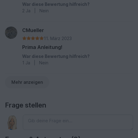
welche Nadelstärke notwendig ist, nicht das es
War diese Bewertung hilfreich?
zu locker oder fest wird
2
Ja
|
Nein
CMueller
11. März 2023
Prima Anleitung!
War diese Bewertung hilfreich?
1
Ja
|
Nein
Mehr anzeigen
Frage stellen