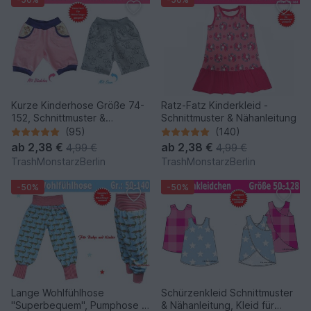
Kurze Kinderhose Größe 74-
Ratz-Fatz Kinderkleid -
152, Schnittmuster &
Schnittmuster & Nähanleitung
Nähanleitung
(95)
(140)
ab
2,38 €
ab
2,38 €
4,99 €
4,99 €
TrashMonstarzBerlin
TrashMonstarzBerlin
-50%
-50%
Lange Wohlfühlhose
Schürzenkleid Schnittmuster
''Superbequem'', Pumphose -
& Nähanleitung, Kleid für