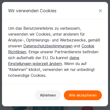
C
razy
P
atterns
Deine kreativen Ideen
Wir verwenden Cookies
Um das Benutzererlebnis zu verbessern,
Deutsch | € (EUR)
einloggen
Kostenlos registrieren
verwenden wir Cookies, unter anderem für
Kinder Pullover Kinderpullover - Schnittmuster & Nähanleitung
Startseite
Nähen
Kinder
Pullover & Poncho
Analyse-, Optimierungs- und Werbezwecke, gemäß
Kinder Pullover Kinderpullover -
unseren
Datenschutzbestimmungen
und
Cookie
Schnittmuster & Nähanleitung
Richtlinien
. Einige unserer Partnerdienste befinden
sich außerhalb der EU. Du kannst
deine
Einstellungen jederzeit ändern
. Wenn du auf
"Ablehnen" klickst, verwenden wir nur unbedingt
notwendige Cookies.
Ablehnen
Alle akzeptieren