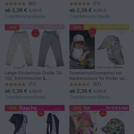
Schnittmuster und
Kinder und Babys
(62)
(71)
Nähanleitung
ab
2,38 €
ab
2,38 €
4,99 €
4,99 €
TrashMonstarzBerlin
TrashMonstarzBerlin
-50%
-50%
Lange Kinderhose Größe 74-
Sommerhut/Sonnenhut mit
152, Schnittmuster &
Nackenschutz für Kinder und
Nähanleitung
Babys - Schnittmuster &
(71)
(57)
Nähanleitung
ab
2,38 €
ab
2,38 €
4,99 €
4,99 €
TrashMonstarzBerlin
TrashMonstarzBerlin
-50%
-50%