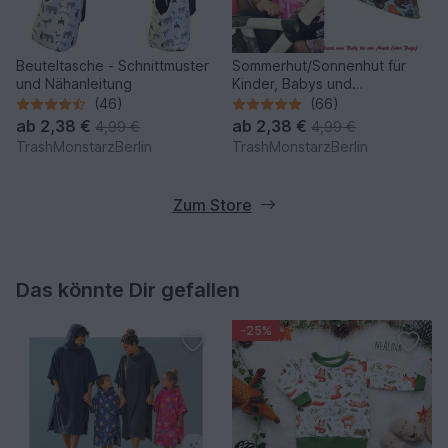
Beuteltasche - Schnittmuster
Sommerhut/Sonnenhut für
und Nähanleitung
Kinder, Babys und
Erwachsene - Schnittmuster &
(46)
(66)
Nähanleitung
ab
2,38 €
ab
2,38 €
4,99 €
4,99 €
TrashMonstarzBerlin
TrashMonstarzBerlin
Zum Store
Das könnte Dir gefallen
-25%