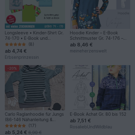
Longsleeve • Kinder-Shirt Gr.
Hoodie Kinder – E-Book
74-170 • E-Book und
Schnittmuster Gr. 74-176 –
Schnittmuster unisex
deine Vanja #19
(8)
ab
8,46 €
ab
4,74 €
meineherzenswelt
Erbsenprinzessin
-20%
Carlo Raglanhoodie für Jungs
E-Book Achat Gr. 80 bis 152
(86-146 Nähanleitung &
ab
7,51 €
Schnitt)
(17)
RosaliebUndWildblau
ab
5,24 €
6,90 €