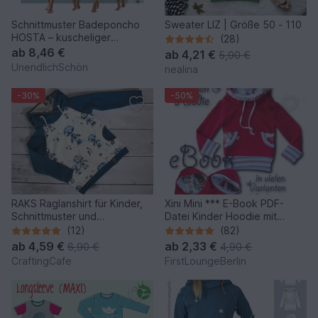
Schnittmuster Badeponcho
Sweater LIZ | Größe 50 - 110
HOSTA – kuscheliger
(28)
Badeponcho von XXS - XL
ab
8,46 €
ab
4,21 €
5,90 €
UnendlichSchön
nealina
-30%
-50%
RAKS Raglanshirt für Kinder,
Xini Mini *** E-Book PDF-
Schnittmuster und
Datei Kinder Hoodie mit
Nähanleitung Gr. 92-140
Kragen Kapuze Nähanleitung
(12)
(82)
mit Schnitt 8 Doppelgrößen
ab
4,59 €
ab
2,33 €
6,90 €
4,90 €
68/74 bis 152/158 viele
CraftingCafe
FirstLoungeBerlin
Varianten