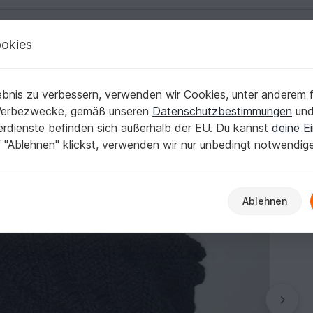
okies
Deutsch | € (EUR)
Kostenlose Anleit
bnis zu verbessern, verwenden wir Cookies, unter anderem f
setztes Muster
Werbezwecke, gemäß unseren
Datenschutzbestimmungen
un
nerdienste befinden sich außerhalb der EU. Du kannst
deine Ei
 "Ablehnen" klickst, verwenden wir nur unbedingt notwendig
Ablehnen