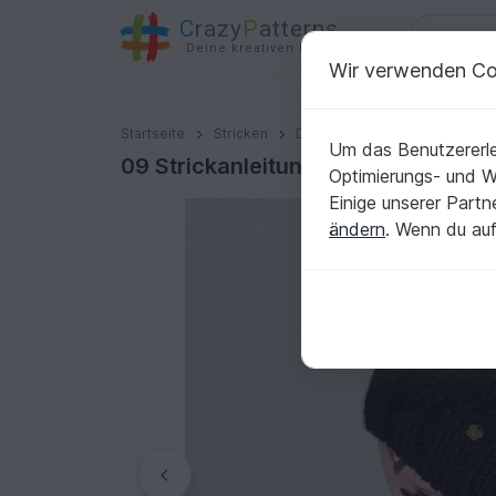
C
razy
P
atterns
Deine kreativen Ideen
Wir verwenden Co
09 Strickanleitung Longbeanie versetztes Muster
Startseite
Stricken
Damen
Mützen & Hüte
Um das Benutzererle
09 Strickanleitung Longbeanie ver
Optimierungs- und 
Einige unserer Part
ändern
. Wenn du auf