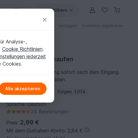
Stöbern
ungen
Anleitungen mit Rabatt
einloggen
Kostenlos registrieren
ür Analyse-,
d
Cookie Richtlinien
.
nstellungen jederzeit
Strickanleitung kaufen
e Cookies.
Du kannst die Anleitung sofort nach dem Eingang
der Zahlung herunterladen.
Alle akzeptieren
Autor:
Knotenkoenig
Folgen
1.074
Sprache: Deutsch
24 Bewertungen
2,99 €
Preis:
Mit dem Guthaben-Konto: 2,84 €