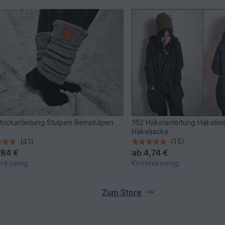
trickanleitung Stulpen Beinstulpen
162 Häkelanleitung Häkelma
Häkeljacke
(41)
(15)
,84 €
ab
4,74 €
enkoenig
Knotenkoenig
Zum Store