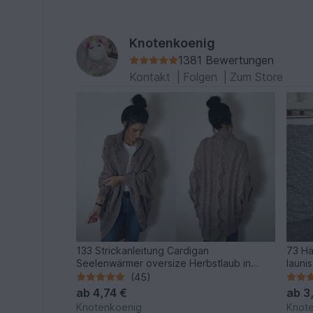
Knotenkoenig
1381 Bewertungen
Kontakt
|
Folgen
|
Zum Store
133 Strickanleitung Cardigan
73 Hä
Seelenwärmer oversize Herbstlaub in
launi
mehreren Größen und Variationen
(45)
ab
4,74 €
ab
3
Knotenkoenig
Knot