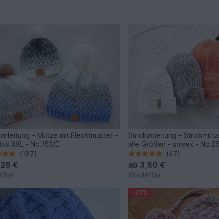
kanleitung – Mütze mit Flechtmuster –
Strickanleitung – Strickmüt
bis XXL - No.153/E
alle Größen - unisex - No.2
(187)
(47)
,28 €
ab
3,80 €
ffair
WoolAffair
-25%