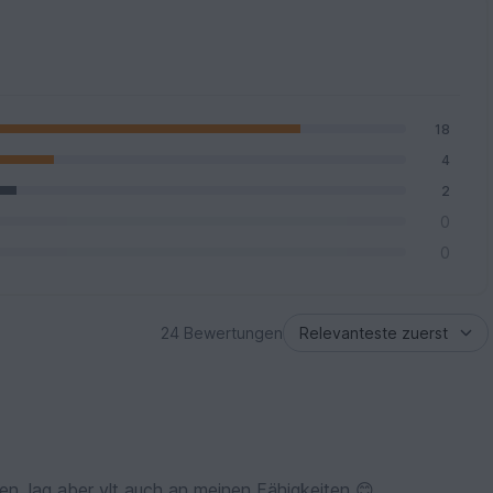
18
4
2
0
0
24 Bewertungen
Leider nicht wie auf dem Foto geworden, lag aber vlt auch an meinen Fähigkeiten 😊