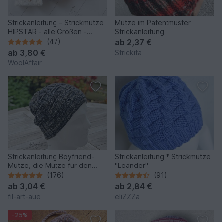
Strickanleitung – Strickmütze
Mütze im Patentmuster
HIPSTAR - alle Größen -
Strickanleitung
unisex - No.255
(47)
ab
2,37 €
ab
3,80 €
Strickita
WoolAffair
Strickanleitung Boyfriend-
Strickanleitung * Strickmütze
Mütze, die Mütze für den
"Leander"
Mann, Einheitsgrösse
(176)
(91)
ab
3,04 €
ab
2,84 €
fil-art-aue
eliZZZa
-25%