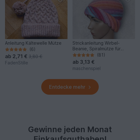
Anleitung Kältewelle Mütze
Strickanleitung Wirbel-
Beanie, Spiralmütze für
(6)
Erwachsene #133
(81)
ab
2,71 €
3,80 €
ab
3,13 €
FadenStille
maschenspiel
Entdecke mehr
Gewinne jeden Monat
Einkaufsguthaben!