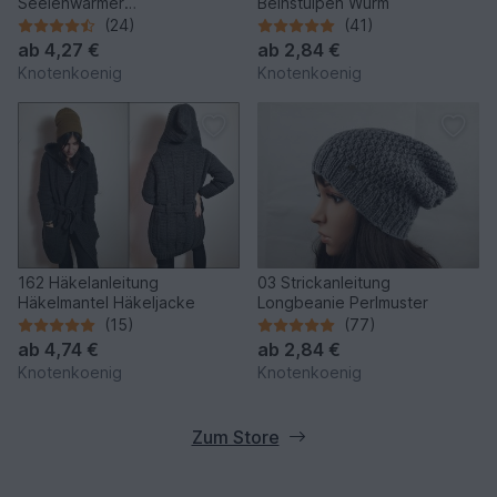
Seelenwärmer
Beinstulpen Wurm
Sommernachtstraum Anna
(24)
(41)
ab
4,27 €
ab
2,84 €
Knotenkoenig
Knotenkoenig
162 Häkelanleitung
03 Strickanleitung
Häkelmantel Häkeljacke
Longbeanie Perlmuster
(15)
(77)
ab
4,74 €
ab
2,84 €
Knotenkoenig
Knotenkoenig
Zum Store