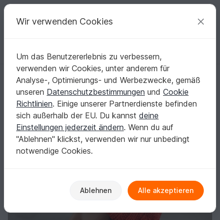
C
razy
P
atterns
Deine kreativen Ideen
Wir verwenden Cookies
Um das Benutzererlebnis zu verbessern,
Deutsch | € (EUR)
einloggen
Kostenlos registrieren
verwenden wir Cookies, unter anderem für
08 Strickanleitung BommelmützeZopfmuster rot
Startseite
Stricken
Damen
Mützen & Hüte
Analyse-, Optimierungs- und Werbezwecke, gemäß
08 Strickanleitung BommelmützeZopfmuster
unseren
Datenschutzbestimmungen
und
Cookie
rot
Richtlinien
. Einige unserer Partnerdienste befinden
sich außerhalb der EU. Du kannst
deine
Einstellungen jederzeit ändern
. Wenn du auf
"Ablehnen" klickst, verwenden wir nur unbedingt
notwendige Cookies.
Ablehnen
Alle akzeptieren