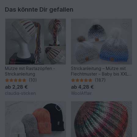
Das könnte Dir gefallen
Mütze mit Rastazöpfen -
Strickanleitung – Mütze mit
Strickanleitung
Flechtmuster – Baby bis XXL -
No.153/E
(10)
(187)
ab
2,28 €
ab
4,28 €
claudia-sticken
WoolAffair