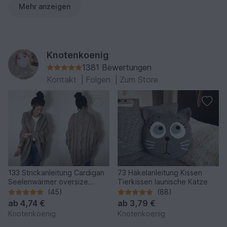
Mehr anzeigen
Knotenkoenig
1381 Bewertungen
Kontakt
|
Folgen
|
Zum Store
133 Strickanleitung Cardigan
73 Häkelanleitung Kissen
Seelenwärmer oversize
Tierkissen launische Katze
Herbstlaub in mehreren
(45)
(88)
Größen und Variationen
ab
4,74 €
ab
3,79 €
Knotenkoenig
Knotenkoenig