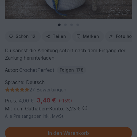
Schön
12
Teilen
Merken
Foto hoch
Du kannst die Anleitung sofort nach dem Eingang der
Zahlung herunterladen.
Autor:
CrochetPerfect
Folgen
178
Sprache: Deutsch
27 Bewertungen
3,40 €
Preis:
4,00 €
(-15%)
Mit dem Guthaben-Konto: 3,23 €
Alle Preisangaben inkl. MwSt.