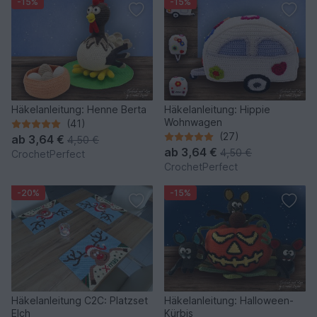
-15%
-15%
Häkelanleitung: Henne Berta
Häkelanleitung: Hippie
Wohnwagen
(41)
(27)
ab
3,64 €
4,50 €
ab
3,64 €
4,50 €
CrochetPerfect
CrochetPerfect
-20%
-15%
Häkelanleitung C2C: Platzset
Häkelanleitung: Halloween-
Elch
Kürbis