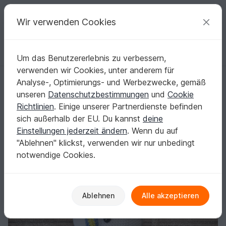
C
razy
P
atterns
Deine kreativen Ideen
Wir verwenden Cookies
Um das Benutzererlebnis zu verbessern,
Deutsch | € (EUR)
einloggen
Kostenlos registrieren
verwenden wir Cookies, unter anderem für
Häkelanleitung: Joey Schneemann
Startseite
Häkeln
Festlichkeiten
Weihnachten
Analyse-, Optimierungs- und Werbezwecke, gemäß
Häkelanleitung: Joey Schneemann
unseren
Datenschutzbestimmungen
und
Cookie
Richtlinien
. Einige unserer Partnerdienste befinden
sich außerhalb der EU. Du kannst
deine
Einstellungen jederzeit ändern
. Wenn du auf
"Ablehnen" klickst, verwenden wir nur unbedingt
notwendige Cookies.
Ablehnen
Alle akzeptieren