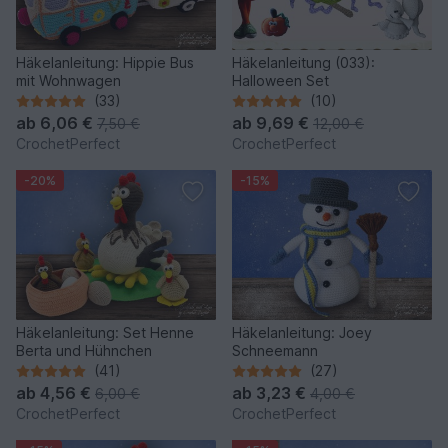
Häkelanleitung: Hippie Bus
Häkelanleitung (033):
mit Wohnwagen
Halloween Set
(33)
(10)
ab
6,06 €
ab
9,69 €
7,50 €
12,00 €
CrochetPerfect
CrochetPerfect
-20%
-15%
Häkelanleitung: Set Henne
Häkelanleitung: Joey
Berta und Hühnchen
Schneemann
(41)
(27)
ab
4,56 €
ab
3,23 €
6,00 €
4,00 €
CrochetPerfect
CrochetPerfect