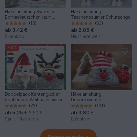
Häkelanleitung Sweeties-
Häkelanleitung -
Bommelmützchen (zum
Taschenbaumler Schutzengel
Befüllen)
(13)
(83)
ab
3,42 €
ab
2,85 €
Eulenkindl
NiksNadelwelt
-15%
Doppelpack Kantengucker
Häkelanleitung
Rentier und Weihnachtsmann
Dreieckwichtel
(73)
(181)
ab
5,25 €
ab
3,80 €
6,50 €
Sanis-Fitzereien
Eulenkindl