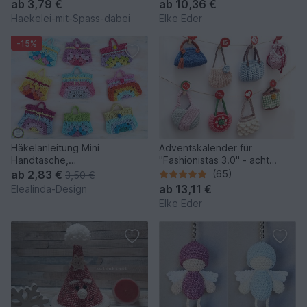
ab
3,79 €
ab
10,36 €
Haekelei-mit-Spass-dabei
Elke Eder
-15%
Häkelanleitung Mini
Adventskalender für
Handtasche,
"Fashionistas 3.0" - acht
Schlüsselanhänger Bag
traumhafte Modelle
ab
2,83 €
(65)
3,50 €
Charm Adventskalender
ab
13,11 €
Elealinda-Design
Elke Eder