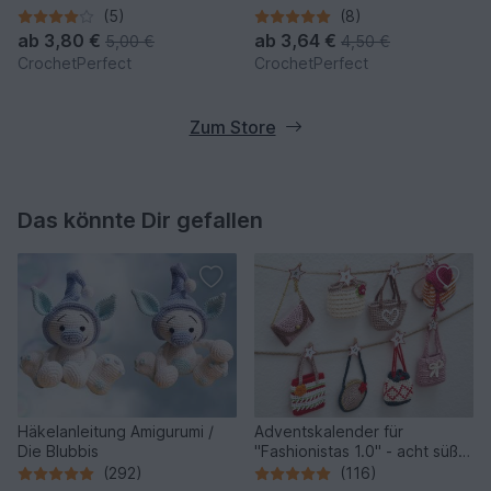
(5)
(8)
ab
3,80 €
ab
3,64 €
5,00 €
4,50 €
CrochetPerfect
CrochetPerfect
Zum Store
Das könnte Dir gefallen
Häkelanleitung Amigurumi /
Adventskalender für
Die Blubbis
"Fashionistas 1.0" - acht süße
Modelle
(292)
(116)