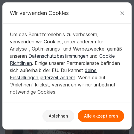
C
razy
P
atterns
Deine kreativen Ideen
Wir verwenden Cookies
Um das Benutzererlebnis zu verbessern,
Deutsch | € (EUR)
einloggen
Kostenlos registrieren
verwenden wir Cookies, unter anderem für
Rock-Blütentraum
Startseite
Häkeln
Damen
Weitere Kleidung
Analyse-, Optimierungs- und Werbezwecke, gemäß
Rock-Blütentraum
unseren
Datenschutzbestimmungen
und
Cookie
Richtlinien
. Einige unserer Partnerdienste befinden
sich außerhalb der EU. Du kannst
deine
Einstellungen jederzeit ändern
. Wenn du auf
"Ablehnen" klickst, verwenden wir nur unbedingt
notwendige Cookies.
Ablehnen
Alle akzeptieren