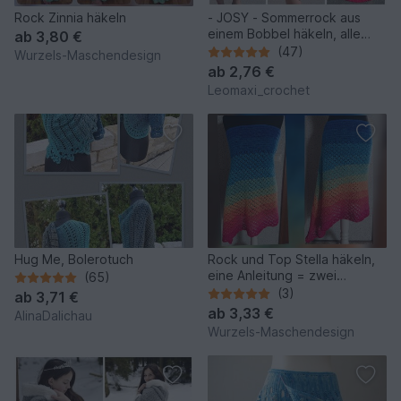
Rock Zinnia häkeln
- JOSY - Sommerrock aus
einem Bobbel häkeln, alle
ab
3,80 €
Größen ab 74 Kleinkind - 56
(47)
Wurzels-Maschendesign
Damen, auch anderes
ab
2,76 €
Material möglich
Leomaxi_crochet
Hug Me, Bolerotuch
Rock und Top Stella häkeln,
eine Anleitung = zwei
(65)
Varianten, Häkelrock,
(3)
ab
3,71 €
Häkeltop
ab
3,33 €
AlinaDalichau
Wurzels-Maschendesign