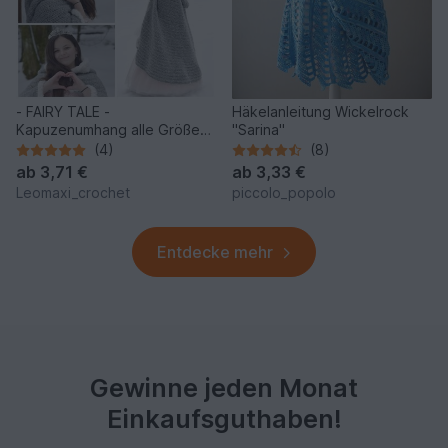
- FAIRY TALE -
Häkelanleitung Wickelrock
Kapuzenumhang alle Größen
"Sarina"
häkeln, Fasching, Karneval
(4)
(8)
ab
3,71 €
ab
3,33 €
Leomaxi_crochet
piccolo_popolo
Entdecke mehr
Gewinne jeden Monat
Einkaufsguthaben!