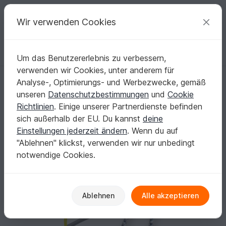
C
razy
P
atterns
Deine kreativen Ideen
Wir verwenden Cookies
Um das Benutzererlebnis zu verbessern,
Deutsch | € (EUR)
einloggen
Kostenlos registrieren
verwenden wir Cookies, unter anderem für
Faschingmütze "Wikinger", alle Größen
Startseite
Häkeln
Kinder
Mützen & Hüte
Analyse-, Optimierungs- und Werbezwecke, gemäß
Faschingmütze "Wikinger", alle Größen
unseren
Datenschutzbestimmungen
und
Cookie
Richtlinien
. Einige unserer Partnerdienste befinden
sich außerhalb der EU. Du kannst
deine
Einstellungen jederzeit ändern
. Wenn du auf
"Ablehnen" klickst, verwenden wir nur unbedingt
notwendige Cookies.
Ablehnen
Alle akzeptieren