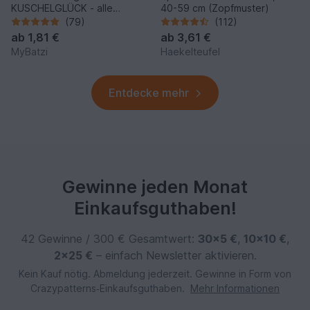
KUSCHELGLÜCK - alle
40-59 cm (Zopfmuster)
Größen
(79)
(112)
ab
1,81 €
ab
3,61 €
MyBatzi
Haekelteufel
Entdecke mehr
Gewinne jeden Monat
Einkaufsguthaben!
42 Gewinne / 300 € Gesamtwert:
30×5 €
,
10×10 €
,
2×25 €
– einfach Newsletter aktivieren.
Kein Kauf nötig. Abmeldung jederzeit. Gewinne in Form von
Crazypatterns‑Einkaufsguthaben.
Mehr Informationen