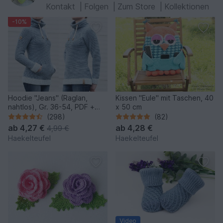
Kontakt
|
Folgen
|
Zum Store
|
Kollektionen
-10%
Hoodie "Jeans" (Raglan,
Kissen "Eule" mit Taschen, 40
nahtlos), Gr. 36-54, PDF +
x 50 cm
Link zum Video
(298)
(82)
ab
4,27 €
ab
4,28 €
4,99 €
Haekelteufel
Haekelteufel
Video