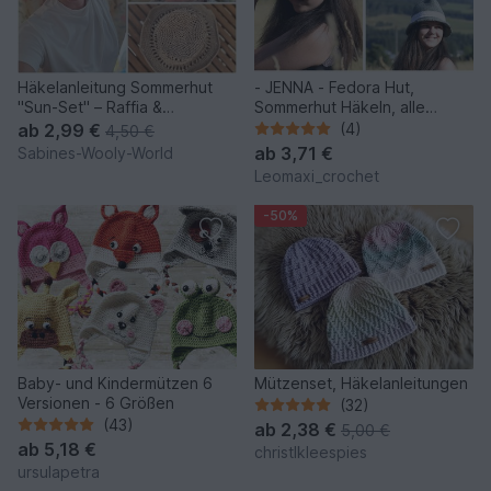
Häkelanleitung Sommerhut
- JENNA - Fedora Hut,
"Sun-Set" – Raffia &
Sommerhut Häkeln, alle
Baumwolle
Größen und jedes Garn
ab
2,99 €
(4)
4,50 €
ab
3,71 €
Sabines-Wooly-World
Leomaxi_crochet
-50%
Baby- und Kindermützen 6
Mützenset, Häkelanleitungen
Versionen - 6 Größen
(32)
(43)
ab
2,38 €
5,00 €
ab
5,18 €
christlkleespies
ursulapetra