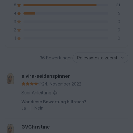
5
31
4
5
3
0
2
0
1
0
36 Bewertungen
elvira-seidenspinner
24. November 2022
Supi Anleitung 👍
War diese Bewertung hilfreich?
Ja
|
Nein
GVChristine