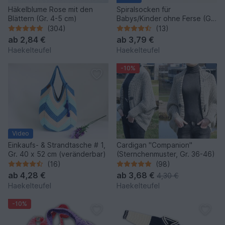
Häkelblume Rose mit den
Spiralsocken für
Blättern (Gr. 4-5 cm)
Babys/Kinder ohne Ferse (Gr.
50-116, veränderbar)
(304)
(13)
ab
2,84 €
ab
3,79 €
Haekelteufel
Haekelteufel
-10%
Video
Einkaufs- & Strandtasche # 1,
Cardigan "Companion"
Gr. 40 x 52 cm (veränderbar)
(Sternchenmuster, Gr. 36-46)
(16)
(98)
ab
4,28 €
ab
3,68 €
4,30 €
Haekelteufel
Haekelteufel
-10%