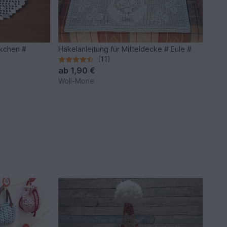
ckchen #
Häkelanleitung für Mitteldecke # Eule #
(11)
ab
1,90 €
Woll-Mone