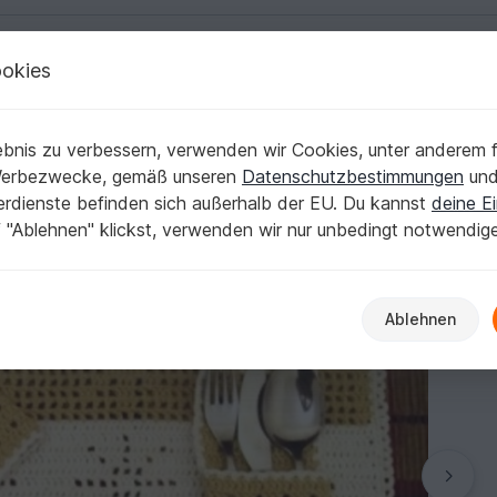
okies
Deutsch | € (EUR)
Kostenlose Anleit
 und Serviettenring # Advent # Weihnachten
bnis zu verbessern, verwenden wir Cookies, unter anderem f
hen, Bestecktasche und Serviettenring # Adve
Werbezwecke, gemäß unseren
Datenschutzbestimmungen
un
nerdienste befinden sich außerhalb der EU. Du kannst
deine Ei
 "Ablehnen" klickst, verwenden wir nur unbedingt notwendig
Ablehnen