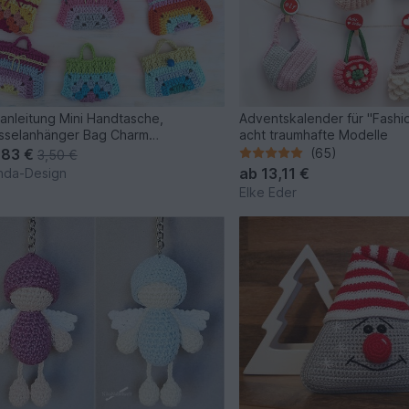
anleitung Mini Handtasche,
Adventskalender für "Fashio
sselanhänger Bag Charm
acht traumhafte Modelle
tskalender
,83 €
(65)
3,50 €
ab
13,11 €
inda-Design
Elke Eder