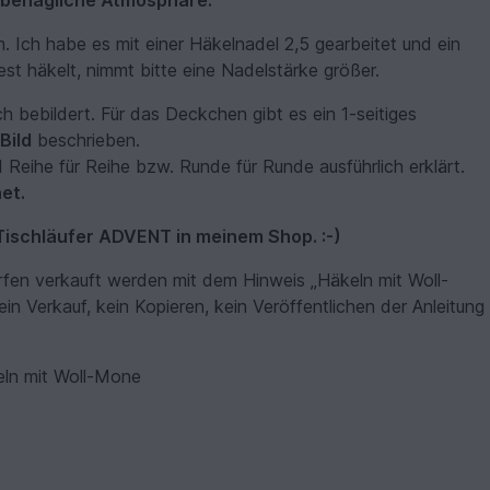
e behagliche Atmosphäre.
 Ich habe es mit einer Häkelnadel 2,5 gearbeitet und ein
t häkelt, nimmt bitte eine Nadelstärke größer.
ch bebildert. Für das Deckchen gibt es ein 1-seitiges
Bild
beschrieben.
 Reihe für Reihe bzw. Runde für Runde ausführlich erklärt.
et.
Tischläufer ADVENT in meinem Shop. :-)
rfen verkauft werden mit dem Hinweis „Häkeln mit Woll-
ein Verkauf, kein Kopieren, kein Veröffentlichen der Anleitung
ln mit Woll-Mone