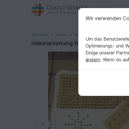
C
razy
P
atterns
Deine kreativen Ideen
Wir verwenden Co
Häkelanleitung für Set Platzdeckchen, Bestecktasche
Startseite
Häkeln
Festlichkeiten
Weihnachten
Um das Benutzererle
Häkelanleitung für Set Platzdeckc
Optimierungs- und 
Einige unserer Part
ändern
. Wenn du auf