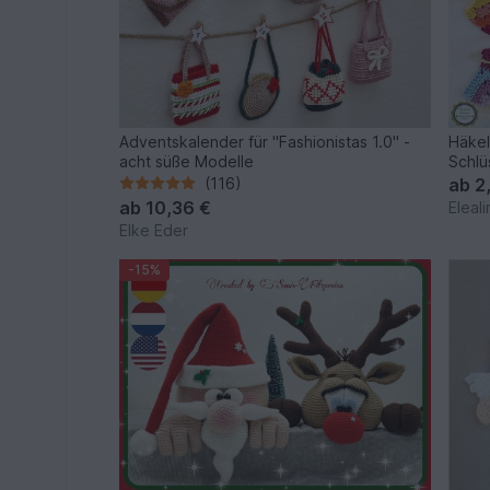
Adventskalender für "Fashionistas 1.0" -
Häkel
acht süße Modelle
Schlü
Adven
(116)
ab
2
ab
10,36 €
Eleal
Elke Eder
-15%