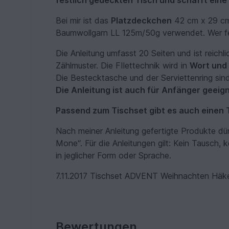
festlich gedeckten Tisch und schafft ein
Bei mir ist das
Platzdeckchen
42 cm x 29 cm.
Baumwollgarn LL 125m/50g verwendet. Wer fes
Die Anleitung umfasst 20 Seiten und ist reichli
Zählmuster. Die FIlettechnik wird in
Wort und 
Die Bestecktasche und der Serviettenring sind
Die Anleitung ist auch für Anfänger geeign
Passend zum Tischset gibt es auch einen 
Nach meiner Anleitung gefertigte Produkte dü
Mone“. Für die Anleitungen gilt: Kein Tausch, k
in jeglicher Form oder Sprache.
7.11.2017 Tischset ADVENT Weihnachten Häke
Bewertungen