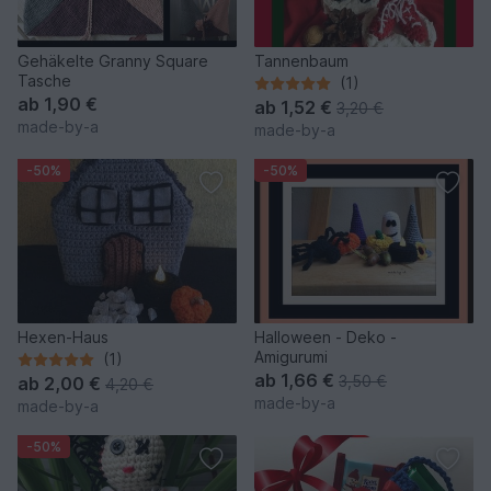
Gehäkelte Granny Square
Tannenbaum
Tasche
(1)
ab
1,90 €
ab
1,52 €
3,20 €
made-by-a
made-by-a
-50%
-50%
Hexen-Haus
Halloween - Deko -
Amigurumi
(1)
ab
1,66 €
3,50 €
ab
2,00 €
4,20 €
made-by-a
made-by-a
-50%