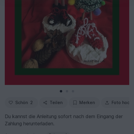
Schön
2
Teilen
Merken
Foto hoch
Du kannst die Anleitung sofort nach dem Eingang der
Zahlung herunterladen.