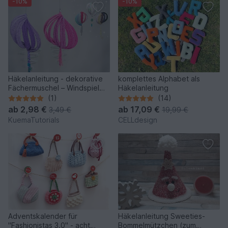
-10%
-10%
Häkelanleitung - dekorative
komplettes Alphabet als
Fächermuschel – Windspiel
Häkelanleitung
für Balkon & Garten
(1)
(14)
ab
2,98 €
ab
17,09 €
3,49 €
19,99 €
KuemaTutorials
CELLdesign
Adventskalender für
Häkelanleitung Sweeties-
"Fashionistas 3.0" - acht
Bommelmützchen (zum