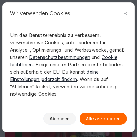
C
razy
P
atterns
Deine kreativen Ideen
Wir verwenden Cookies
Um das Benutzererlebnis zu verbessern,
Deutsch | € (EUR)
einloggen
Kostenlos registrieren
verwenden wir Cookies, unter anderem für
Tannenbaum
Startseite
Häkeln
Festlichkeiten
Weihnachten
Analyse-, Optimierungs- und Werbezwecke, gemäß
Tannenbaum
unseren
Datenschutzbestimmungen
und
Cookie
Richtlinien
. Einige unserer Partnerdienste befinden
sich außerhalb der EU. Du kannst
deine
Einstellungen jederzeit ändern
. Wenn du auf
"Ablehnen" klickst, verwenden wir nur unbedingt
notwendige Cookies.
Ablehnen
Alle akzeptieren