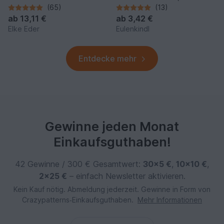
traumhafte Modelle
Befüllen)
(65)
(13)
ab
13,11 €
ab
3,42 €
Elke Eder
Eulenkindl
Entdecke mehr
Gewinne jeden Monat
Einkaufsguthaben!
42 Gewinne / 300 € Gesamtwert:
30×5 €
,
10×10 €
,
2×25 €
– einfach Newsletter aktivieren.
Kein Kauf nötig. Abmeldung jederzeit. Gewinne in Form von
Crazypatterns‑Einkaufsguthaben.
Mehr Informationen