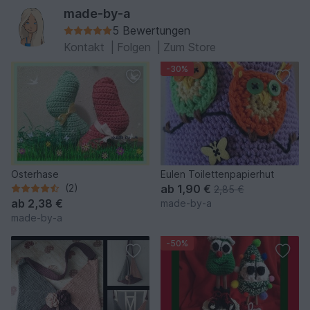
made-by-a
5 Bewertungen
Kontakt
|
Folgen
|
Zum Store
-30%
Osterhase
Eulen Toilettenpapierhut
(2)
ab
1,90 €
2,85 €
ab
2,38 €
made-by-a
made-by-a
-50%