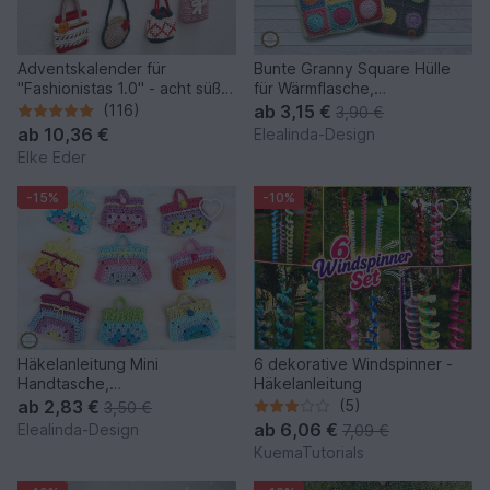
Adventskalender für
Bunte Granny Square Hülle
"Fashionistas 1.0" - acht süße
für Wärmflasche,
Modelle
Wärmflaschenbezug, PDF
(116)
ab
3,15 €
3,90 €
ab
10,36 €
Elealinda-Design
Elke Eder
-15%
-10%
Häkelanleitung Mini
6 dekorative Windspinner -
Handtasche,
Häkelanleitung
Schlüsselanhänger Bag
ab
2,83 €
(5)
3,50 €
Charm Adventskalender
ab
6,06 €
Elealinda-Design
7,09 €
KuemaTutorials