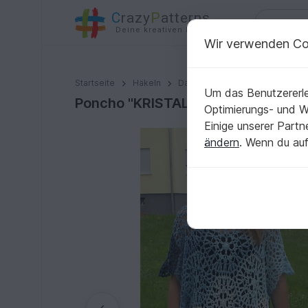
C
razy
P
atterns
Deine kreativen Ideen
Wir verwenden Co
Poncho "KRISTALL" mit 2 Bobbels Woolly Hugs häkeln
Startseite
Häkeln
Damen
Pullover & Poncho
Um das Benutzererle
Poncho "KRISTALL" mit 2 Bobbels W
Optimierungs- und 
Einige unserer Part
ändern
. Wenn du auf