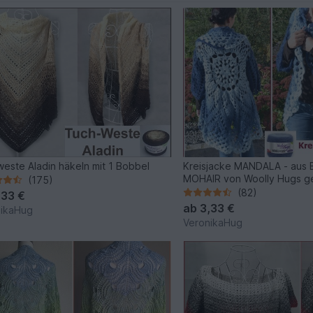
este Aladin häkeln mit 1 Bobbel
Kreisjacke MANDALA - aus
MOHAIR von Woolly Hugs g
(175)
(82)
,33 €
ab
3,33 €
nikaHug
VeronikaHug