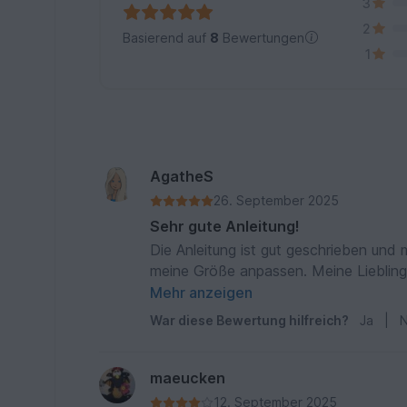
3
2
Basierend auf
8
Bewertungen
1
AgatheS
26. September 2025
Sehr gute Anleitung!
Die Anleitung ist gut geschrieben und 
meine Größe anpassen. Meine Liebling
einen in einer anderen Farbe gehäkelt..
Mehr anzeigen
War diese Bewertung hilfreich?
Ja
|
N
maeucken
12. September 2025