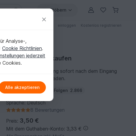
Stöbern
ungen
Anleitungen mit Rabatt
einloggen
Kostenlos registrieren
ür Analyse-,
d
Cookie Richtlinien
.
nstellungen jederzeit
Häkelanleitung kaufen
e Cookies.
Du kannst die Anleitung sofort nach dem Eingang
der Zahlung herunterladen.
Alle akzeptieren
Autor:
VeronikaHug
Folgen
2.866
Sprache: Deutsch
8 Bewertungen
3,50 €
Preis:
Mit dem Guthaben-Konto: 3,33 €