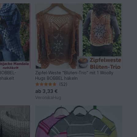
 BOBBEL-
Zipfel-Weste "Blüten-Trio" mit 1 Woolly
ehäkelt
Hugs BOBBEL häkeln
(52)
ab
3,33 €
VeronikaHug