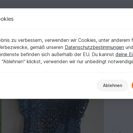
okies
Deutsch | € (EUR)
Kostenlose Anleit
bnis zu verbessern, verwenden wir Cookies, unter anderem f
oolly Hugs häkeln
Werbezwecke, gemäß unseren
Datenschutzbestimmungen
un
nerdienste befinden sich außerhalb der EU. Du kannst
deine Ei
 "Ablehnen" klickst, verwenden wir nur unbedingt notwendig
Ablehnen