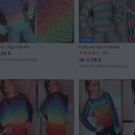
Video
ver Olga häkeln
Pullover Ilaria häkeln
,28 €
(3)
ab
4,28 €
els-Maschendesign
Wurzels-Maschendesign