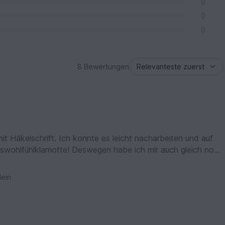
0
0
0
8 Bewertungen
mit Häkelschrift. Ich konnte es leicht nacharbeiten und auf
swohlfühlklamotte! Deswegen habe ich mir auch gleich noch
.. Herzlichen Dank für diese tolle Anleitung!
ein