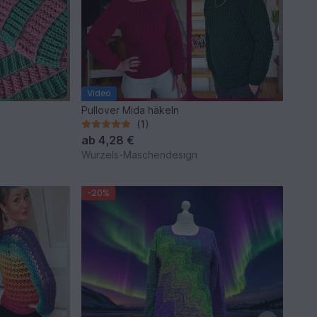
Video
Pullover Mida häkeln
(1)
ab
4,28 €
Wurzels-Maschendesign
-20%