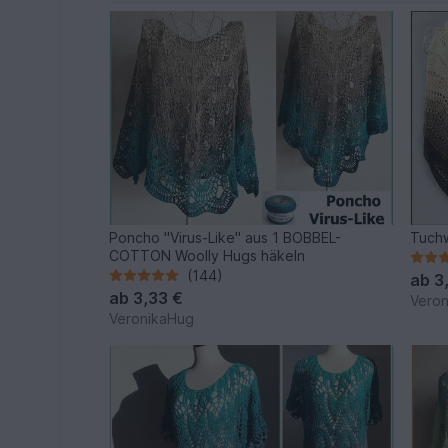
Poncho "Virus-Like" aus 1 BOBBEL-
Tuchw
COTTON Woolly Hugs häkeln
(144)
ab
3
ab
3,33 €
Vero
VeronikaHug