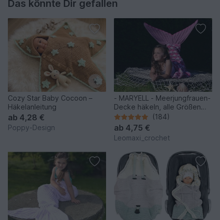
Das könnte Dir gefallen
Cozy Star Baby Cocoon –
- MARYELL - Meerjungfrauen-
Häkelanleitung
Decke häkeln, alle Größen
und 4 Muster Varianten, tolles
ab
4,28 €
(184)
Geschenk
ab
4,75 €
Poppy-Design
Leomaxi_crochet