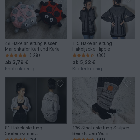
48 Häkelanleitung Kissen
115 Häkelanleitung
Marienkäfer Karl und Karla
Häkeljacke Hippie
(128)
(30)
ab
3,79 €
ab
5,22 €
Knotenkoenig
Knotenkoenig
81 Häkelanleitung
136 Strickanleitung Stulpen
Seelenwärmer
Beinstulpen Wurm
Sommernachtstraum Anna
(24)
(41)