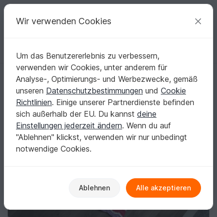
C
razy
P
atterns
Deine kreativen Ideen
Wir verwenden Cookies
Um das Benutzererlebnis zu verbessern,
Deutsch | € (EUR)
einloggen
Kostenlos registrieren
verwenden wir Cookies, unter anderem für
79 Häkelanleitung Babydecke Einhorn Einhorndecke 2
Startseite
Häkeln
Babys
Babydecken & Säcke
Analyse-, Optimierungs- und Werbezwecke, gemäß
79 Häkelanleitung Babydecke Einhorn
unseren
Datenschutzbestimmungen
und
Cookie
Einhorndecke 2
Richtlinien
. Einige unserer Partnerdienste befinden
sich außerhalb der EU. Du kannst
deine
Einstellungen jederzeit ändern
. Wenn du auf
"Ablehnen" klickst, verwenden wir nur unbedingt
notwendige Cookies.
Ablehnen
Alle akzeptieren