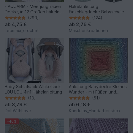
- AQUARIA - Meerjungfrauen
Häkelanleitung
Decke, in 12 Größen häkeln,
Einschlagdecke Babyschale
super für Anfänger,
(290)
(124)
Flossendecke, Meerjungfrau
ab
4,75 €
ab
2,76 €
Leomaxi_crochet
Maschenkreationen
Baby Schlafsack Wickelsack
Anleitung Babydecke Kleines
LOU LOU 4in1 Häkelanleitung
Wunder - mit Füßen und
Herzchen
(18)
(51)
ab
3,79 €
ab
6,18 €
DoItWithLove
Kandelas_Handarbeitsbox
-40%