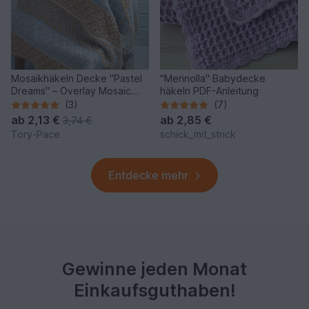
Mosaikhäkeln Decke "Pastel
"Merinolla" Babydecke
Dreams" – Overlay Mosaic
häkeln PDF-Anleitung
Häkelanleitung
(3)
(7)
ab
2,13 €
ab
2,85 €
3,74 €
Tory-Pace
schick_mit_strick
Entdecke mehr
Gewinne jeden Monat
Einkaufsguthaben!