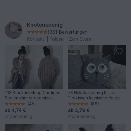
Knotenkoenig
1381 Bewertungen
Kontakt
|
Folgen
|
Zum Store
133 Strickanleitung Cardigan
73 Häkelanleitung Kissen
Seelenwärmer oversize
Tierkissen launische Katze
Herbstlaub in mehreren
(45)
(88)
Größen und Variationen
ab
4,74 €
ab
3,79 €
Knotenkoenig
Knotenkoenig