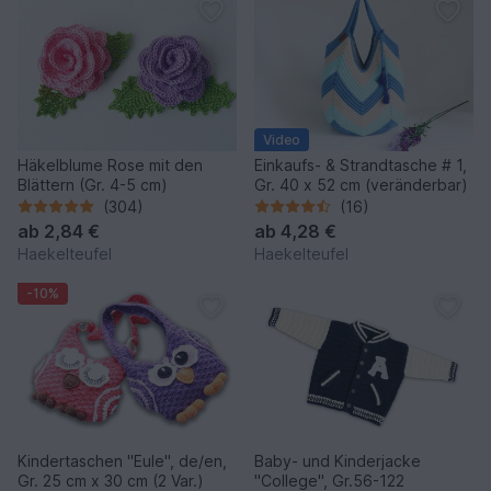
Video
Häkelblume Rose mit den
Einkaufs- & Strandtasche # 1,
Blättern (Gr. 4-5 cm)
Gr. 40 x 52 cm (veränderbar)
(304)
(16)
ab
2,84 €
ab
4,28 €
Haekelteufel
Haekelteufel
-10%
Kindertaschen "Eule", de/en,
Baby- und Kinderjacke
Gr. 25 cm x 30 cm (2 Var.)
"College", Gr.56-122