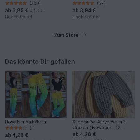
(200)
(57)
ab
3,85 €
ab
3,94 €
4,50 €
Haekelteufel
Haekelteufel
Zum Store
Das könnte Dir gefallen
Hose Nerida häkeln
Supersüße Babyhose in 3
Größen ( Newborn - 12
(1)
Monate)
ab
4,28 €
ab
4,28 €