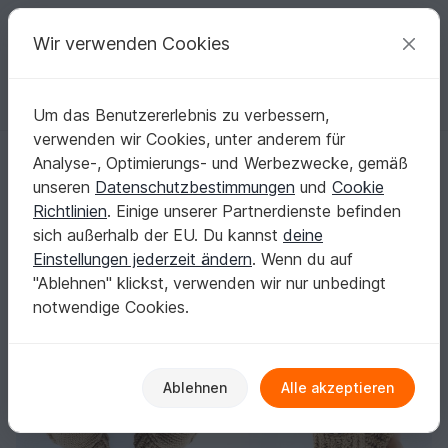
C
razy
P
atterns
Deine kreativen Ideen
Wir verwenden Cookies
Um das Benutzererlebnis zu verbessern,
Deutsch | € (EUR)
einloggen
Kostenlos registrieren
verwenden wir Cookies, unter anderem für
warme Baby- & Kinderhose "Dörfchen" (Zopfmuster, Gr. 50-116)
Startseite
Häkeln
Babys
Hosen & Strampler
Analyse-, Optimierungs- und Werbezwecke, gemäß
warme Baby- & Kinderhose "Dörfchen"
unseren
Datenschutzbestimmungen
und
Cookie
(Zopfmuster, Gr. 50-116)
Richtlinien
. Einige unserer Partnerdienste befinden
sich außerhalb der EU. Du kannst
deine
Einstellungen jederzeit ändern
. Wenn du auf
"Ablehnen" klickst, verwenden wir nur unbedingt
notwendige Cookies.
Ablehnen
Alle akzeptieren