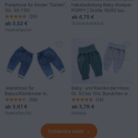
Pumphose für Kinder "Denim",
Häkelanleitung Baby-Romper
(Gr. 50-116)
POPPY | Größe 56/62 bis
80/86
(29)
ab
4,75 €
ab
3,52 €
Schneckenkind
Haekelteufel
Jeanshose für
Baby- und Kleinkinder-Hose,
Babys/Kleinkinder in
Gr. 50 bis 104, Bündchen in 2
Strickoptik, Gr. 50-104
Varianten
(59)
(14)
ab
3,61 €
ab
3,79 €
Haekelteufel
Natalija
Entdecke mehr