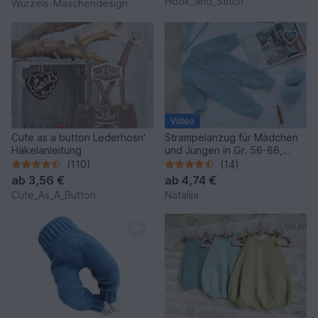
Hook_and_Stitch
Wurzels-Maschendesign
Video
Cute as a button Lederhosn'
Strampelanzug für Mädchen
Häkelanleitung
und Jungen in Gr. 56-86,
Häkelanleitung
(110)
(14)
ab
3,56 €
ab
4,74 €
Cute_As_A_Button
Natalija