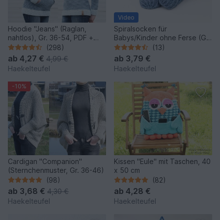
Video
Hoodie "Jeans" (Raglan,
Spiralsocken für
nahtlos), Gr. 36-54, PDF +
Babys/Kinder ohne Ferse (Gr.
Link zum Video
50-116, veränderbar)
(298)
(13)
ab
4,27 €
ab
3,79 €
4,99 €
Haekelteufel
Haekelteufel
-10%
Cardigan "Companion"
Kissen "Eule" mit Taschen, 40
(Sternchenmuster, Gr. 36-46)
x 50 cm
(98)
(82)
ab
3,68 €
ab
4,28 €
4,30 €
Haekelteufel
Haekelteufel