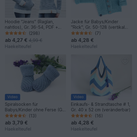
Hoodie "Jeans" (Raglan,
Jacke für Babys/Kinder
nahtlos), Gr. 36-54, PDF +
"Rick", Gr. 50-128 (vertikal
Link zum Video
gehäkelt, stricklook)
(298)
(7)
ab
4,27 €
ab
4,28 €
4,99 €
Haekelteufel
Haekelteufel
Video
Video
Spiralsocken für
Einkaufs- & Strandtasche # 1,
Babys/Kinder ohne Ferse (Gr.
Gr. 40 x 52 cm (veränderbar)
50-116, veränderbar)
(13)
(16)
ab
3,79 €
ab
4,28 €
Haekelteufel
Haekelteufel