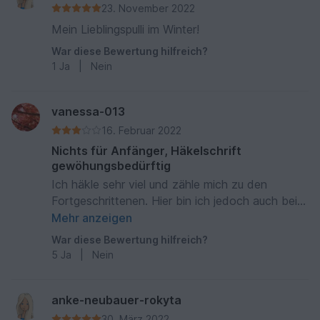
23. November 2022
Mein Lieblingspulli im Winter!
War diese Bewertung hilfreich?
1
Ja
|
Nein
vanessa-013
16. Februar 2022
Nichts für Anfänger, Häkelschrift
gewöhungsbedürftig
Ich häkle sehr viel und zähle mich zu den
Fortgeschrittenen. Hier bin ich jedoch auch beim
Zopfmuster ganz schön ins grübeln gekommen
Mehr anzeigen
und musste mehrmals auftrennen. Die
War diese Bewertung hilfreich?
Beschreibung im Fließtext ist umständlich, man
5
Ja
|
Nein
muß sehr genau lesen. Die Häkelschrift für das
vordere Muster ist gewöhnungsbedürftig.
Dennoch ein sehr schönes Muster und ein toller
anke-neubauer-rokyta
Pullover!
30. März 2022