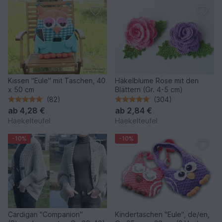
Kissen "Eule" mit Taschen, 40
Häkelblume Rose mit den
x 50 cm
Blättern (Gr. 4-5 cm)
(82)
(304)
ab
4,28 €
ab
2,84 €
Haekelteufel
Haekelteufel
-10%
-10%
Cardigan "Companion"
Kindertaschen "Eule", de/en,