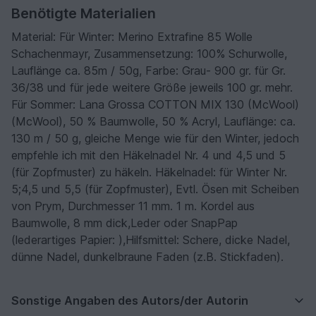
Benötigte Materialien
Material: Für Winter: Merino Extrafine 85 Wolle
Schachenmayr, Zusammensetzung: 100% Schurwolle,
Lauflänge ca. 85m / 50g, Farbe: Grau- 900 gr. für Gr.
36/38 und für jede weitere Größe jeweils 100 gr. mehr.
Für Sommer: Lana Grossa COTTON MIX 130 (McWool)
(McWool), 50 % Baumwolle, 50 % Acryl, Lauflänge: ca.
130 m / 50 g, gleiche Menge wie für den Winter, jedoch
empfehle ich mit den Häkelnadel Nr. 4 und 4,5 und 5
(für Zopfmuster) zu häkeln. Häkelnadel: für Winter Nr.
5;4,5 und 5,5 (für Zopfmuster), Evtl. Ösen mit Scheiben
von Prym, Durchmesser 11 mm. 1 m. Kordel aus
Baumwolle, 8 mm dick,Leder oder SnapPap
(lederartiges Papier: ),Hilfsmittel: Schere, dicke Nadel,
dünne Nadel, dunkelbraune Faden (z.B. Stickfaden).
Sonstige Angaben des Autors/der Autorin