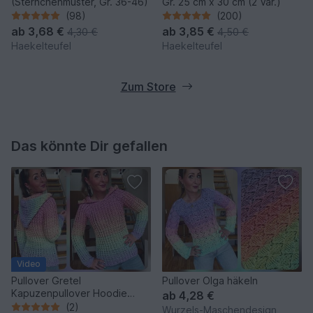
(Sternchenmuster, Gr. 36-46)
Gr. 25 cm x 30 cm (2 Var.)
(98)
(200)
ab
3,68 €
ab
3,85 €
4,30 €
4,50 €
Haekelteufel
Haekelteufel
Zum Store
Das könnte Dir gefallen
Video
Pullover Gretel
Pullover Olga häkeln
Kapuzenpullover Hoodie
ab
4,28 €
häkeln
(2)
Wurzels-Maschendesign