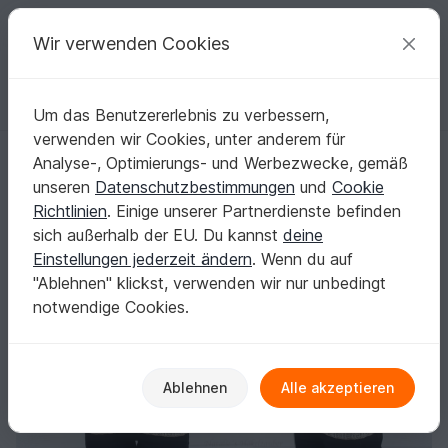
C
razy
P
atterns
Deine kreativen Ideen
Wir verwenden Cookies
Um das Benutzererlebnis zu verbessern,
Deutsch | € (EUR)
einloggen
Kostenlos registrieren
verwenden wir Cookies, unter anderem für
Hoodie mit Zopfmuster Gr. XS bis XXL (nahtlos, Raglan)
Startseite
Häkeln
Damen
Pullover & Poncho
Analyse-, Optimierungs- und Werbezwecke, gemäß
Hoodie mit Zopfmuster Gr. XS bis XXL
unseren
Datenschutzbestimmungen
und
Cookie
(nahtlos, Raglan)
Richtlinien
. Einige unserer Partnerdienste befinden
sich außerhalb der EU. Du kannst
deine
Einstellungen jederzeit ändern
. Wenn du auf
"Ablehnen" klickst, verwenden wir nur unbedingt
notwendige Cookies.
Ablehnen
Alle akzeptieren