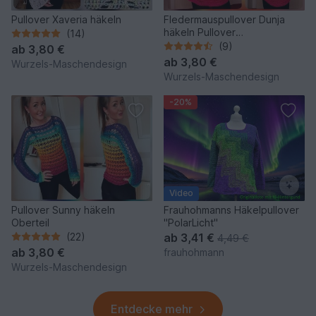
Pullover Xaveria häkeln
Fledermauspullover Dunja
häkeln Pullover
(14)
Fledermauspulli
(9)
ab
3,80 €
ab
3,80 €
Wurzels-Maschendesign
Wurzels-Maschendesign
-20%
Video
Pullover Sunny häkeln
Frauhohmanns Häkelpullover
Oberteil
"PolarLicht"
(22)
ab
3,41 €
4,49 €
ab
3,80 €
frauhohmann
Wurzels-Maschendesign
Entdecke mehr