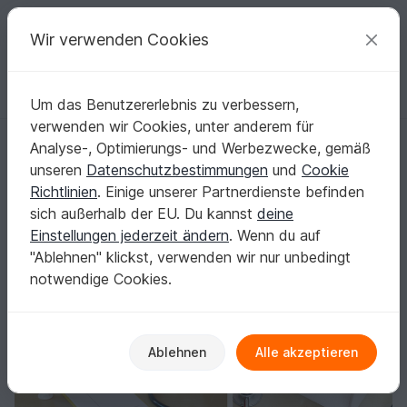
C
razy
P
atterns
Deine kreativen Ideen
Wir verwenden Cookies
Um das Benutzererlebnis zu verbessern,
Deutsch | € (EUR)
einloggen
Kostenlos registrieren
verwenden wir Cookies, unter anderem für
Arztkoffer zum Spielen (Nähanleitung & Schnittmuster)
Startseite
Nähen
Kinder
Kinderspielzeug
Analyse-, Optimierungs- und Werbezwecke, gemäß
Arztkoffer zum Spielen (Nähanleitung &
unseren
Datenschutzbestimmungen
und
Cookie
Schnittmuster)
Richtlinien
. Einige unserer Partnerdienste befinden
sich außerhalb der EU. Du kannst
deine
Einstellungen jederzeit ändern
. Wenn du auf
"Ablehnen" klickst, verwenden wir nur unbedingt
notwendige Cookies.
Ablehnen
Alle akzeptieren