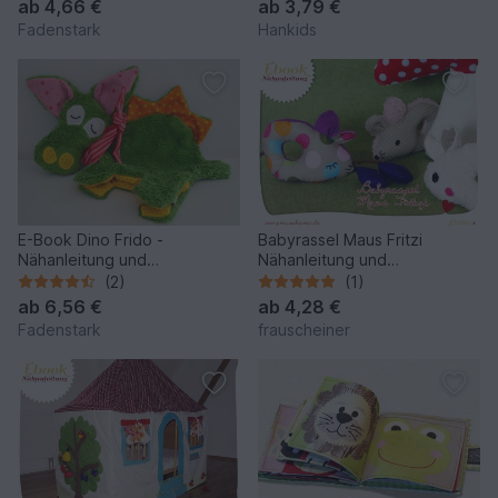
ab
4,66 €
ab
3,79 €
Fadenstark
Hankids
E-Book Dino Frido -
Babyrassel Maus Fritzi
Nähanleitung und
Nähanleitung und
Schnittmuster in zwei Größen
Schnittmuster
(2)
(1)
ab
6,56 €
ab
4,28 €
Fadenstark
frauscheiner