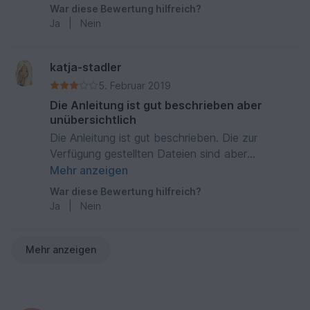
War diese Bewertung hilfreich?
Ja
|
Nein
katja-stadler
5. Februar 2019
Die Anleitung ist gut beschrieben aber
unübersichtlich
Die Anleitung ist gut beschrieben. Die zur
Verfügung gestellten Dateien sind aber
unübersichtlich und zum teil doppelt vorhanden.
Mehr anzeigen
Die Links sind nicht aktuell. Das alles zusammen
War diese Bewertung hilfreich?
ergibt für mich 3 Sterne
Ja
|
Nein
Mehr anzeigen