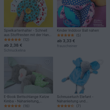
Spielkartenhalter - Schnell
Kinder Inddoor Ball nähen
aus Stoffresten mit der Hand
(5)
genäht
(12)
ab
3,33 €
ab
2,38 €
frauscheiner
Schnuckelina
E-Book Bettschlange Katze
Schmusetuch Elefant -
Kimba - Nähanleitung,
Nähanleitung und
Schnittmuster mit
Schnittmuster
(16)
(7)
Maßangaben