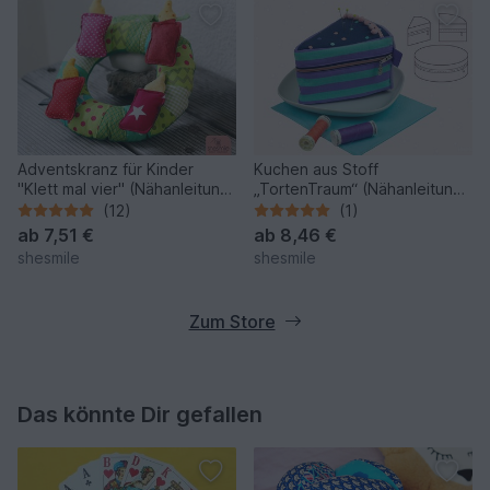
Adventskranz für Kinder
Kuchen aus Stoff
"Klett mal vier" (Nähanleitung
„TortenTraum“ (Nähanleitung
& Schnittmuster)
& Schnittmuster)
(12)
(1)
ab
7,51 €
ab
8,46 €
shesmile
shesmile
Zum Store
Das könnte Dir gefallen