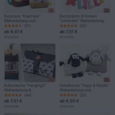
Rucksack "KlapPack"
Buchstaben & Formen
(Nähanleitung und
"Letterello" (Nähanleitung
Schnittmuster in 2 Größen)
und Schnittmuster)
(21)
(20)
ab
9,41 €
ab
7,51 €
shesmile
shesmile
Kulturtasche "Hanging3"
Schafkissen "Sepp & Sibylla"
(Nähanleitung &
(Nähanleitung und
Schnittmuster)
Schnittmuster)
(44)
(33)
ab
7,51 €
ab
6,56 €
shesmile
shesmile