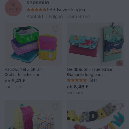
shesmile
586 Bewertungen
Kontakt
|
Folgen
|
Zum Store
Packwürfel ZipKram
Geldbeutel Frauenkram
(Schnittmuster und
(Nähanleitung und
Nähanleitung)
Schnittmuster)
ab
9,41 €
(81)
ab
8,46 €
shesmile
shesmile