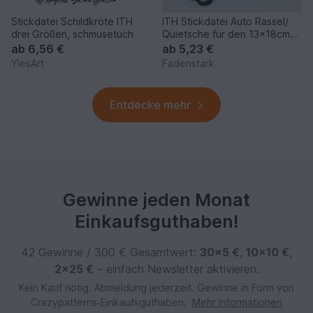
Stickdatei Schildkröte ITH
ITH Stickdatei Auto Rassel/
drei Größen, schmusetuch
Quietsche für den 13x18cm
Rahmen
ab
6,56 €
ab
5,23 €
YlesArt
Fadenstark
Entdecke mehr
Gewinne jeden Monat
Einkaufsguthaben!
42 Gewinne / 300 € Gesamtwert:
30×5 €
,
10×10 €
,
2×25 €
– einfach Newsletter aktivieren.
Kein Kauf nötig. Abmeldung jederzeit. Gewinne in Form von
Crazypatterns‑Einkaufsguthaben.
Mehr Informationen