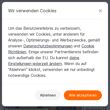
C
razy
P
atterns
Deine kreativen Ideen
Wir verwenden Cookies
Um das Benutzererlebnis zu verbessern,
Deutsch | € (EUR)
einloggen
Kostenlos registrieren
verwenden wir Cookies, unter anderem für
Ith Stickdateien Fingerpuppen für den 10x10 Rahmen und Beutel Are
Startseite
Sticken
ITH - Stickdateien
Analyse-, Optimierungs- und Werbezwecke, gemäß
Spiele & Beschäftigung
unseren
Datenschutzbestimmungen
und
Cookie
Ith Stickdateien Fingerpuppen für den 10x10
Richtlinien
. Einige unserer Partnerdienste befinden
Rahmen und Beutel Arena zum nähen
sich außerhalb der EU. Du kannst
deine
Einstellungen jederzeit ändern
. Wenn du auf
"Ablehnen" klickst, verwenden wir nur unbedingt
notwendige Cookies.
Ablehnen
Alle akzeptieren