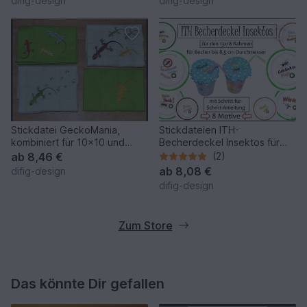
difig-design
difig-design
Stickdatei GeckoMania,
Stickdateien ITH-
kombiniert für 10x10 und
Becherdeckel Insektos für
13x18 Rahmen
den 13x18 Rahmen
ab
8,46 €
(2)
ab
8,08 €
difig-design
difig-design
Zum Store
Das könnte Dir gefallen