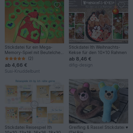
Stickdatei für ein Mega-
Stickdatei Ith Weihnachts-
Memory-Spiel mit Beutelchen
Kekse für den 10x10 Rahmen
ITH
(2)
ab
8,46 €
ab
4,66 €
difig-design
Susi-Knuddelbunt
Stickdatei Reisespiel Ith
Greifling & Rassel Stickdatei ♥
10x10, 13x18, 16x26, 18x30,
ITH Bär