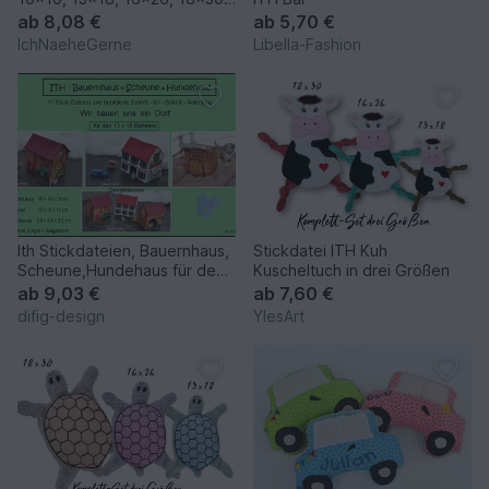
20x30
ab
8,08 €
ab
5,70 €
IchNaeheGerne
Libella-Fashion
Ith Stickdateien, Bauernhaus,
Stickdatei ITH Kuh
Scheune,Hundehaus für den
Kuscheltuch in drei Größen
13x18 Rahmen
ab
9,03 €
ab
7,60 €
difig-design
YlesArt