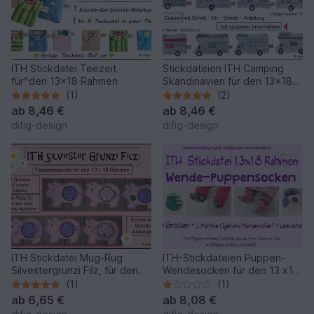
ITH Stickdatei Teezeit
Stickdateien ITH Camping
für^den 13x18 Rahmen
Skandinavien für den 13x18
Rahmen
(1)
(2)
ab
8,46 €
ab
8,46 €
difig-design
difig-design
ITH Stickdatei Mug-Rug
ITH-Stickdateien Puppen-
Silvestergrunzi Filz, für den
Wendesocken für den 13 x18
13x18 Rahmen
Rahmen
(1)
(1)
ab
6,65 €
ab
8,08 €