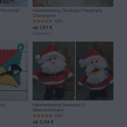
-Pet Schaf
Häkelanleitung Glückspilz Fliegenpilz
Champignon
(25)
ab
1,81 €
Sweepies
uch,
Häkelanleitung Sweepies Ü-
Weihnachtsmann
(42)
ab
3,04 €