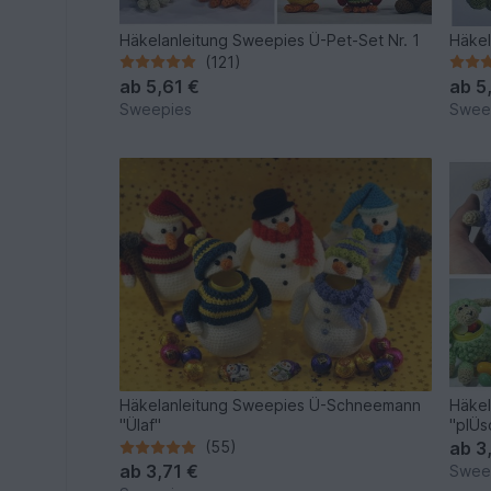
Häkelanleitung Sweepies Ü-Pet-Set Nr. 1
Häkel
(121)
ab
5,61 €
ab
5
Sweepies
Swee
Häkelanleitung Sweepies Ü-Schneemann
Häkel
"Ülaf"
"plÜs
(55)
ab
3
ab
3,71 €
Swee