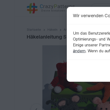
C
razy
P
atterns
Deine kreativen Ideen
Wir verwenden Co
Häkelanleitung Sweepies Ü-Pet-Set Nr. 2
Startseite
Häkeln
Amigurumi
Tiere
Um das Benutzererle
Häkelanleitung Sweepies Ü-Pet-Set
Optimierungs- und 
Einige unserer Part
ändern
. Wenn du auf