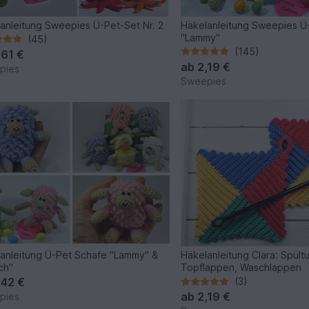
anleitung Sweepies Ü-Pet-Set Nr. 2
Häkelanleitung Sweepies Ü
"Lammy"
(45)
(145)
,61 €
ab
2,19 €
pies
Sweepies
anleitung Ü-Pet Schafe "Lammy" &
Häkelanleitung Clara: Spült
ch"
Topflappen, Waschlappen
,42 €
(3)
ab
2,19 €
pies