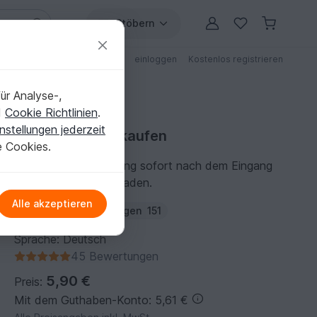
Stöbern
ungen
Anleitungen mit Rabatt
einloggen
Kostenlos registrieren
ür Analyse-,
d
Cookie Richtlinien
.
nstellungen jederzeit
Häkelanleitung kaufen
e Cookies.
Du kannst die Anleitung sofort nach dem Eingang
der Zahlung herunterladen.
Alle akzeptieren
Autor:
Sweepies
Folgen
151
Sprache: Deutsch
45 Bewertungen
5,90 €
Preis:
Mit dem Guthaben-Konto: 5,61 €