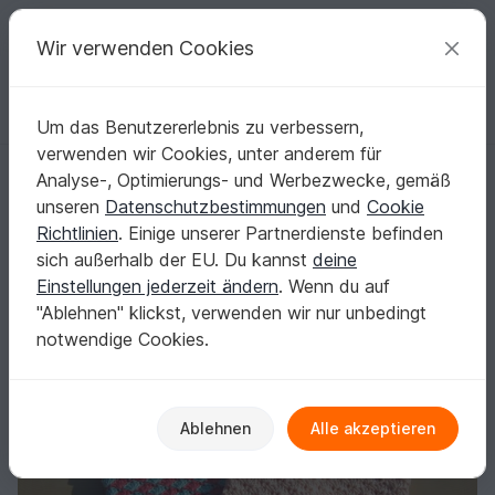
C
razy
P
atterns
Deine kreativen Ideen
Wir verwenden Cookies
Um das Benutzererlebnis zu verbessern,
Deutsch | € (EUR)
einloggen
Kostenlos registrieren
verwenden wir Cookies, unter anderem für
Himbeer-blaue iPad Hülle Häkelanleitung (PDF)
Startseite
Häkeln
Taschen
Weitere Taschen
Analyse-, Optimierungs- und Werbezwecke, gemäß
Himbeer-blaue iPad Hülle Häkelanleitung
unseren
Datenschutzbestimmungen
und
Cookie
(PDF)
Richtlinien
. Einige unserer Partnerdienste befinden
sich außerhalb der EU. Du kannst
deine
Einstellungen jederzeit ändern
. Wenn du auf
"Ablehnen" klickst, verwenden wir nur unbedingt
notwendige Cookies.
Ablehnen
Alle akzeptieren