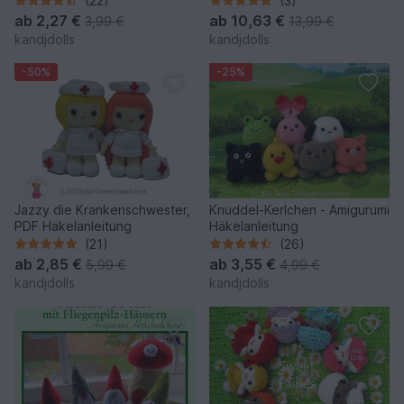
(22)
(3)
ab
2,27 €
ab
10,63 €
3,99 €
13,99 €
kandjdolls
kandjdolls
-50%
-25%
Jazzy die Krankenschwester,
Knuddel-Kerlchen - Amigurumi
PDF Häkelanleitung
Häkelanleitung
(21)
(26)
ab
2,85 €
ab
3,55 €
5,99 €
4,99 €
kandjdolls
kandjdolls