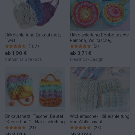
Häkelanleitung Einkaufsnetz
Häkelanleitung Bobbeltasche
Twist
Ramona, Wolltasche,
Handgelenktasche, PDF
(107)
(2)
ab
1,90 €
ab
3,71 €
Katharina Szekacs
Elealinda-Design
Einkaufsnetz, Tasche, Beutel
Wickeltasche- Häkelanleitung
"Kunterbunt" - Häkelanleitung
von Wolldiamant
(21)
(23)
ab
3,61 €
ab
3,03 €