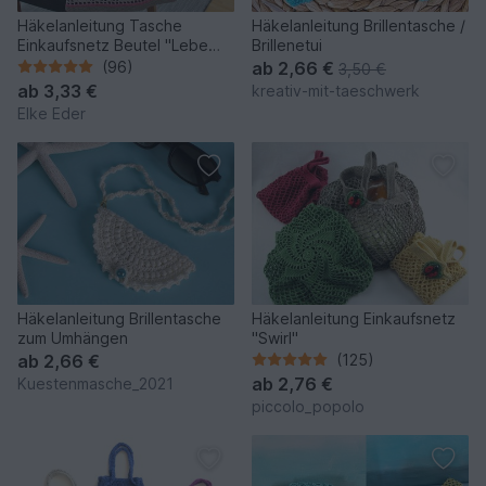
Häkelanleitung Tasche
Häkelanleitung Brillentasche /
Einkaufsnetz Beutel "Lebe
Brillenetui
Liebe Lache" PDF
(96)
ab
2,66 €
3,50 €
ab
3,33 €
kreativ-mit-taeschwerk
Elke Eder
Häkelanleitung Brillentasche
Häkelanleitung Einkaufsnetz
zum Umhängen
"Swirl"
ab
2,66 €
(125)
ab
2,76 €
Kuestenmasche_2021
piccolo_popolo