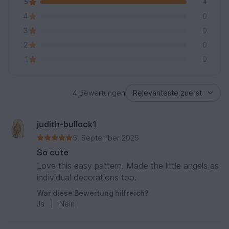
5
4
4
0
3
0
2
0
1
0
4 Bewertungen
judith-bullock1
5. September 2025
So cute
Love this easy pattern. Made the little angels as
individual decorations too.
War diese Bewertung hilfreich?
Ja
|
Nein