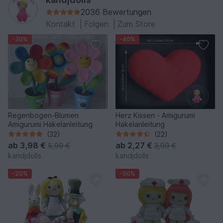
2036 Bewertungen
Kontakt
|
Folgen
|
Zum Store
-30%
-40%
Regenbogen-Blumen
Herz Kissen - Amigurumi
Amigurumi Häkelanleitung
Häkelanleitung
(32)
(22)
ab
3,98 €
ab
2,27 €
5,99 €
3,99 €
kandjdolls
kandjdolls
-20%
-50%