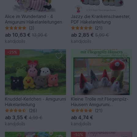
Alice im Wunderland - 4
Jazzy die Krankenschwester,
Amigurumi Häkelanleitungen
PDF Häkelanleitung
(3)
(21)
ab
10,63 €
ab
2,85 €
13,99 €
5,99 €
kandjdolls
kandjdolls
-25%
Knuddel-Kerlchen - Amigurumi
Kleine Trolle mit Fliegenpilz-
Häkelanleitung
Häusern Amigurumi
Häkelanleitung
(26)
(21)
ab
3,55 €
ab
4,74 €
4,99 €
kandjdolls
kandjdolls
-50%