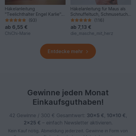
Häkelanleitung
Häkelanleitung für Maus als
"Teelichthalter Engel Karlie"
Schnuffeltuch, Schmusetuch
(Überarbeitete Version)
häkeln, Maus häkeln
(93)
(116)
ab
6,55 €
ab
7,13 €
ChiChi-Marie
die_masche_mit_herz
Entdecke mehr
Gewinne jeden Monat
Einkaufsguthaben!
42 Gewinne / 300 € Gesamtwert:
30×5 €
,
10×10 €
,
2×25 €
– einfach Newsletter aktivieren.
Kein Kauf nötig. Abmeldung jederzeit. Gewinne in Form von