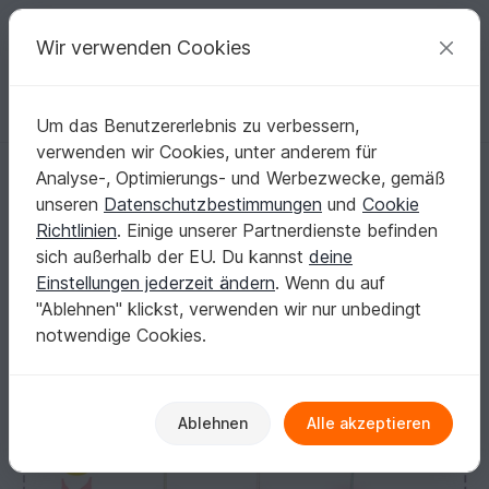
C
razy
P
atterns
Deine kreativen Ideen
Wir verwenden Cookies
Um das Benutzererlebnis zu verbessern,
Deutsch | € (EUR)
einloggen
Kostenlos registrieren
verwenden wir Cookies, unter anderem für
Kleines Engel-Mobile - Häkelmuster
Startseite
Häkeln
Festlichkeiten
Geburt
Analyse-, Optimierungs- und Werbezwecke, gemäß
Kleines Engel-Mobile - Häkelmuster
unseren
Datenschutzbestimmungen
und
Cookie
Richtlinien
. Einige unserer Partnerdienste befinden
sich außerhalb der EU. Du kannst
deine
Einstellungen jederzeit ändern
. Wenn du auf
"Ablehnen" klickst, verwenden wir nur unbedingt
notwendige Cookies.
Ablehnen
Alle akzeptieren