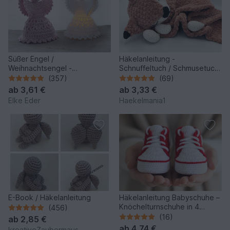
Süßer Engel /
Häkelanleitung -
Weihnachtsengel -
Schnuffeltuch / Schmusetuch
Tischdeko, Baumschmuck -
Fuchs
(357)
(69)
Häkelanleitung
ab
3,61 €
ab
3,33 €
Elke Eder
Haekelmania1
E-Book / Häkelanleitung
Häkelanleitung Babyschuhe –
Knöchelturnschuhe in 4
(456)
Größen (PDF)
(16)
ab
2,85 €
ab
4,74 €
kreativeZaubermaus