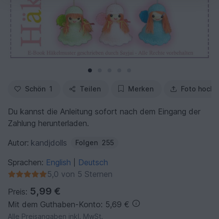
Schön
1
Teilen
Merken
Foto hochl
Du kannst die Anleitung sofort nach dem Eingang der
Zahlung herunterladen.
Autor:
kandjdolls
Folgen
255
Sprachen:
English
Deutsch
|
5,0 von 5 Sternen
5,99 €
Preis:
Mit dem Guthaben-Konto: 5,69 €
Alle Preisangaben inkl. MwSt.