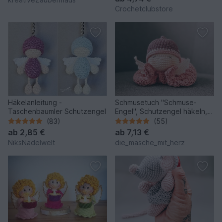
Crochetclubstore
Häkelanleitung -
Schmusetuch "Schmuse-
Taschenbaumler Schutzengel
Engel", Schutzengel häkeln,
deutsche Häkelanleitung
(83)
(55)
ab
2,85 €
ab
7,13 €
NiksNadelwelt
die_masche_mit_herz