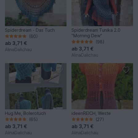
Spiderdream - Das Tuch
Spiderdream Tunika 2.0
"Morning Dew"
(60)
(98)
ab
3,71 €
ab
3,71 €
AlinaDalichau
AlinaDalichau
Hug Me, Bolerotuch
ideenREICH, Weste
(65)
(27)
ab
3,71 €
ab
3,71 €
AlinaDalichau
AlinaDalichau