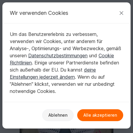
C
razy
P
atterns
Deine kreativen Ideen
Wir verwenden Cookies
Um das Benutzererlebnis zu verbessern,
Deutsch | € (EUR)
einloggen
Kostenlos registrieren
verwenden wir Cookies, unter anderem für
Weste "Easy", RVO Häkelweste, alle Größen
Startseite
Häkeln
Damen
Jacken & Westen
Analyse-, Optimierungs- und Werbezwecke, gemäß
Weste "Easy", RVO Häkelweste, alle Größen
unseren
Datenschutzbestimmungen
und
Cookie
Richtlinien
. Einige unserer Partnerdienste befinden
sich außerhalb der EU. Du kannst
deine
Einstellungen jederzeit ändern
. Wenn du auf
"Ablehnen" klickst, verwenden wir nur unbedingt
notwendige Cookies.
Ablehnen
Alle akzeptieren