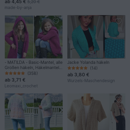
ab
4,45 €
5,20 €
made-by-anja
- MATILDA - Basic-Mantel, alle
Jacke Yolanda häkeln
Größen häkeln, Häkelmantel
(14)
mit Kapuze, RVO Raglan von
(358)
ab
3,80 €
oben
ab
3,71 €
Wurzels-Maschendesign
Leomaxi_crochet