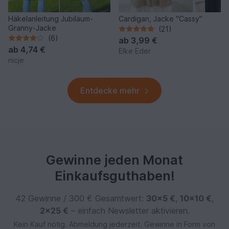
Häkelanleitung Jubiläum-
Cardigan, Jacke "Cassy"
Granny-Jacke
(21)
(6)
ab
3,99 €
ab
4,74 €
Elke Eder
nicje
Entdecke mehr
Gewinne jeden Monat
Einkaufsguthaben!
42 Gewinne / 300 € Gesamtwert:
30×5 €
,
10×10 €
,
2×25 €
– einfach Newsletter aktivieren.
Kein Kauf nötig. Abmeldung jederzeit. Gewinne in Form von